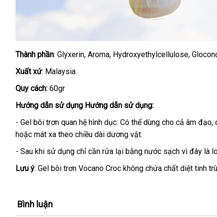
Thành phần
: Glyxerin
vận
, Aroma
cao
, Hydroxyethylcellulose
đặt
, Glocon
chuyển
cấp
hàng
Xuất xứ
: Malaysia
Quy cách:
60gr
Hướng dẫn sử dụng Hướng dẫn sử dụng:
- Gel bôi trơn quan hệ hình dục: Có thể dùng cho cả âm đạo
s
,
hoặc mát xa theo chiều dài dương vật.
d
- Sau khi sử dụng chỉ cần rửa lại bằng nước sạch vì đây là l
Lưu ý
: Gel bôi trơn Vocano Croc không chứa chất diệt tinh tr
Bình luận