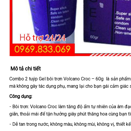
Mô tả chi tiết
Combo 2 tuýp Gel bôi trơn Volcano Croc – 60g là sản phẩm
mà không gây tác dụng phụ
đặt
, mang lại cho bạn gái cảm giác 
mua
Công dụng:
- Bôi trơn: Volcano Croc làm tăng độ ẩm tự nhiên
đấu
của âm đạ
giãn
mini
, thoải mái
địa
để tận hưởng giây phút thăng hoa cùng bạn tì
giá
chỉ
- Dễ tan trong nước
tận
, không màu
nội
, không mùi
báo
, không vị
lấy
, thiết 