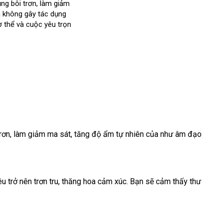
ụng bôi trơn
theo
, làm giảm
 không gây tác dụng
yêu
ơ thể và cuộc yêu trọn
cầu
trơn
ăn
, làm giảm ma sát
nhập
, tăng độ ẩm tự nhiên
đại
của như âm đạo
trộm
khẩu
lý
u trở nên trơn tru
kho
, thăng hoa cảm xúc
xách
. Bạn
chợ
sẽ cảm thấy thư
hàng
tay