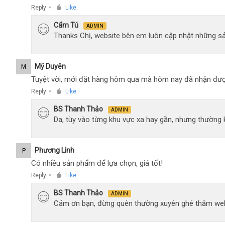
Reply
Like
●
Cẩm Tú
ADMIN
Thanks Chị, website bên em luôn cập nhật những sả
Mỹ Duyên
M
Tuyệt vời, mới đặt hàng hôm qua mà hôm nay đã nhận đượ
Reply
Like
●
BS Thanh Thảo
ADMIN
Dạ, tùy vào từng khu vực xa hay gần, nhưng thường
Phương Linh
P
Có nhiều sản phẩm để lựa chọn, giá tốt!
Reply
Like
●
BS Thanh Thảo
ADMIN
Cảm ơn bạn, đừng quên thường xuyên ghé thăm web