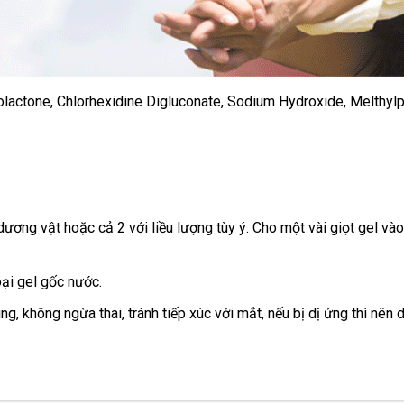
olactone
khuyến
, Chlorhexidine Digluconate
đánh
, Sodium Hydroxide
miễn
, Melthyl
mãi
giá
phí
ử
 dương vật
phân
hoặc cả 2
hàng
với liều lượng tùy ý
miễn
. Cho một vài giọt gel và
ụng
phối
nhái
phí
oại gel gốc nước.
ùng
ăn
, không ngừa thai
phân
, tránh tiếp xúc
Trung
với mắt
giá
,
giá
nếu bị dị ứng thì nên 
trộm
phối
Quốc
bán
bán