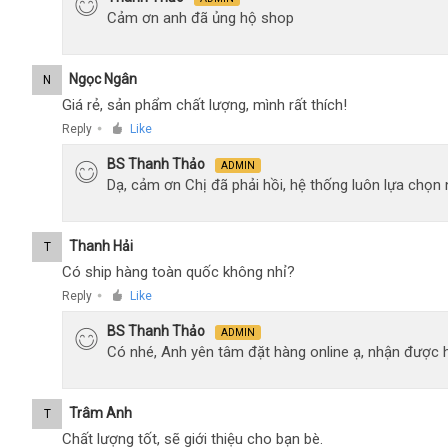
Cảm ơn anh đã ủng hộ shop
Ngọc Ngân
N
Giá rẻ, sản phẩm chất lượng, mình rất thích!
Reply
Like
●
BS Thanh Thảo
ADMIN
Dạ, cảm ơn Chị đã phải hồi, hệ thống luôn lựa chọ
Thanh Hải
T
Có ship hàng toàn quốc không nhỉ?
Reply
Like
●
BS Thanh Thảo
ADMIN
Có nhé, Anh yên tâm đặt hàng online ạ, nhận được h
Trâm Anh
T
Chất lượng tốt, sẽ giới thiệu cho bạn bè.