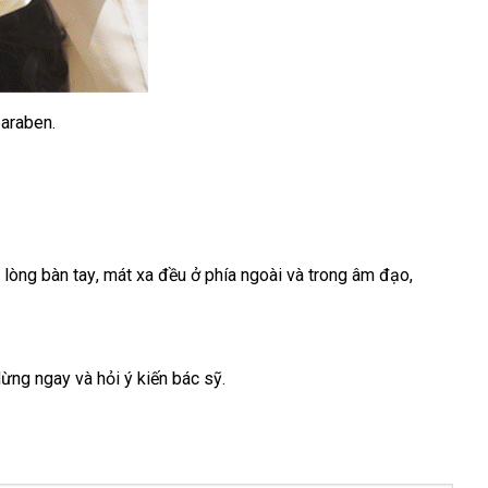
paraben.
o lòng bàn tay
ở
, mát xa đều ở phía ngoài và trong âm đạo
shop
,
bình
đâu
luận
tốt
dừng ngay và hỏi ý kiến bác sỹ.