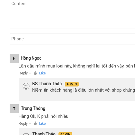
Hồng Ngọc
H
Lần dầu mình mua loai này, không nghĩ lại tốt đến vậy, bă
Reply
Like
●
BS Thanh Thảo
ADMIN
Niềm tin khách hàng là điều lớn nhất với shop chúng
Trung Thông
T
Hàng Ok, K phải nói nhiều
Reply
Like
●
Thanh Thảo
ADMIN