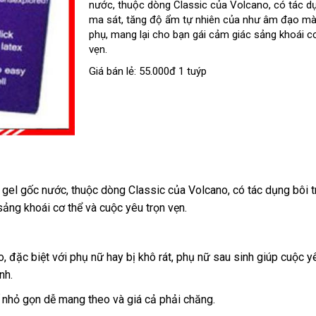
nước
phản
, thuộc dòng Classic
địa
của Volcano
chính
, có tác d
ma sát
hồi
tại
, tăng độ ẩm tự nhiên
chỉ
cao
của như âm đạo mà
hãng
phụ
hàng
, mang lại cho bạn gái cảm giác sảng khoái c
nhà
cấp
vẹn.
giả
Giá bán lẻ: 55.000đ 1 tuýp
 gel gốc nước
Hàn
, thuộc dòng Classic
amazon
của Volcano
vận
, có tác dụng bôi 
sảng khoái cơ thể và cuộc yêu trọn vẹn.
Quốc
chuyển
o
tốt
,
giảm
đặc biệt
thương
với phụ nữ hay bị khô rát
xuất
, phụ nữ sau sinh giúp cuộc yê
nh.
nhất
giá
hiệu
khẩu
kế nhỏ gọn dễ mang theo và giá cả phải chăng.