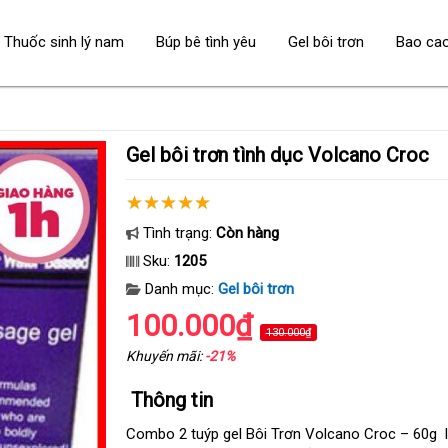
Thuốc sinh lý nam
Búp bê tình yêu
Gel bôi trơn
Bao ca
Gel bôi trơn tình dục Volcano Croc
Tình trạng:
Còn hàng
Sku:
1205
Danh mục:
Gel bôi trơn
100.000₫
130.000₫
Khuyến mãi:
-21%
Thông tin
Combo 2 tuýp gel Bôi Trơn Volcano Croc – 60g 