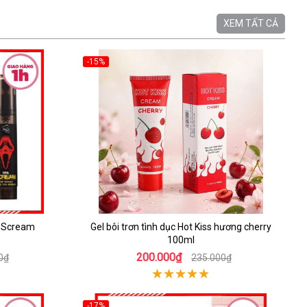
XEM TẤT CẢ
-15%
o Scream
Gel bôi trơn tình dục Hot Kiss hương cherry
100ml
200.000₫
0₫
235.000₫
-17%