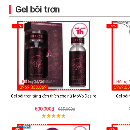
Gel bôi trơn
-11%
-15%
Gel bôi trơn tăng kích thích cho nữ MoVo Desire
Gel bôi
600.000₫
655.000₫
-9%
-9%