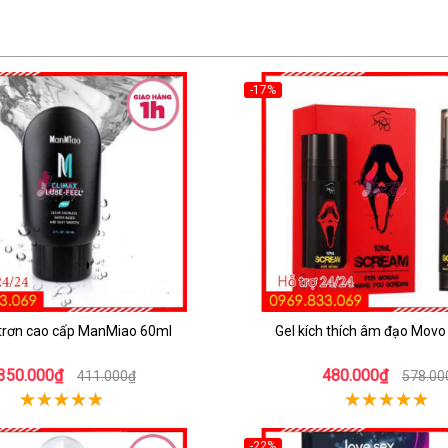
-17%
 trơn cao cấp ManMiao 60ml
Gel kích thích âm đạo Mov
350.000₫
480.000₫
411.000₫
578.00
-22%