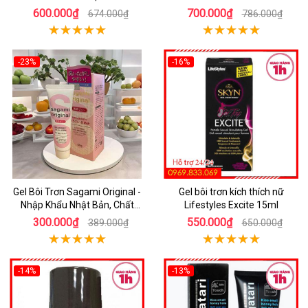
600.000₫
700.000₫
674.000₫
786.000₫
-23%
-16%
Gel Bôi Trơn Sagami Original -
Gel bôi trơn kích thích nữ
Nhập Khẩu Nhật Bản, Chất
Lifestyles Excite 15ml
Lượng Cao
300.000₫
550.000₫
389.000₫
650.000₫
-14%
-13%