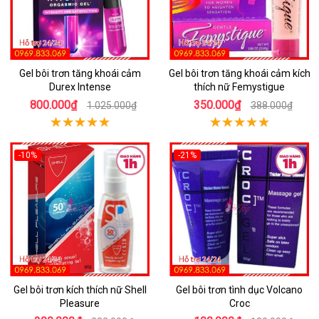
Gel bôi trơn tăng khoái cảm
Gel bôi trơn tăng khoái cảm kích
Durex Intense
thích nữ Femystigue
800.000₫
350.000₫
1.025.000₫
388.000₫
-10%
-21%
Gel bôi trơn kích thích nữ Shell
Gel bôi trơn tình dục Volcano
Pleasure
Croc