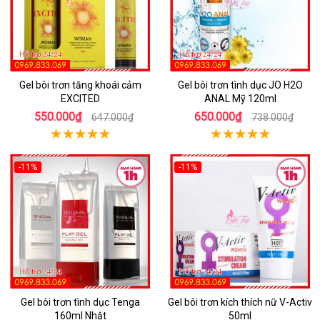
Gel bôi trơn tăng khoái cảm
Gel bôi trơn tình dục JO H2O
EXCITED
ANAL Mỹ 120ml
550.000₫
650.000₫
647.000₫
738.000₫
-11%
-11%
Gel bôi trơn tình dục Tenga
Gel bôi trơn kích thích nữ V-Activ
160ml Nhật
50ml