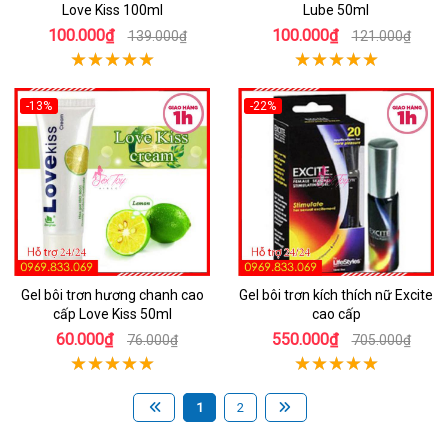
Love Kiss 100ml
Lube 50ml
100.000₫
100.000₫
139.000₫
121.000₫
-13%
-22%
Gel bôi trơn hương chanh cao
Gel bôi trơn kích thích nữ Excite
cấp Love Kiss 50ml
cao cấp
60.000₫
550.000₫
76.000₫
705.000₫
1
2