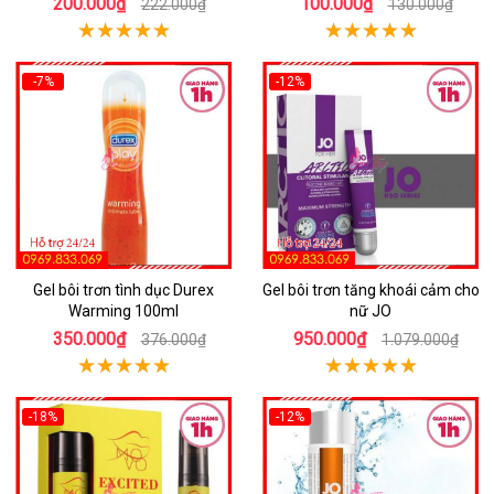
200.000₫
100.000₫
222.000₫
130.000₫
-7%
-12%
Gel bôi trơn tình dục Durex
Gel bôi trơn tăng khoái cảm cho
Warming 100ml
nữ JO
350.000₫
950.000₫
376.000₫
1.079.000₫
-18%
-12%