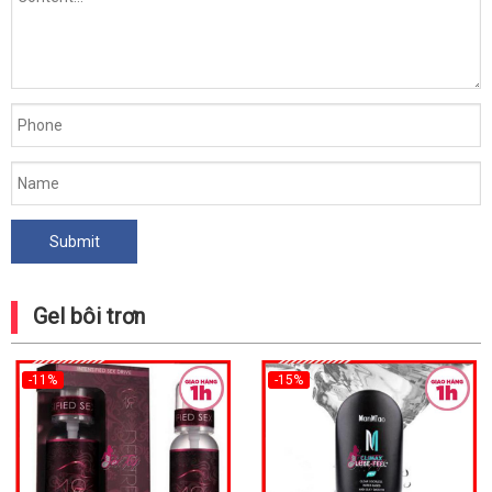
Gel bôi trơn
-11%
-15%