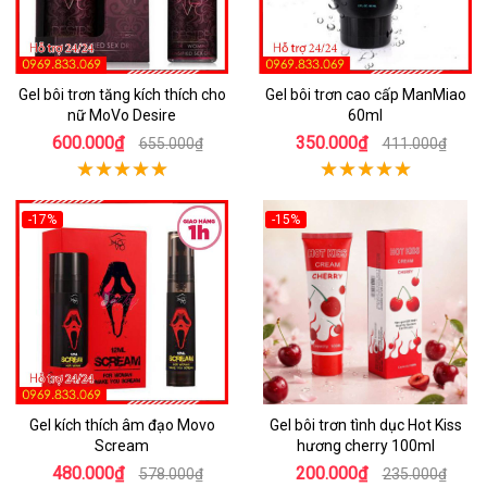
Gel bôi trơn tăng kích thích cho
Gel bôi trơn cao cấp ManMiao
nữ MoVo Desire
60ml
600.000₫
350.000₫
655.000₫
411.000₫
-17%
-15%
Gel kích thích âm đạo Movo
Gel bôi trơn tình dục Hot Kiss
Scream
hương cherry 100ml
480.000₫
200.000₫
578.000₫
235.000₫