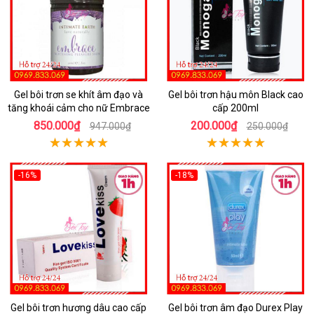
Gel bôi trơn se khít âm đạo và
Gel bôi trơn hậu môn Black cao
tăng khoái cảm cho nữ Embrace
cấp 200ml
850.000₫
200.000₫
947.000₫
250.000₫
-16%
-18%
Gel bôi trơn hương dâu cao cấp
Gel bôi trơn âm đạo Durex Play