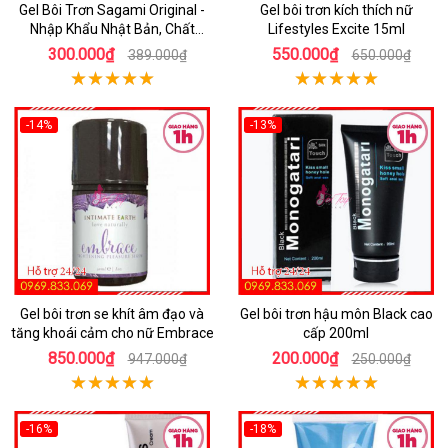
Gel Bôi Trơn Sagami Original -
Gel bôi trơn kích thích nữ
Nhập Khẩu Nhật Bản, Chất
Lifestyles Excite 15ml
Lượng Cao
300.000₫
550.000₫
389.000₫
650.000₫
-14%
-13%
Gel bôi trơn se khít âm đạo và
Gel bôi trơn hậu môn Black cao
tăng khoái cảm cho nữ Embrace
cấp 200ml
850.000₫
200.000₫
947.000₫
250.000₫
-16%
-18%