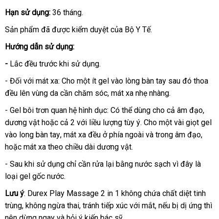
Hạn sử dụng:
36 tháng.
Sản phẩm
danh
đã
hàng
được kiểm duyệt
nhanh
của Bộ Y Tế.
sách
Hiệu
nhất
Hướng dẫn sử dụng:
-
Lắc đều trước khi sử dụng.
- Đối
đăng
với mát xa: Cho một ít gel vào lòng bàn tay
tiết
sau đó thoa
đều lên vùng da cần chăm sóc
ký
hàng
, mát xa nhẹ nhàng.
kiệm
nhái
- Gel bôi trơn quan hệ hình dục: Có thể dùng cho cả âm đạo
thế
,
dương vật
đại
hoặc cả 2
hướng
với liều lượng tùy ý
thanh
. Cho một vài giọt gel
giới
vào long bàn tay
lý
facebook
, mát xa đều ở phía ngoài
dẫn
toán
ở
và trong âm đạo
giá
,
tổng
hoặc mát xa theo chiều dài dương vật.
đâu
bán
hợp
tốt
lẻ
- Sau khi sử dụng chỉ cần rửa lại bằng nước sạch vì đây là
loại gel gốc nước.
Lưu ý
: Durex Play Massage 2 in 1 không chứa chất diệt tinh
trùng
Lazada
, không ngừa thai
cao
, tránh tiếp xúc
Nhật
với mắt
Hàn
,
nhập
nếu bị dị ứng
hàn
thì
nên dừng ngay
nơi
và hỏi ý kiến bác sỹ.
cấp
Bản
Quốc
hàng
Hiệu