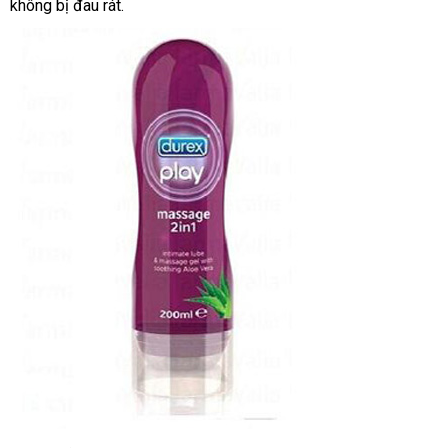
không bị đau rát.
hàng
mua
Bản