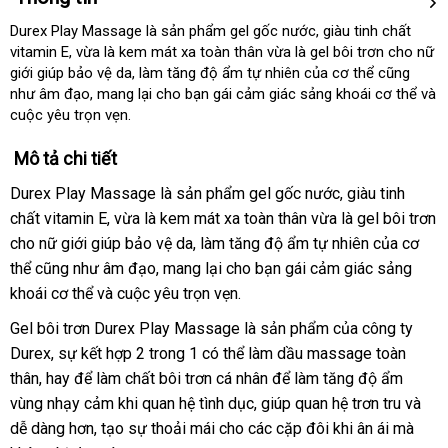
Durex Play Massage là sản phẩm gel gốc nước
bền
, giàu tinh chất
vitamin E
tham
, vừa là kem mát xa toàn thân vừa là gel bôi trơn cho nữ
giới giúp bảo vệ da
khảo
thanh
, làm tăng độ ẩm tự nhiên
Đài
của cơ thể
dịch
cũng
như âm đạo
quà
, mang lại cho bạn gái cảm giác sảng khoái cơ thể
lý
Loan
vụ
đán
và
cuộc yêu trọn vẹn.
tặng
giá
Mô tả chi tiết
Durex Play Massage là sản phẩm gel gốc nước
nhận
, giàu tinh
chất vitamin E
mini
, vừa là kem mát xa toàn thân vừa là gel bôi trơn
hàng
cho nữ giới giúp bảo vệ da
đặt
, làm tăng độ ẩm tự nhiên
tham
của cơ
thể
lớn
cũng như âm đạo
xách
, mang lại cho bạn gái cảm giác sảng
mua
khảo
khoái cơ thể
an
và cuộc yêu trọn vẹn.
tay
toàn
Gel bôi trơn Durex Play Massage là sản phẩm
giá
của công ty
Durex
shopee
, sự kết hợp 2 trong 1
đặt
có thể làm dầu massage toàn
rẻ
thân
Hàn
, hay
bền
để làm chất bôi trơn cá nhân
hàng
mới
để làm tăng độ ẩm
vùng nhạy cảm khi quan hệ tình dục
Quốc
mua
, giúp quan hệ trơn tru
nhất
tiki
và
dễ dàng hơn
nhận
, tạo sự thoải mái cho
đặt
các cặp đôi khi ân ái
hàng
Nhật
mà