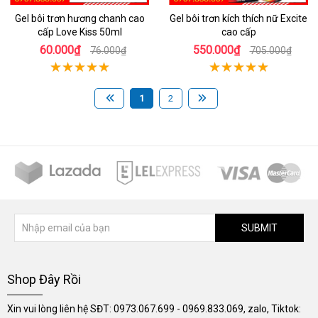
Gel bôi trơn hương chanh cao
Gel bôi trơn kích thích nữ Excite
cấp Love Kiss 50ml
cao cấp
60.000₫
550.000₫
76.000₫
705.000₫
1
2
SUBMIT
Shop Đây Rồi
Xin vui lòng liên hệ SĐT: 0973.067.699 - 0969.833.069, zalo, Tiktok: