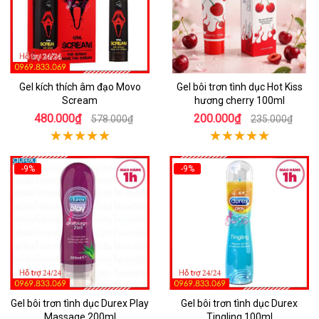
Gel kích thích âm đạo Movo
Gel bôi trơn tình dục Hot Kiss
Scream
hương cherry 100ml
480.000₫
200.000₫
578.000₫
235.000₫
-9%
-9%
Gel bôi trơn tình dục Durex Play
Gel bôi trơn tình dục Durex
Massage 200ml
Tingling 100ml