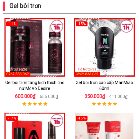
Gel bôi trơn
-11%
-15%
Gel bôi trơn tăng kích thích cho
Gel bôi trơn cao cấp ManMiao
nữ MoVo Desire
60ml
600.000₫
350.000₫
655.000₫
411.000₫
-17%
-15%