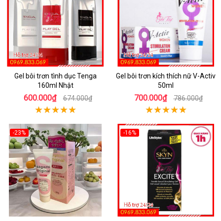
Gel bôi trơn tình dục Tenga
Gel bôi trơn kích thích nữ V-Activ
160ml Nhật
50ml
600.000₫
700.000₫
674.000₫
786.000₫
-23%
-16%