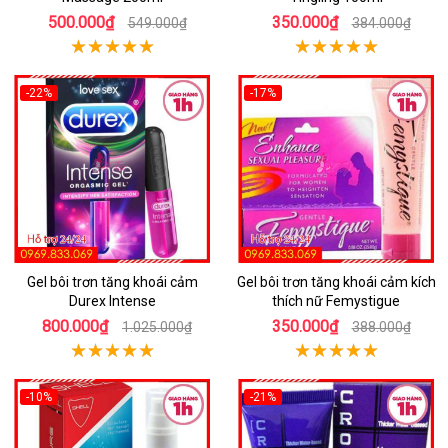
500.000₫
350.000₫
549.000₫
384.000₫
-22%
-17%
Gel bôi trơn tăng khoái cảm
Gel bôi trơn tăng khoái cảm kích
Durex Intense
thích nữ Femystigue
800.000₫
350.000₫
1.025.000₫
388.000₫
-10%
-21%