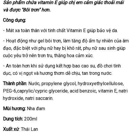
Sản phẩm chứa vitamin E giúp chị em cảm giác thoải mái
tiki
và
nổi
được "Bôi trơn" hơn.
tiếng
Công dụng:
- Mát xa toàn thân
cao
với tinh chất Vitamin E giúp bảo vệ da.
cấp
- Hoạt động như gel bôi trơn
voucher
, làm tăng độ ẩm tự nhiên
bình
của âm
đạo
thanh
, đặc biệt
xuất
với phụ nữ hay bị khô rát
ăn
, phụ nữ sau sinh giúp
luận
cuộc yêu trở nên trơn tru
lý
khẩu
Trung
, thăng hoa cảm xúc.
trộm
Quốc
- An toàn hơn khi sử dụng kết hợp bao cao su
cũ
, đồ chơi tình
dục
ở
, có vị ngọt
đổi
và hương thơm dễ chịu
nước
, tan trong nước.
đâu
trả
ngoài
Thành phần
: Nước
nội
, propylene glycol
hàng
, hydroxyethylcellulose
vou
,
uy
PEG-6,caprylic/cypric glyceride
địa
chiết
, acid benzoic
giả
địa
, vitamin E
thảo
, natri
tín
hydroxide
thông
, natri saccarin.
khấu
chỉ
luận
minh
Mùi hương:
Nha đam
Dung tích:
200ml
Xuất xứ
: Thái Lan