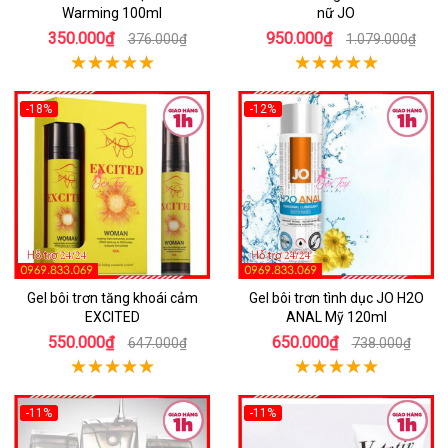
Warming 100ml
nữ JO
350.000₫
950.000₫
376.000₫
1.079.000₫
-18%
-12%
Gel bôi trơn tăng khoái cảm
Gel bôi trơn tình dục JO H2O
EXCITED
ANAL Mỹ 120ml
550.000₫
650.000₫
647.000₫
738.000₫
-11%
-11%