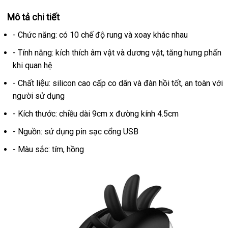
Mô tả chi tiết
- Chức năng: có 10 chế độ rung
giá
và xoay khác nhau
rẻ
- Tính năng: kích thích âm vật
nhập
và dương vật
mua
, tăng hưng phấn
khi quan hệ
khẩu
sắm
- Chất liệu: silicon cao cấp co dãn
sử
và đàn hồi tốt
nhập
, an toàn với
người sử dụng
dụng
hàng
- Kích thước: chiều dài 9cm x đường kính 4.5cm
- Nguồn: sử dụng pin sạc cổng USB
- Màu sắc: tím
link
, hồng
web