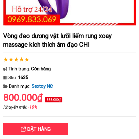
Vòng đeo dương vật lưỡi liếm rung xoay
massage kích thích âm đạo CHI
Tình trạng:
Còn hàng
Sku:
1635
Danh mục:
Sextoy Nữ
800.000₫
888.000₫
Khuyến mãi:
-10%
ĐẶT HÀNG