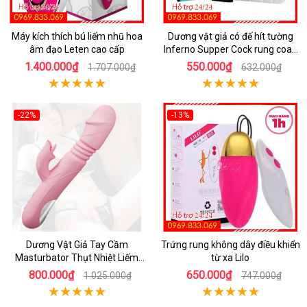
Máy kích thích bú liếm nhũ hoa
Dương vật giả có đế hít tường
âm đạo Leten cao cấp
Inferno Supper Cock rung coay
7 chế độ
1.400.000₫
550.000₫
1.707.000₫
632.000₫
-22%
-13%
Dương Vật Giả Tay Cầm
Trứng rung không dây điều khiển
Masturbator Thụt Nhiệt Liếm
từ xa Lilo
Rung
800.000₫
650.000₫
1.025.000₫
747.000₫