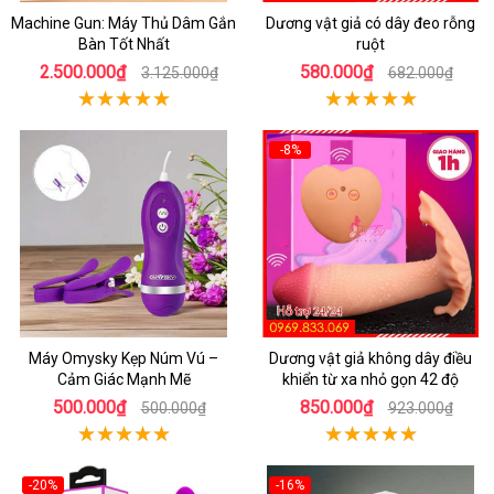
Machine Gun: Máy Thủ Dâm Gắn
Dương vật giả có dây đeo rỗng
Bàn Tốt Nhất
ruột
2.500.000₫
580.000₫
3.125.000₫
682.000₫
-8%
Máy Omysky Kẹp Núm Vú –
Dương vật giả không dây điều
Cảm Giác Mạnh Mẽ
khiển từ xa nhỏ gọn 42 độ
500.000₫
850.000₫
500.000₫
923.000₫
-20%
-16%