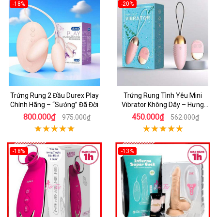
-18%
-20%
Trứng Rung 2 Đầu Durex Play
Trứng Rung Tình Yêu Mini
Chính Hãng – “Sướng” Đã Đời
Vibrator Không Dây – Hưng
Phấn Mọi Nơi
800.000₫
450.000₫
975.000₫
562.000₫
-18%
-13%