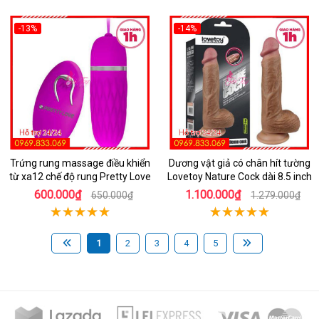
-13%
-14%
Trứng rung massage điều khiển
Dương vật giả có chân hít tường
từ xa12 chế độ rung Pretty Love
Lovetoy Nature Cock dài 8.5 inch
600.000₫
1.100.000₫
650.000₫
1.279.000₫
1
2
3
4
5