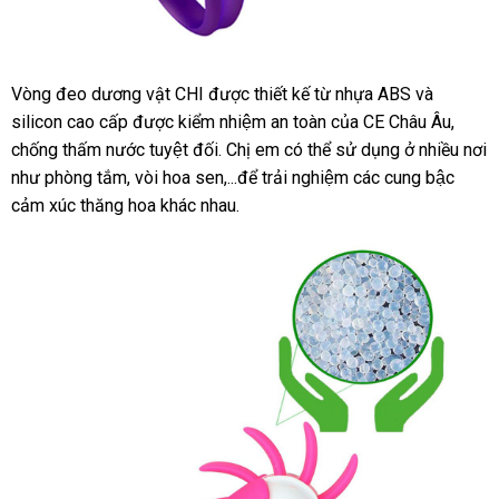
Vòng đeo dương vật CHI được thiết kế từ nhựa ABS và
silicon cao cấp được kiểm nhiệm an toàn của CE Châu Âu
cửa
,
chống thấm nước tuyệt đối
bình
. Chị em có thể sử dụng ở nhiều nơi
hàng
như phòng tắm
xuất
, vòi hoa sen,...để trải nghiệm các cung bậc
luận
cảm xúc thăng hoa khác nhau
khẩu
tiết
.
kiệm