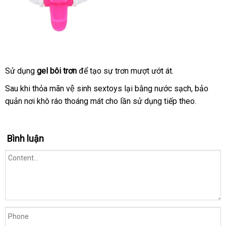
Sử dụng
gel bôi trơn
để tạo sự trơn mượt ướt át
bỏ
.
sỉ
Sau khi thỏa mãn vệ sinh sextoys lại bằng nước sạch
amazon
, bảo
quản nơi khô ráo thoáng mát cho lần sử dụng tiếp theo
quà
.
tặng
Bình luận