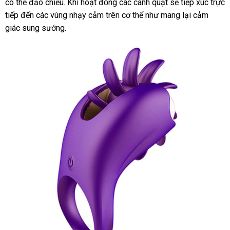
có thể đảo chiều
ở
.
Hàn
Khi hoạt động các cánh quạt sẽ tiếp xúc trực
khấu
tiếp đến các vùng nhạy cảm trên cơ thể như mang lại cảm
đâu
Quốc
giác sung sướng.
tốt