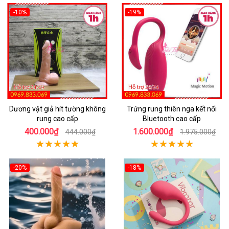
-10%
-19%
Dương vật giả hít tường không
Trứng rung thiên nga kết nối
rung cao cấp
Bluetooth cao cấp
400.000₫
1.600.000₫
444.000₫
1.975.000₫
-20%
-18%