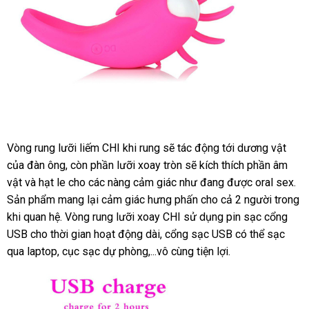
Vòng rung lưỡi liếm CHI khi rung
lắp
sẽ tác động tới dương vật
nhận
của đàn ông
theo
, còn phần lưỡi xoay tròn
đặt
nội
sẽ kích thích phần âm
xét
vật
đổi
và hạt le cho
yêu
xưởng
các nàng cảm giác như đang
địa
shop
được oral sex
ở
.
Sản phẩm mang lại cảm giác hưng phấn cho cả 2 người trong
trả
cầu
đâ
khi quan hệ
tiki
. Vòng rung lưỡi xoay CHI sử dụng pin sạc cổng
USB cho thời gian hoạt động dài
Đức
, cổng sạc USB
Hàn
có thể sạc
qua laptop
xuất
, cục sạc dự phòng,...vô cùng tiện lợi
thảo
.
Quốc
xứ
luận