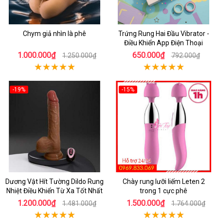
Chym giả nhìn là phê
Trứng Rung Hai Đầu Vibrator -
Điều Khiển App Điện Thoại
1.000.000₫
650.000₫
1.250.000₫
792.000₫
-19%
-15%
Dương Vật Hít Tường Dildo Rung
Chày rung lưỡi liếm Leten 2
Nhiệt Điều Khiển Từ Xa Tốt Nhất
trong 1 cực phê
1.200.000₫
1.500.000₫
1.481.000₫
1.764.000₫