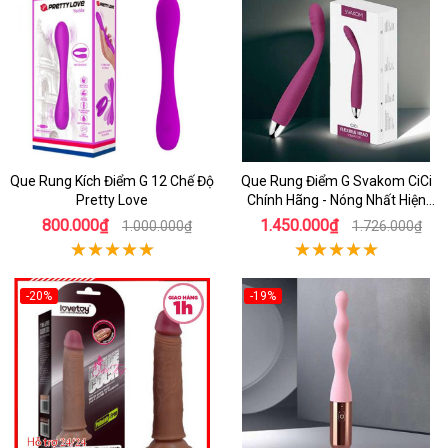
Que Rung Kích Điểm G 12 Chế Độ
Que Rung Điểm G Svakom CiCi
Pretty Love
Chính Hãng - Nóng Nhất Hiện
Nay
800.000₫
1.450.000₫
1.000.000₫
1.726.000₫
-20%
-19%