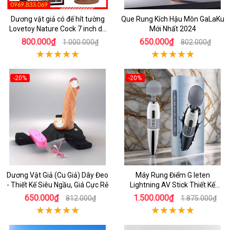
Dương vật giả có đế hít tường
Que Rung Kích Hậu Môn GaLaKu
Lovetoy Nature Cock 7 inch da
Mới Nhất 2024
đen
800.000₫
650.000₫
1.000.000₫
802.000₫
-20%
-20%
Dương Vật Giả (Cu Giả) Dây Đeo
Máy Rung Điểm G leten
- Thiết Kế Siêu Ngầu, Giá Cực Rẻ
Lightning AV Stick Thiết Kế
Thông Minh
650.000₫
1.500.000₫
812.000₫
1.875.000₫