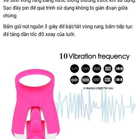
Vệ sinh vòng rung bằng nước thông thường trước khi sử dụng
s
.
Sạc đầy pin để quá trình sử dụng không bị gián đoạn giữa
th
chừng
qua
.
app
Bấm giữ nút nguồn 3 giây
bảo
để bật/tắt vòng rung
lấy
, bấm tiếp tục
để tăng dần tốc độ xoay của lưỡi
hành
nhập
.
hàng
hàng