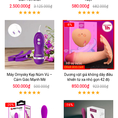
2.500.000₫
580.000₫
3.125.000₫
682.000₫
-8%
Máy Omysky Kẹp Núm Vú –
Dương vật giả không dây điều
Cảm Giác Mạnh Mẽ
khiển từ xa nhỏ gọn 42 độ
500.000₫
850.000₫
500.000₫
923.000₫
-20%
-16%