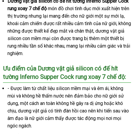
Dương vật giả silicon có đế hít tường Inferno Supper Cock
rung xoay 7 chế độ
món đồ chơi tình dục mới xuất hiện trên
thị trường
shopee
nhưng lại mang đến cho nữ giới một sự mới lạ
dễ
,
khoái cảm chiếm
nhập
được
khách
rất nhiều cảm tình
nhận
của nữ giới
nhận
, không
dàng
nổi
những
so
được thiết kế đẹp mắt
hàng
hàng
quà
và chân thật
hàng
giá
, dương vật giả
hàng
tiếng
silicon con mềm mại còn
sánh
khách
được trang bị thêm một thiết bị
tặng
bán
rung nhiều tần số khác nhau
hàng
shopee
, mang lại nhiều cảm giác
lẻ
nhập
và trải
nghiệm.
hàng
Ưu điểm
phân
của Dương vật giả silicon có đế hít
tường Inferno Supper Cock rung xoay 7 chế độ:
phối
- Được làm từ chất liệu silicon mềm mại
to
và êm ái
cũ
, không
mùi
xưởng
và không hề thấm nước nên đảm bảo cho nữ giới sử
dụng
nổi
, một cách an toàn không hề gây ra dị ứng
đắt
hoặc khó
chịu
đẹp
, dương vật giả có tính đàn hồi cao nên khi tiến sau vào
tiếng
nhất
âm đạo là nữ giới cảm thấy
Nhật
được tác động
thảo
mọi nơi
Trung
mọi
ngóc ngách.
Bản
luận
Quốc