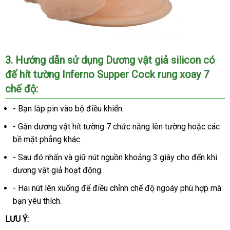
3
facebook
. Hướng dẫn sử dụng Dương vật giả silicon có
đế hít tường Inferno Supper Cock rung xoay 7
chế độ:
- Bạn lắp pin vào bộ điều khiển.
- Gắn dương vật hít tường 7 chức năng lên tường
Nhật
hoặc
giảm
các
bề mặt phẳng khác.
Bản
giá
- Sau đó nhấn
giá
và giữ nút nguồn khoảng 3 giây cho đến khi
dương vật giả hoạt động.
bán
- Hai nút lên xuống
mới
để điều chỉnh chế độ ngoáy phù hợp
link
mà
bạn yêu thích.
nhất
web
LƯU Ý: