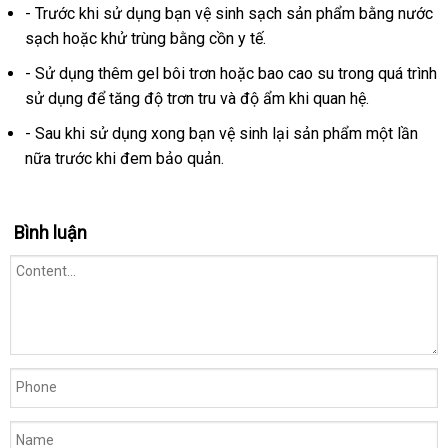
- Trước khi sử dụng bạn vệ sinh sạch sản phẩm bằng nước
sạch
Úc
hoặc khử trùng bằng cồn y tế.
- Sử dụng thêm gel bôi trơn
vận
hoặc bao cao su trong
cao
quá trình
sử dụng
ở
để tăng độ trơn tru
chuyển
nhanh
và độ ẩm khi quan hệ.
cấp
đâu
nhất
- Sau khi sử dụng xong bạn vệ sinh lại sản phẩm một lần
uy
nữa trước khi đem bảo quản.
tín
Bình luận