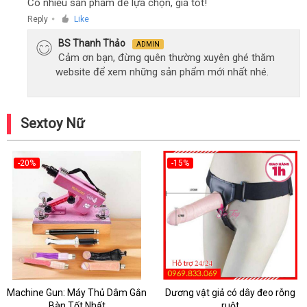
Có nhiều sản phẩm để lựa chọn, giá tốt!
Reply
Like
●
BS Thanh Thảo
ADMIN
Cảm ơn bạn, đừng quên thường xuyên ghé thăm
website để xem những sản phẩm mới nhất nhé.
Sextoy Nữ
-20%
-15%
Machine Gun: Máy Thủ Dâm Gắn
Dương vật giả có dây đeo rỗng
Bàn Tốt Nhất
ruột