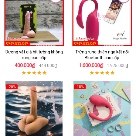
Dương vật giả hít tường không
Trứng rung thiên nga kết nối
rung cao cấp
Bluetooth cao cấp
400.000₫
1.600.000₫
444.000₫
1.975.000₫
-20%
-18%