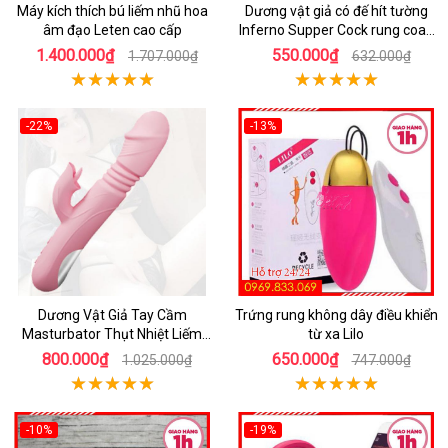
Máy kích thích bú liếm nhũ hoa
Dương vật giả có đế hít tường
âm đạo Leten cao cấp
Inferno Supper Cock rung coay
7 chế độ
1.400.000₫
550.000₫
1.707.000₫
632.000₫
-22%
-13%
Dương Vật Giả Tay Cầm
Trứng rung không dây điều khiển
Masturbator Thụt Nhiệt Liếm
từ xa Lilo
Rung
800.000₫
650.000₫
1.025.000₫
747.000₫
-10%
-19%