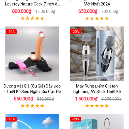
Lovetoy Nature Cock 7 inch da
Mới Nhất 2024
đen
800.000₫
650.000₫
1.000.000₫
802.000₫
-20%
-20%
Dương Vật Giả (Cu Giả) Dây Đeo
Máy Rung Điểm G leten
- Thiết Kế Siêu Ngầu, Giá Cực Rẻ
Lightning AV Stick Thiết Kế
Thông Minh
650.000₫
1.500.000₫
812.000₫
1.875.000₫
-18%
-20%