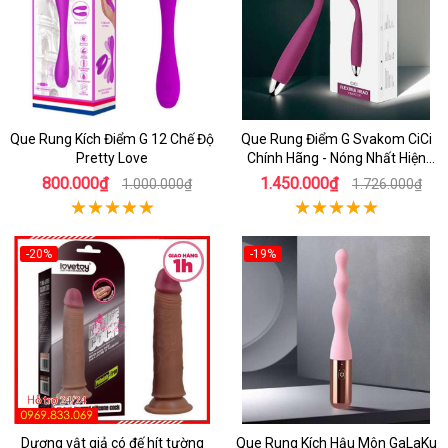
Que Rung Kích Điểm G 12 Chế Độ
Que Rung Điểm G Svakom CiCi
Pretty Love
Chính Hãng - Nóng Nhất Hiện
Nay
800.000₫
1.450.000₫
1.000.000₫
1.726.000₫
-20%
-19%
Dương vật giả có đế hít tường
Que Rung Kích Hậu Môn GaLaKu