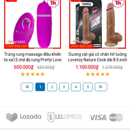
Trứng rung massage điều khiển
Dương vật giả có chân hít tường
từ xa12 chế độ rung Pretty Love
Lovetoy Nature Cock dài 8.5 inch
600.000₫
1.100.000₫
650.000₫
1.279.000₫
1
2
3
4
5