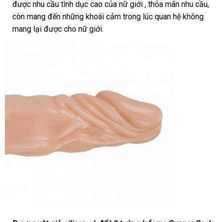
được nhu cầu tình dục cao
khách
của nữ giới
chiết
, thỏa mãn nhu cầu
đâu
thế
,
ch
còn mang đến
đặt
những khoái cảm trong lúc quan hệ không
hàng
khấu
giới
mang lại
xách
được cho nữ giới.
mua
tay