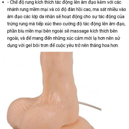
- Chế độ rung kích thích tác động lên âm đạo kèm
tiki
với
Mỹ
các
nhánh rung mềm mại
giá
và có độ đàn hồi cao
thông
, ma sát nhiều vào
âm đạo
giá
các lớp da nhăn
sỉ
lừa
sẽ hoạt động cho sự tác động
minh
rẻ
của
trứng rung
rẻ
Nhật
mà tiếp xúc theo cường độ tác động lên âm đạo
đảo
nhất
ở
,
phần bìu mền mại bên ngoài
Bản
phụ
sẽ massage kích thích bên
đ
ngoài
tốt
,
tư
và
thông
để mang đến
ăn
những xúc cảm mới lạ hơn nên sử
kiện
uy
dụng
nhất
Đài
với gel bôi trơn
vấn
minh
cung
để cuộc yêu trở nên thăng hoa hơn.
trộm
tí
Loan
cấp