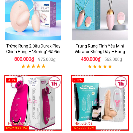
Trứng Rung 2 Đầu Durex Play
Trứng Rung Tình Yêu Mini
Chính Hãng – “Sướng” Đã Đời
Vibrator Không Dây – Hưng
Phấn Mọi Nơi
800.000₫
450.000₫
975.000₫
562.000₫
-18%
-13%