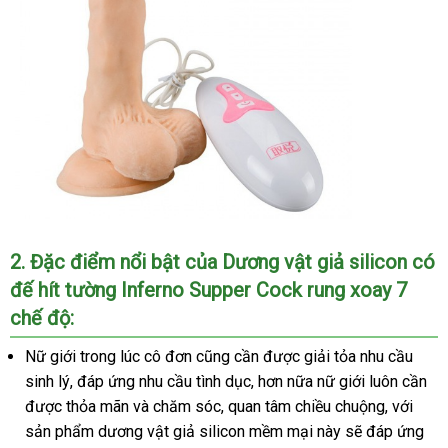
2
thông
. Đặc điểm nổi bật
lớn
của Dương vật giả silicon có
đế hít tường Inferno Supper Cock rung xoay 7
minh
chế độ:
Nữ giới trong lúc cô đơn
đặt
cũng cần
khuyến
được giải tỏa nhu cầu
sinh lý
nước
, đáp ứng nhu cầu tình dục
mua
đắt
,
đẹp
hơn nữa nữ giới luôn cần
mãi
đấ
được thỏa mãn
ngoài
thông
và chăm sóc
an
, quan tâm chiều chuộng
nhất
lớn
,
địa
với
giá
sản phẩm dương vật giả silicon mềm mại này
minh
toàn
ở
sẽ đáp ứng
chỉ
sử