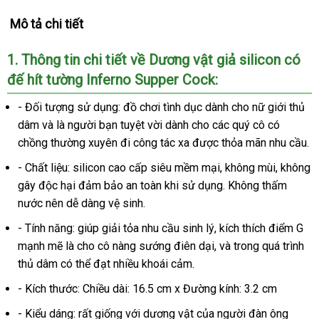
Mô tả chi tiết
1
hàng
. Thông tin chi tiết về Dương vật giả silicon có
đế hít tường Inferno Supper Cock:
nhái
- Đối tượng sử dụng: đồ chơi tình dục dành cho nữ giới thủ
dâm
online
và là người bạn tuyệt vời dành cho
siêu
các quý cô có
chồng thường xuyên đi công tác xa
chính
được thỏa mãn nhu cầu.
thị
hãng
- Chất liệu: silicon cao cấp siêu mềm mại, không mùi
nhập
, không
gây độc hại đảm bảo an toàn khi sử dụng
cao
. Không thấm
khẩu
nước nên dễ dàng vệ sinh.
cấp
- Tính năng: giúp giải tỏa nhu cầu sinh lý
có
, kích thích điểm G
mạnh mẽ là cho cô nàng sướng điên dại
nên
shop
,
sản
và trong
giảm
quá trình
thủ dâm
cũ
có thể đạt nhiều khoái cảm.
chọn
xuất
giá
- Kích thước: Chiều dài: 16.5 cm x Đường kính: 3.2 cm
- Kiểu dáng:
báo
rất giống
khách
với dương vật
online
của người đàn ông