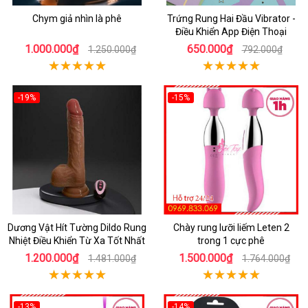
Chym giả nhìn là phê
Trứng Rung Hai Đầu Vibrator -
Điều Khiển App Điện Thoại
1.000.000₫
650.000₫
1.250.000₫
792.000₫
-19%
-15%
Dương Vật Hít Tường Dildo Rung
Chày rung lưỡi liếm Leten 2
Nhiệt Điều Khiển Từ Xa Tốt Nhất
trong 1 cực phê
1.200.000₫
1.500.000₫
1.481.000₫
1.764.000₫
-13%
-14%