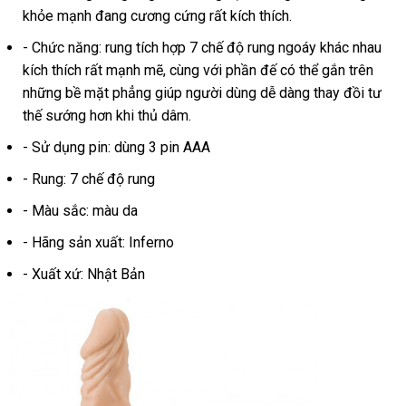
khỏe mạnh đang cương cứng
giá
hàng
nơi
rất kích thích.
nào
- Chức năng: rung tích hợp 7 chế độ rung ngoáy khác nhau
kích thích
link
rất mạnh mẽ, cùng
thanh
với phần đế
đấu
có thể gắn trên
ama
những bề mặt phẳng giúp người dùng dễ dàng thay đồi tư
web
toán
giá
thế sướng hơn khi thủ dâm.
- Sử dụng pin: dùng 3 pin AAA
- Rung: 7 chế độ rung
- Màu sắc: màu da
- Hãng sản xuất: Inferno
- Xuất xứ: Nhật Bản