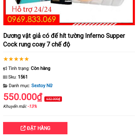
Dương vật giả có đế hít tường Inferno Supper
Cock rung coay 7 chế độ
Tình trạng:
Còn hàng
Sku:
1561
Danh mục:
Sextoy Nữ
550.000₫
632.000₫
Khuyến mãi:
-13%
ĐẶT HÀNG