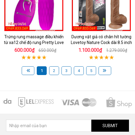
Trứng rung massage điều khiển
Dương vật giả có chân hít tường
từ xa12 chế độ rung Pretty Love
Lovetoy Nature Cock dài 8.5 inch
600.000₫
1.100.000₫
650.000₫
1.279.000₫
1
2
3
4
5
SUBMIT