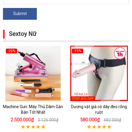
Sextoy Nữ
-20%
-15%
Machine Gun: Máy Thủ Dâm Gắn
Dương vật giả có dây đeo rỗng
Bàn Tốt Nhất
ruột
2.500.000₫
580.000₫
3.125.000₫
682.000₫