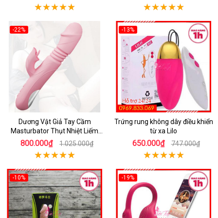
-22%
-13%
Dương Vật Giả Tay Cầm
Trứng rung không dây điều khiển
Masturbator Thụt Nhiệt Liếm
từ xa Lilo
Rung
800.000₫
650.000₫
1.025.000₫
747.000₫
-10%
-19%