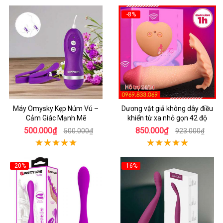
-8%
Máy Omysky Kẹp Núm Vú –
Dương vật giả không dây điều
Cảm Giác Mạnh Mẽ
khiển từ xa nhỏ gọn 42 độ
500.000₫
850.000₫
500.000₫
923.000₫
-20%
-16%