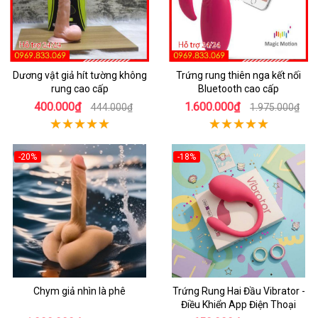
Dương vật giả hít tường không
Trứng rung thiên nga kết nối
rung cao cấp
Bluetooth cao cấp
400.000₫
1.600.000₫
444.000₫
1.975.000₫
-20%
-18%
Chym giả nhìn là phê
Trứng Rung Hai Đầu Vibrator -
Điều Khiển App Điện Thoại