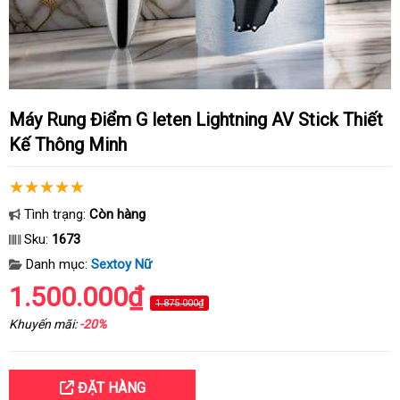
Máy Rung Điểm G leten Lightning AV Stick Thiết
Kế Thông Minh
Tình trạng:
Còn hàng
Sku:
1673
Danh mục:
Sextoy Nữ
1.500.000₫
1.875.000₫
Khuyến mãi:
-20%
ĐẶT HÀNG