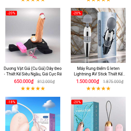
-20%
-20%
Dương Vật Giả (Cu Giả) Dây Đeo
Máy Rung Điểm G leten
- Thiết Kế Siêu Ngầu, Giá Cực Rẻ
Lightning AV Stick Thiết Kế
Thông Minh
650.000₫
1.500.000₫
812.000₫
1.875.000₫
-18%
-20%