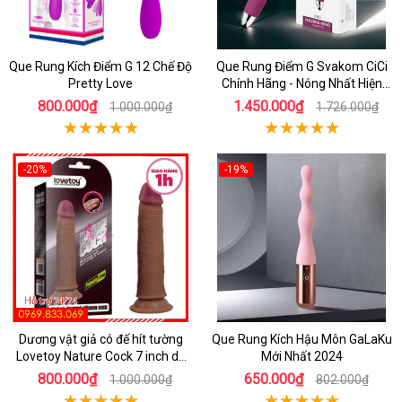
Que Rung Kích Điểm G 12 Chế Độ
Que Rung Điểm G Svakom CiCi
Pretty Love
Chính Hãng - Nóng Nhất Hiện
Nay
800.000₫
1.450.000₫
1.000.000₫
1.726.000₫
-20%
-19%
Dương vật giả có đế hít tường
Que Rung Kích Hậu Môn GaLaKu
Lovetoy Nature Cock 7 inch da
Mới Nhất 2024
đen
800.000₫
650.000₫
1.000.000₫
802.000₫