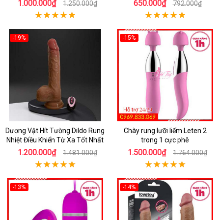
1.000.000₫
650.000₫
1.250.000₫
792.000₫
-19%
-15%
Dương Vật Hít Tường Dildo Rung
Chày rung lưỡi liếm Leten 2
Nhiệt Điều Khiển Từ Xa Tốt Nhất
trong 1 cực phê
1.200.000₫
1.500.000₫
1.481.000₫
1.764.000₫
-13%
-14%