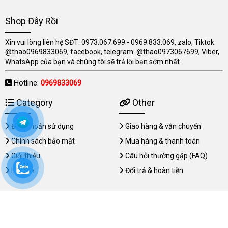
Shop Đây Rồi
Xin vui lòng liên hệ SĐT: 0973.067.699 - 0969.833.069, zalo, Tiktok:
@thao0969833069, facebook, telegram: @thao0973067699, Viber,
WhatsApp của bạn và chúng tôi sẽ trả lời bạn sớm nhất.
Hotline:
0969833069
Category
Other
Điều khoản sử dụng
Giao hàng & vận chuyển
Chính sách bảo mật
Mua hàng & thanh toán
Giới thiệu
Câu hỏi thường gặp (FAQ)
Liên hệ
Đổi trả & hoàn tiền
Copyright © 2026 shopdayroi.com All rights reserved.