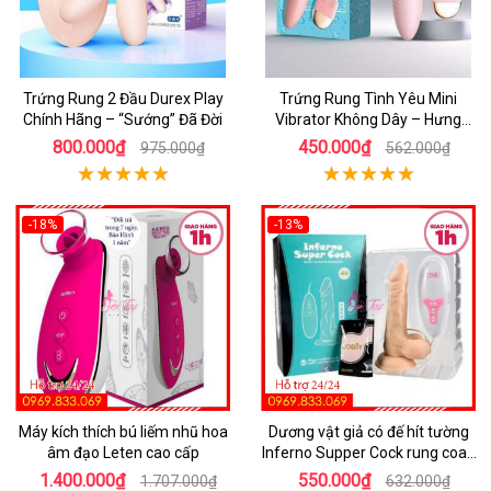
Trứng Rung 2 Đầu Durex Play
Trứng Rung Tình Yêu Mini
Chính Hãng – “Sướng” Đã Đời
Vibrator Không Dây – Hưng
Phấn Mọi Nơi
800.000₫
450.000₫
975.000₫
562.000₫
-18%
-13%
Máy kích thích bú liếm nhũ hoa
Dương vật giả có đế hít tường
âm đạo Leten cao cấp
Inferno Supper Cock rung coay
7 chế độ
1.400.000₫
550.000₫
1.707.000₫
632.000₫