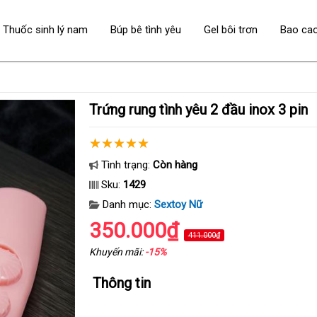
Thuốc sinh lý nam
Búp bê tình yêu
Gel bôi trơn
Bao ca
Trứng rung tình yêu 2 đầu inox 3 pin
Tình trạng:
Còn hàng
Sku:
1429
Danh mục:
Sextoy Nữ
350.000₫
411.000₫
Khuyến mãi:
-15%
Thông tin