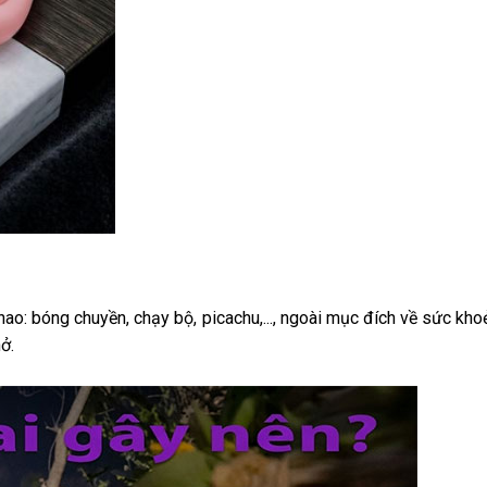
thao: bóng chuyền, chạy bộ, picachu,..., ngoài mục đích về sức kh
ở.