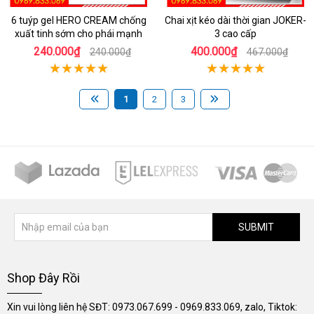
6 tuýp gel HERO CREAM chống
Chai xịt kéo dài thời gian JOKER-
xuất tinh sớm cho phái mạnh
3 cao cấp
240.000₫
400.000₫
240.000₫
467.000₫
1
2
3
SUBMIT
Shop Đây Rồi
Xin vui lòng liên hệ SĐT: 0973.067.699 - 0969.833.069, zalo, Tiktok: