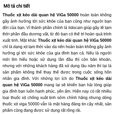
Mô tả chi tiết
Thuốc xịt kéo dài quan hệ ViGa 50000
hoàn toàn không
gây ảnh hưởng tới sức khỏe của bạn cũng như người bạn
đời của bạn. Vì thành phần chính là lidocain giúp gây tê tạm
thời phần đầu dương vật, từ đó bạn có thể trì hoàn quá trình
xuất tinh. Mặt khác
Thuốc xịt kéo dài quan hệ ViGa 50000
chỉ là dạng xịt tạm thời vào da nên hoàn toàn không gây ảnh
hưởng gì tới sức khỏe của gia đình bạn cả. Nếu là người
mới tìm hiểu hoặc sử dụng lần đầu thì còn băn khoăn,
nhưng với những khách hàng đã sử dụng lâu năm thì lại là
sản phẩm không thể thay thế được trong cuộc sống hôn
nhân gia đình. Với những lợi ích do
Thuốc xịt kéo dài
quan hệ ViGa 50000
mang lại sẽ khiến bạn hài lòng giúp
gia đình bạn luôn hạnh phúc, yên ấm. Hiện nay có rất nhiều
loại thuốc xịt chống xuât tinh sớm chính hãng nhưng dòng
thuốc xịt viga 50000 vẫn là mặt hàng đáng tin cậy nhất, sản
phẩm cũng đang được sử dụng rất rộng rãi.