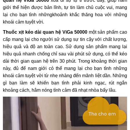
quan hệ ViGa 50000
xóa đi sự tự ti trước đây, giúp nam
giới thể hiện được bản lĩnh, tự tin làm chủ cuộc vui, mang
lại cho bạn tình nhữngkhoảnh khắc thăng hoa với những
khoái cảm tuyệt vời.
Thuốc xịt kéo dài quan hệ ViGa 50000
một sản phẩm cao
cấp mang lại cho người sử dụng sự tin cậy với chất lượng,
hiệu quả và độ an toàn cao. Sử dụng sản phẩm mang lại
hiệu quả nhanh chống chỉ sau vài phút sử dụng, có thể kéo
dài thời gian quan hệ trên 30 phút. Trong khoảng thời gian
này, đủ để nam giới có thể mang lại cho bạn tình những
khoái cảm tuyệt vời từ nhẹ nhàng đến mãnh liệt dần. Những
gì bạn làm sẽ khiến bạn tình phải kinh ngạc, rút ngắn
khoảng cách, hâm nóng tình cảm đã nhạt nhòa bấy lâu.