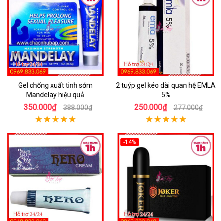
Gel chống xuất tinh sớm
2 tuýp gel kéo dài quan hệ EMLA
Mandelay hiệu quả
5%
350.000₫
250.000₫
388.000₫
277.000₫
-14%