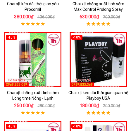
Chai xịt kéo dài thời gian yêu
Chai xịt chống xuất tinh sớm
Procomil
Max Control Prolong Spray
380.000₫
630.000₫
436.000₫
700.000₫
-15%
-10%
Chai xịt chống xuất tinh sớm
Chai xịt kéo dài thời gian quan hệ
Long time Nóng - Lạnh
Playboy USA
250.000₫
180.000₫
280.000₫
200.000₫
-10%
-10%