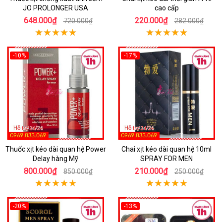
JO PROLONGER USA
cao cấp
648.000₫
220.000₫
720.000₫
282.000₫
-10%
-17%
Thuốc xịt kéo dài quan hệ Power
Chai xịt kéo dài quan hệ 10ml
Delay hàng Mỹ
SPRAY FOR MEN
800.000₫
210.000₫
850.000₫
250.000₫
-20%
-13%