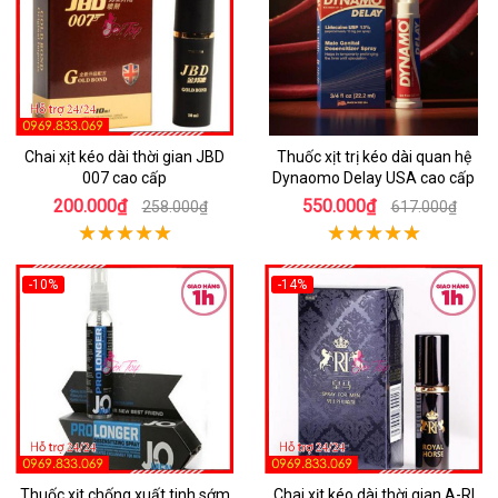
Chai xịt kéo dài thời gian JBD
Thuốc xịt trị kéo dài quan hệ
007 cao cấp
Dynaomo Delay USA cao cấp
200.000₫
550.000₫
258.000₫
617.000₫
-10%
-14%
Thuốc xịt chống xuất tinh sớm
Chai xịt kéo dài thời gian A-RI