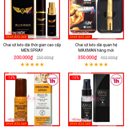
Chai xịt kéo dài thời gian cao cấp
Chai xịt kéo dài quan hệ
MEN SPRAY
MAXMAN hàng mới
200.000₫
350.000₫
250.000₫
402.000₫
-13%
-10%