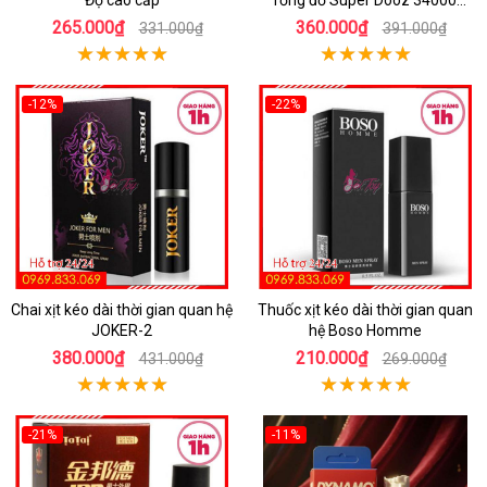
Độ cao cấp
rồng đỏ Super Dooz 34000
Spray
265.000₫
360.000₫
331.000₫
391.000₫
-12%
-22%
Chai xịt kéo dài thời gian quan hệ
Thuốc xịt kéo dài thời gian quan
JOKER-2
hệ Boso Homme
380.000₫
210.000₫
431.000₫
269.000₫
-21%
-11%