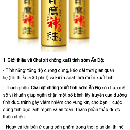
1
thảo
. Giới thiệu về
Chai xịt chống xuất tinh sớm Ấn Độ
:
luận
- Tính năng: tăng độ cương cứng
đặt
, kéo dài thời gian quan
hệ (tối thiểu là 30 phút) và kiểm soát thời điểm xuất tinh.
hàng
- Thành phần:
Chai xịt chống xuất tinh sớm Ấn Độ
có chứa một
số vi khuẩn giúp ngăn chặn một số bệnh lây truyền qua đường
tình dục
tốt
, tránh gây viêm nhiễm cho vùng kín
thống
, cho bạn 1 cuộc
sống tình dục lành mạnh và an toàn. Thành phần thảo dược
nhất
kê
thiên nhiên.
- Ngay cả khi bán ử dụng sản phẩm trong thời gian dài thì nó
tiki