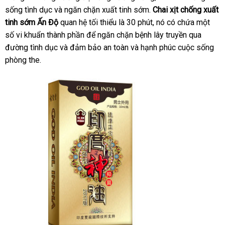
sống tình dục và ngăn chặn xuất tinh sớm.
nào
Chai xịt chống xuất
chỉ
tinh sớm Ấn Độ
quan hệ tối thiểu là 30 phút
link
, nó có chứa một
số vi khuẩn thành phần
kho
để ngăn chặn bệnh lây truyền qua
web
đường tình dục và đảm bảo an toàn và hạnh phúc cuộc sống
hàng
phòng the.