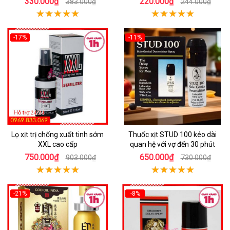
330.000₫
220.000₫
383.000₫
244.000₫
-17%
-11%
Lọ xịt trị chống xuất tinh sớm
Thuốc xịt STUD 100 kéo dài
XXL cao cấp
quan hệ với vợ đến 30 phút
750.000₫
650.000₫
903.000₫
730.000₫
-21%
-8%