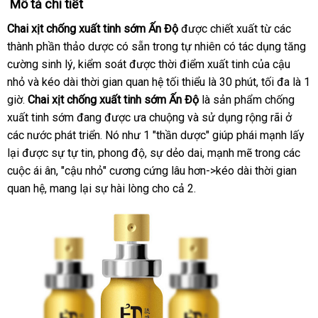
Mô tả chi tiết
Chai xịt chống xuất tinh sớm Ấn Độ
chợ
được chiết xuất từ các
thành phần thảo dược có sẵn trong tự nhiên có tác dụng tăng
cường sinh lý
chất
, kiểm soát
báo
được thời điểm xuất tinh
bảng
của cậu
nhỏ và kéo dài thời gian quan hệ tối thiểu là 30 phút
lượng
giá
giá
giá
, tối đa là 1
giờ.
Chai xịt chống xuất tinh sớm Ấn Độ
là sản phẩm chống
rẻ
xuất tinh sớm đang
mua
được ưa chuộng và sử dụng rộng rãi ở
các nước phát triển
qua
. Nó như 1 "thần dược" giúp phái mạnh lấy
hàng
lại
bền
được sự tự tin
Thái
, phong độ
app
thanh
, sự dẻo dai
mới
, mạnh mẽ trong các
cuộc ái ân
hướng
, "cậu nhỏ" cương cứng lâu hơn->kéo dài thời gian
Lan
lý
nhất
quan hệ
mua
, mang lại sự hài lòng cho cả 2.
dẫn
hàng