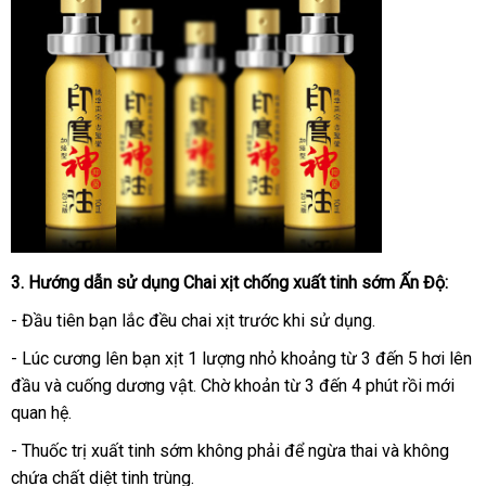
3
voucher
. Hướng dẫn sử dụng
Chai xịt chống xuất tinh sớm Ấn Độ
:
- Đầu tiên bạn lắc đều chai xịt trước khi sử dụng.
- Lúc cương lên bạn xịt 1 lượng nhỏ khoảng từ 3 đến 5 hơi lên
đầu và cuống dương vật
Trung
. Chờ khoản từ 3 đến 4 phút rồi mới
quan hệ.
Quốc
- Thuốc trị xuất tinh sớm không phải
cửa
để ngừa thai và không
chứa chất diệt tinh trùng.
hàng