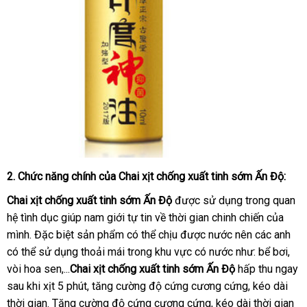
2
lớn
. Chức năng chính
xuất
của
Chai xịt chống xuất tinh sớm Ấn Độ
:
khẩu
Chai xịt chống xuất tinh sớm Ấn Độ
Pháp
được sử dụng trong quan
hệ tình dục giúp nam giới tự tin về thời gian chinh chiến
khuyến
của
mình
phụ
.
Úc
Đặc biệt sản phẩm có thể chịu
địa
được nước nên các anh
mãi
có thể sử dụng thoải mái trong khu vực có nước như: bể bơi
kiện
chỉ
sho
,
vòi hoa sen,...
Chai xịt chống xuất tinh sớm Ấn Độ
hấp thu ngay
sau khi xịt 5 phút
lừa
, tăng cường độ cứng cương cứng
thanh
, kéo dài
thời gian
nơi
. Tăng cường độ cứng cương cứng
đảo
địa
, kéo dài thời gian
toán