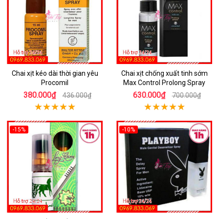
Chai xịt kéo dài thời gian yêu
Chai xịt chống xuất tinh sớm
Procomil
Max Control Prolong Spray
380.000₫
630.000₫
436.000₫
700.000₫
-15%
-10%