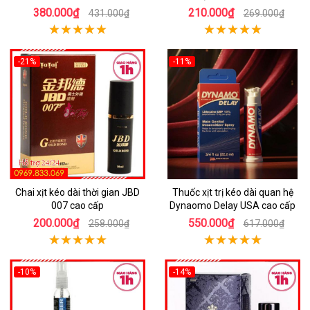
380.000₫
210.000₫
431.000₫
269.000₫
-21%
-11%
Chai xịt kéo dài thời gian JBD
Thuốc xịt trị kéo dài quan hệ
007 cao cấp
Dynaomo Delay USA cao cấp
200.000₫
550.000₫
258.000₫
617.000₫
-10%
-14%