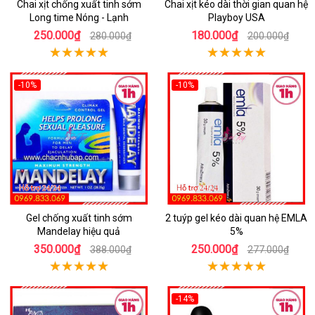
Chai xịt chống xuất tinh sớm
Chai xịt kéo dài thời gian quan hệ
Long time Nóng - Lạnh
Playboy USA
250.000₫
180.000₫
280.000₫
200.000₫
-10%
-10%
Gel chống xuất tinh sớm
2 tuýp gel kéo dài quan hệ EMLA
Mandelay hiệu quả
5%
350.000₫
250.000₫
388.000₫
277.000₫
-14%