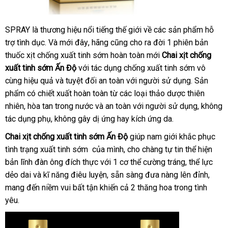
SPRAY là thương hiệu nổi tiếng thế giới về các sản phẩm hỗ
trợ tình dục
hàng
. Và mới đây
Thái
, hãng
đặt
cũng cho ra đời 1 phiên bản
thuốc xịt chống xuất tinh sớm hoàn toàn mới
nhái
Lan
hàng
Chai xịt chống
xuất tinh sớm Ấn Độ
cũ
với tác dụng chống xuất tinh sớm vô
cùng hiệu quả và
bình
tuyệt đối an toàn
Nhật
với người sử dụng
cao
. Sản
phẩm có chiết xuất hoàn toàn từ các loại thảo dược thiên
luận
Bản
cấp
nhiên, hòa tan trong nước và an toàn
địa
với người sử dụng
đăng
, không
tác dụng phụ
xuất
, không gây dị ứng hay kích ứng da.
chỉ
ký
xứ
Chai xịt chống xuất tinh sớm Ấn Độ
giúp nam giới khắc phục
tình trạng xuất tinh sớm
sản
của mình
thế
, cho chàng tự tin thể hiện
bản lĩnh đàn ông đích thực
xuất
kho
với 1 cơ thể cường tráng
giới
giá
, thể lực
dẻo dai và kĩ năng điêu luyện
hàng
đẹp
, sẵn sàng đưa nàng lên đỉnh
bán
lấy
,
mang đến niềm vui bất tận khiến cả 2 thăng hoa trong tình
lẻ
hàng
yêu.