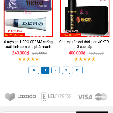
6 tuýp gel HERO CREAM chống
Chai xịt kéo dài thời gian JOKER-
xuất tinh sớm cho phái mạnh
3 cao cấp
240.000₫
400.000₫
240.000₫
467.000₫
1
2
3