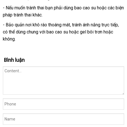
-
vệ
Nếu muốn tránh thai bạn phải dùng bao cao su
nhận
hoặc các biện
pháp tránh thai khác.
sinh
hàng
- Bảo quản nơi khô ráo thoáng mát
Pháp
, tránh ánh nắng trực tiếp
thốn
,
có thể dùng chung
so
với bao cao su hoặc gel bôi trơn
nội
hoặc
kê
không.
sánh
địa
Bình luận