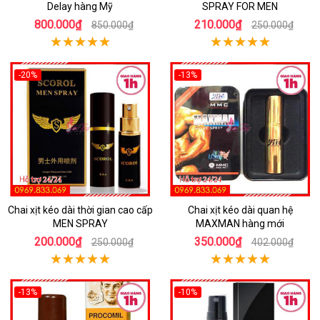
Delay hàng Mỹ
SPRAY FOR MEN
800.000₫
210.000₫
850.000₫
250.000₫
-20%
-13%
Chai xịt kéo dài thời gian cao cấp
Chai xịt kéo dài quan hệ
MEN SPRAY
MAXMAN hàng mới
200.000₫
350.000₫
250.000₫
402.000₫
-13%
-10%