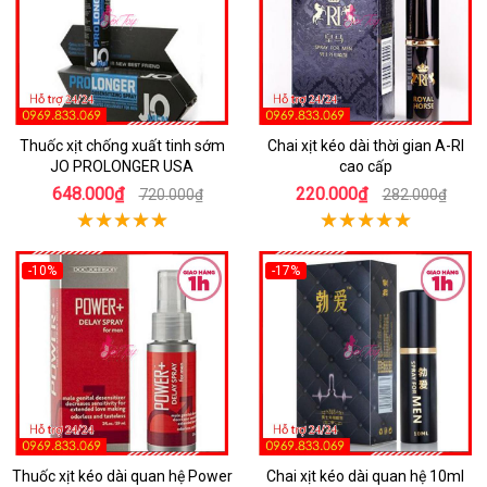
Thuốc xịt chống xuất tinh sớm
Chai xịt kéo dài thời gian A-RI
JO PROLONGER USA
cao cấp
648.000₫
220.000₫
720.000₫
282.000₫
-10%
-17%
Thuốc xịt kéo dài quan hệ Power
Chai xịt kéo dài quan hệ 10ml