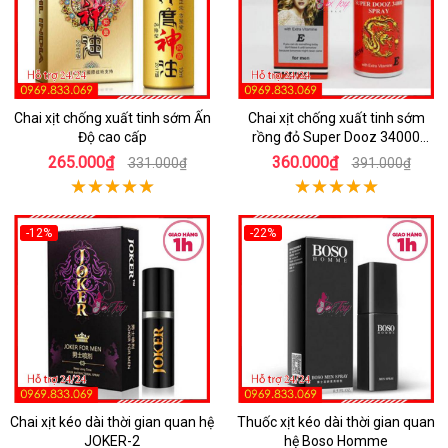
Chai xịt chống xuất tinh sớm Ấn
Chai xịt chống xuất tinh sớm
Độ cao cấp
rồng đỏ Super Dooz 34000
Spray
265.000₫
360.000₫
331.000₫
391.000₫
-12%
-22%
Chai xịt kéo dài thời gian quan hệ
Thuốc xịt kéo dài thời gian quan
JOKER-2
hệ Boso Homme