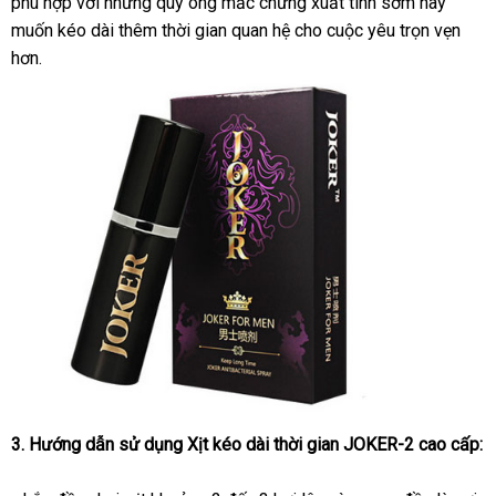
phù hợp
lấy
với
xuất
những quý ông mắc chứng xuất tinh sớm hay
thị
xuất
hàng
muốn kéo dài thêm thời gian quan hệ cho cuộc yêu trọn vẹn
hàng
xứ
hơn.
3
Trung
. Hướng dẫn sử dụng
X
ị
t kéo dài thời gian JOKER-2 cao cấp
:
Quốc