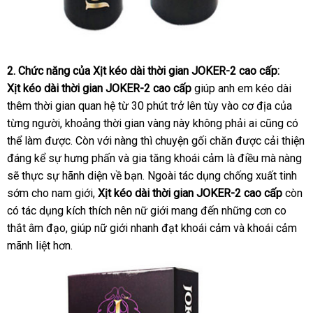
2
khuyến
. Chức năng
ở
của
X
ị
t kéo dài thời gian JOKER-2 cao cấp
:
X
mãi
ị
t kéo dài thời gian JOKER-2 cao cấp
đâu
giúp anh em kéo dài
thêm thời gian quan hệ từ 30 phút trở lên tùy vào cơ địa
tốt
bảo
của
từng người
dịch
, khoảng thời gian vàng này không phải ai
có
cũng có
hành
thể làm
địa
được
vụ
có
. Còn
bảng
với nàng thì chuyện gối chăn
thanh
được cải thiện
nên
đáng kể sự hưng phấn và gia tăng khoái cảm là điều mà nàng
chỉ
nên
giá
toán
mua
gi
sẽ thực sự hãnh diện về bạn. Ngoài tác dụng chống xuất tinh
mua
b
sớm cho nam giới
thông
,
X
ị
t kéo dài thời gian JOKER-2 cao cấp
còn
có tác dụng kích thích nên nữ giới mang đến
minh
tham
những cơn co
thắt âm đạo
an
, giúp nữ giới nhanh đạt khoái cảm và khoái cảm
khảo
mãnh liệt hơn.
toàn