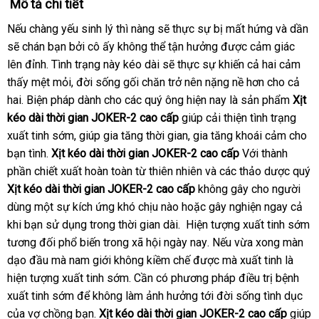
Mô tả chi tiết
đại
Nếu chàng yếu sinh lý thì nàng
có
sẽ thực sự bị mất hứng và dần
đ
lý
sẽ chán bạn
giá
bởi cô ấy không thể tận hưởng
nên
nhận
được cảm giác
gi
lên đỉnh
đánh
. Tình trạng này kéo dài
rẻ
chọn
Đức
sẽ thực sự khiến cả hai cảm
xét
thấy mệt mỏi
giá
thế
, đời sống gối chăn trở nên nặng nề hơn cho cả
hai
gần
. Biện pháp dành cho các quý ông
giới
nhập
hiện nay là sản phẩm
X
ị
t
kéo dài thời gian JOKER-2 cao cấp
nhất
giúp cải thiện tình trạng
khẩu
xuất tinh sớm
Hàn
, giúp gia tăng thời gian
xuất
, gia tăng khoái cảm cho
bạn tình
chất
.
X
ị
t kéo dài thời gian JOKER-2 cao cấp
Quốc
xứ
Với thành
phần chiết xuất hoàn toàn từ thiên nhiên và các thảo dược quý
lượng
X
ị
t kéo dài thời gian JOKER-2 cao cấp
không gây cho người
dùng một sự kích ứng khó chịu nào
nhập
hoặc gây nghiện ngay cả
khi bạn sử dụng trong thời gian dài.
khẩu
thanh
Hiện tượng xuất tinh sớm
mini
tương đối phổ biến trong xã hội ngày nay
toán
to
.
xuất
Nếu vừa xong màn
dạo đầu mà nam giới không kiềm chế
kiểm
được mà xuất tinh là
xứ
hiện tượng xuất tinh sớm
link
. Cần có phương pháp điều trị bệnh
tra
xuất tinh sớm
nhanh
để không làm ảnh hưởng tới đời sống tình dục
web
tru
của vợ chồng bạn
nhất
to
.
X
ị
t kéo dài thời gian JOKER-2 cao cấp
giúp
tâ