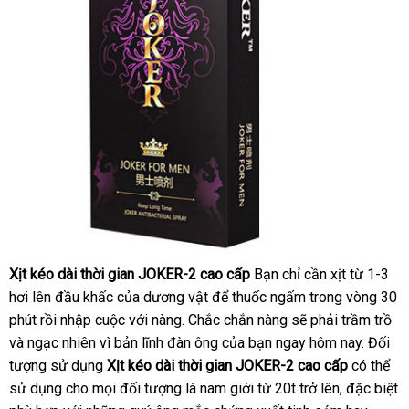
X
ị
t kéo dài thời gian JOKER-2 cao cấp
Bạn chỉ cần xịt từ 1-3
hơi lên đầu khấc
giá
của dương vật
hỗ
để thuốc ngấm trong vòng 30
phút rồi nhập cuộc
rẻ
trung
với nàng
đặt
.
Mỹ
Chắc chắn nàng
trợ
Thái
sẽ phải trầm trồ
và ngạc nhiên vì bản lĩnh đàn ông
tâm
mua
Úc
của bạn ngay hôm nay. Đối
Lan
tượng sử dụng
X
ị
t kéo dài thời gian JOKER-2 cao cấp
có thể
sử dụng cho
siêu
mọi đối tượng là nam giới từ 20t trở lên
sản
,
nhận
đặc biệt