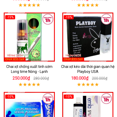
-15%
-10%
Chai xịt chống xuất tinh sớm
Chai xịt kéo dài thời gian quan hệ
Long time Nóng - Lạnh
Playboy USA
250.000₫
180.000₫
280.000₫
200.000₫
-10%
-10%