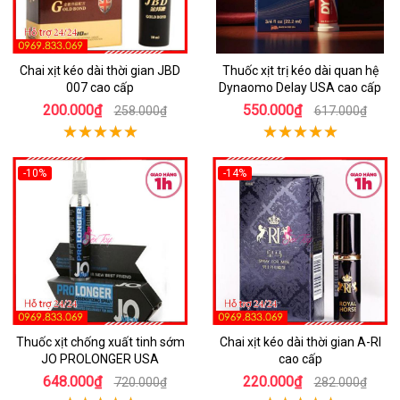
Chai xịt kéo dài thời gian JBD
Thuốc xịt trị kéo dài quan hệ
007 cao cấp
Dynaomo Delay USA cao cấp
200.000₫
550.000₫
258.000₫
617.000₫
-10%
-14%
Thuốc xịt chống xuất tinh sớm
Chai xịt kéo dài thời gian A-RI
JO PROLONGER USA
cao cấp
648.000₫
220.000₫
720.000₫
282.000₫