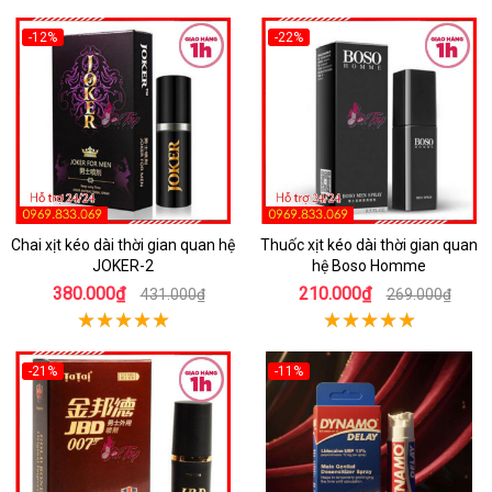
-12%
-22%
Chai xịt kéo dài thời gian quan hệ
Thuốc xịt kéo dài thời gian quan
JOKER-2
hệ Boso Homme
380.000₫
210.000₫
431.000₫
269.000₫
-21%
-11%