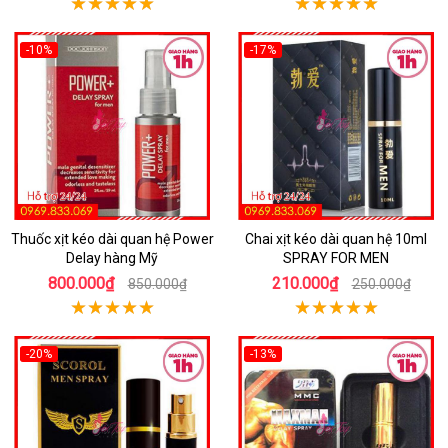
-10%
-17%
Thuốc xịt kéo dài quan hệ Power
Chai xịt kéo dài quan hệ 10ml
Delay hàng Mỹ
SPRAY FOR MEN
800.000₫
210.000₫
850.000₫
250.000₫
-20%
-13%