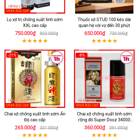
Lọ xịt trị chống xuất tinh sớm
Thuốc xịt STUD 100 kéo dài
XXL cao cấp
quan hệ với vợ đến 30 phút
750.000₫
650.000₫
903.000₫
730.000₫
-21%
-8%
Chai xịt chống xuất tinh sớm Ấn
Chai xịt chống xuất tinh sớm
Độ cao cấp
rồng đỏ Super Dooz 34000
Spray
265.000₫
360.000₫
331.000₫
391.000₫