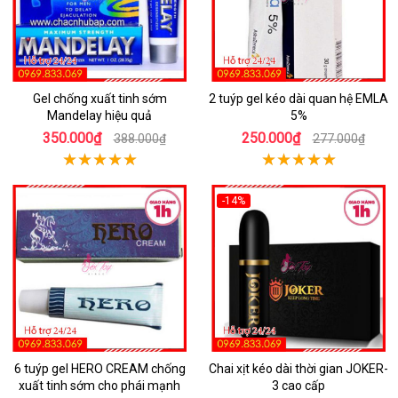
Gel chống xuất tinh sớm
2 tuýp gel kéo dài quan hệ EMLA
Mandelay hiệu quả
5%
350.000₫
250.000₫
388.000₫
277.000₫
-14%
6 tuýp gel HERO CREAM chống
Chai xịt kéo dài thời gian JOKER-
xuất tinh sớm cho phái mạnh
3 cao cấp