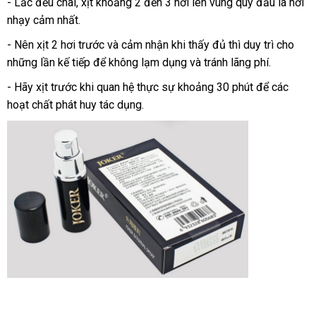
- Lắc đều chai
voucher
, xịt khoảng 2 đến 3 hơi lên vùng quy đầu là nơi
nhạy cảm nhất.
- Nên xịt 2 hơi trước và cảm nhận khi thấy đủ thì duy trì cho
mới
những lần kế tiếp
lớn
để không lạm dụng và tránh lãng phí.
nhất
- Hãy xịt trước khi quan hệ thực sự khoảng 30 phút
nội
để các
hoạt chất phát huy tác dụng.
địa