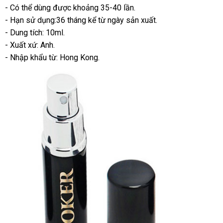
- Có thể dùng
thương
được khoảng 35-40 lần.
- Hạn sử dụng:36 tháng kể từ ngày sản xuất.
hiệu
- Dung tích: 10ml.
- Xuất xứ: Anh.
- Nhập khẩu từ: Hong Kong.