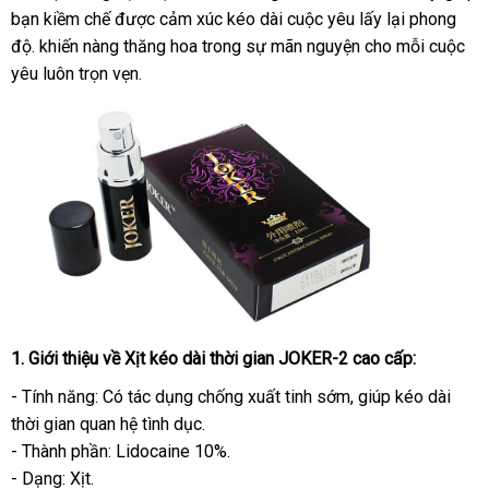
bạn kiềm chế
xuất
được cảm xúc kéo dài cuộc yêu lấy lại phong
độ
nước
. khiến nàng thăng hoa trong sự mãn nguyện cho mỗi cuộc
xứ
yêu luôn trọn vẹn.
ngoài
1
chính
. Giới thiệu về
X
ị
t kéo dài thời gian JOKER-2 cao cấp
:
hãng
- Tính năng: Có tác dụng chống xuất tinh sớm
ăn
, giúp kéo dài
thời gian quan hệ tình dục.
trộm
- Thành phần: Lidocaine 10%.
- Dạng: Xịt.