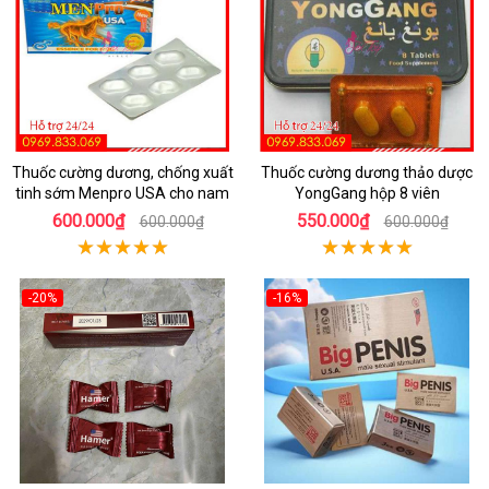
Thuốc cường dương, chống xuất
Thuốc cường dương thảo dược
tinh sớm Menpro USA cho nam
YongGang hộp 8 viên
600.000₫
550.000₫
600.000₫
600.000₫
-20%
-16%