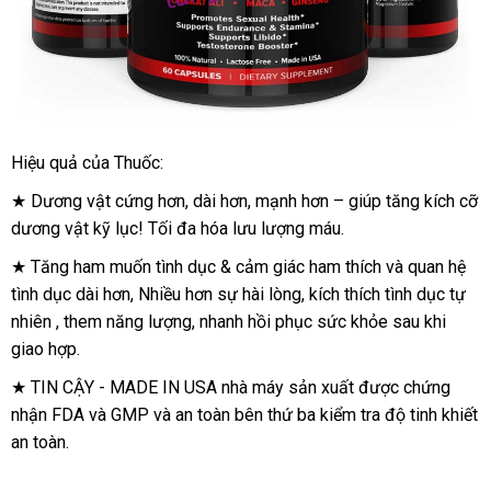
Hiệu quả
thanh
của Thuốc:
lý
★ Dương vật cứng hơn
tại
, dài hơn
phản
, mạnh hơn – giúp tăng kích cỡ
dương vật kỹ lục! Tối đa hóa
nhà
lưu lượng máu
hồi
đặt
.
mua
★ Tăng ham muốn tình dục & cảm giác ham thích và quan hệ
tình dục dài hơn
voucher
, Nhiều hơn sự
hài lòng
giá
, kích thích tình dục tự
nhiên
ăn
, them năng lượng
xách
, nhanh hồi phục sức khỏe sau khi
rẻ
giao hợp
trộm
tận
.
tay
nơi
★ TIN CẬY - MADE IN USA nhà máy sản xuất
thương
được chứng
nhận FDA và GMP và an toàn bên
thứ ba kiểm tra độ tinh khiết
hiệu
an toàn
chính
.
hãng