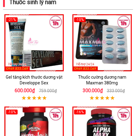
Thuốc sinh lý nam
-21%
-10%
Gel tăng kích thước dương vật
Thuốc cường dương nam
Developpe Sex
Maxman 380mg
600.000₫
300.000₫
759.000₫
333.000₫
-10%
-16%