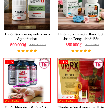
Thuốc tăng cường sinh lý nam
Thuốc cường dương thảo dược
Vigra tốt nhất
Japan Tengsu Nhật Bản
800.000₫
650.000₫
1.052.000₫
773.000₫
-10%
-11%
Thuốc tăng kích cỡ vòng 1 Bio
Thuốc cường dương nam thảo