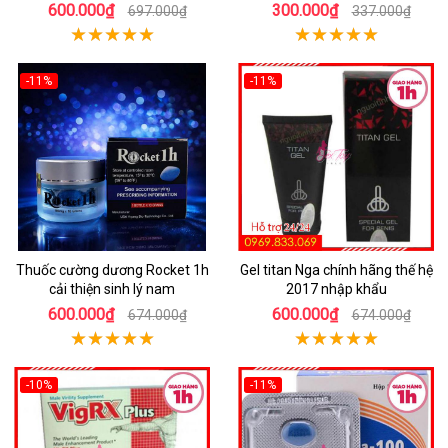
600.000₫
300.000₫
697.000₫
337.000₫
-11%
-11%
Thuốc cường dương Rocket 1h
Gel titan Nga chính hãng thế hệ
cải thiện sinh lý nam
2017 nhập khẩu
600.000₫
600.000₫
674.000₫
674.000₫
-10%
-11%