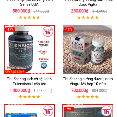
Sense USA
dược VigRx
580.000₫
280.000₫
644.000₫
314.000₫
-19%
-13%
Thuốc tăng kích cỡ cậu nhỏ
Thuốc tăng cường dương nam
Extensions II cấp tốc
Viagra Mỹ hộp 10 viên
1.400.000₫
700.000₫
1.728.000₫
804.000₫
-9%