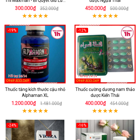
Thì Maxman - Bí Quyết Giữ Lửa
dược Ngựa Thái
Giường Chiếu
300.000₫
450.000₫
352.000₫
500.000₫
-19%
-12%
Thuốc tăng kích thước cậu nhỏ
Thuốc cường dương nam thảo
Alphaman XL
dược Kiến Thái
1.200.000₫
400.000₫
1.481.000₫
454.000₫
-24%
-16%