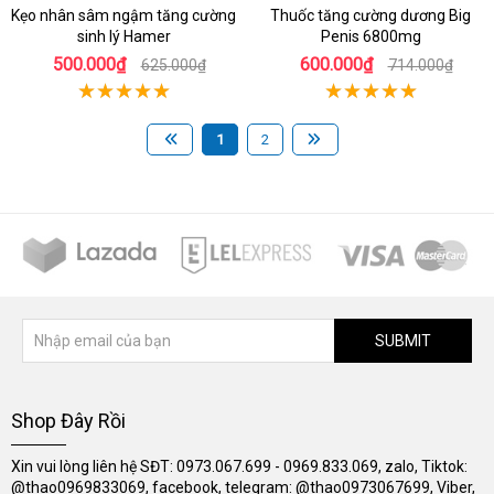
Kẹo nhân sâm ngậm tăng cường
Thuốc tăng cường dương Big
sinh lý Hamer
Penis 6800mg
500.000₫
600.000₫
625.000₫
714.000₫
1
2
SUBMIT
Shop Đây Rồi
Xin vui lòng liên hệ SĐT: 0973.067.699 - 0969.833.069, zalo, Tiktok:
@thao0969833069, facebook, telegram: @thao0973067699, Viber,