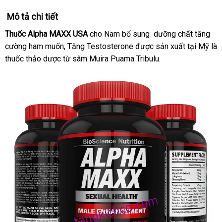
Mô tả chi tiết
Thuốc Alpha MAXX USA
cho Nam bổ sung dưỡng chất tăng
cường ham muốn,
Tăng Testosterone
địa
được sản xuất tại Mỹ là
thuốc thảo dược từ sâm Muira
Puama Tribulu
chỉ
miễn
.
phí