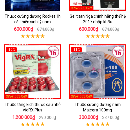
Thuốc cường dương Rocket 1h
Gel titan Nga chính hãng thế hệ
cải thiện sinh lý nam
2017 nhập khẩu
600.000₫
600.000₫
674.000₫
674.000₫
-10%
-11%
Thuốc tăng kích thước cậu nhỏ
Thuốc cường dương nam
VigRX Plus
Majegra 100mg
1.200.000₫
300.000₫
290.000₫
337.000₫