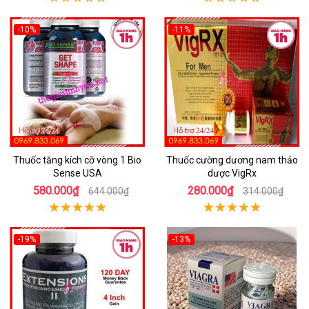
-10%
-11%
Thuốc tăng kích cỡ vòng 1 Bio
Thuốc cường dương nam thảo
Sense USA
dược VigRx
580.000₫
280.000₫
644.000₫
314.000₫
-19%
-13%