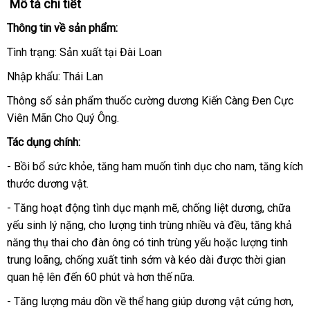
Mô tả chi tiết
Thông tin về sản phẩm:
Tình trạng: Sản xuất tại Đài Loan
Nhập khẩu: Thái Lan
Thông số sản phẩm thuốc cường dương Kiến Càng Đen Cực
Viên Mãn Cho Quý Ông.
Tác dụng chính:
- Bồi bổ sức khỏe
siêu
, tăng ham muốn tình dục cho nam
online
, tăng kích
thước dương vật
đặt
.
thị
mua
- Tăng hoạt động tình dục mạnh mẽ
ở
, chống liệt dương
nơi
, chữa
yếu sinh lý nặng
sử
, cho lượng tinh trùng nhiều và đều
đâu
giá
, tăng khả
bán
năng thụ thai cho đàn ông có tinh trùng yếu
dụng
uy
sản
hoặc lượng tinh
rẻ
trung loãng
đánh
, chống xuất tinh sớm và kéo dài
tín
xuất
đăng
được thời gian
quan hệ lên đến 60 phút và hơn thế nữa.
giá
ký
- Tăng lượng máu dồn về thể hang giúp dương vật cứng hơn
mới
,