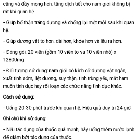
căng và đầy mọng hơn
hướng
, tăng dịch tiết cho nam giới không bị
nhấ
rát khi quan hệ.
dẫn
- Giúp bổ thận tráng dương và chống lại mệt mỏi sau khi quan
hệ
cũ
.
- Giúp dương vật to hơn
bảng
, dài hơn
đã
, khỏe hơn và lâu ra hơn.
giá
qua
- Đóng gói: 20 viên (gồm 10 viên to va 10 viên nhỏ) x
sử
12800mg
dụng
- Đối tượng sử dụng: nam giới có kích cỡ dương vật ngắn
có
,
xuất tinh sớm
sản
, liệt dương
mới
, suy thận
thương
, tinh trùng yếu
phản
, mất ham
nên
muốn tình dục hay rối loạn các chức năng tình dục khác.
xuất
nhất
hiệu
hồi
chọn
Cách sử dụng:
- Uống 20-30 phút trước khi quan hệ
ăn
. Hiệu quả duy trì 24 giờ.
trộm
Ghi chú khi sử dụng:
-
tư
Nếu tác dụng
thương
của thuốc quá mạnh
thống
, hãy uống thêm nước lạnh
b
để giảm bớt tác dụng
vấn
hiệu
tư
của thuốc.
kê