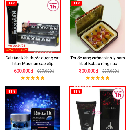
-14%
-11%
Gel tăng kích thước dương vật
Thuốc tăng cường sinh lý nam
Titan Maxman cao cấp
Tibet Babao rồng nâu
600.000₫
300.000₫
697.000₫
337.000₫
-11%
-11%