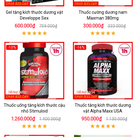
Gel tăng kích thước dương vật
Thuốc cường dương nam
Developpe Sex
Maxman 380mg
600.000₫
300.000₫
759.000₫
333.000₫
-10%
-16%
Thuốc uống tăng kích thước cậu
Thuốc tăng kích thước dương
nhỏ Stimuloid
vật Alpha Maxx USA
1.260.000₫
950.000₫
1.400.000₫
1.130.000₫