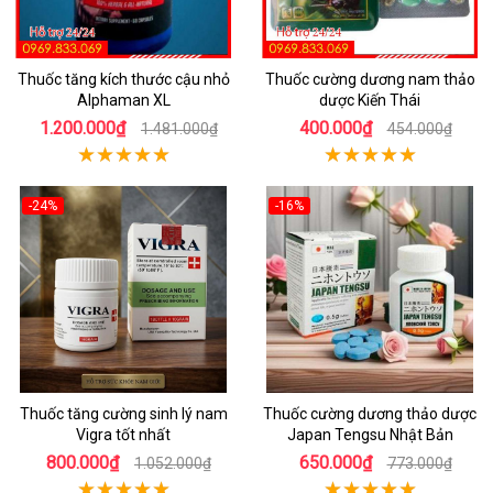
Thuốc tăng kích thước cậu nhỏ
Thuốc cường dương nam thảo
Alphaman XL
dược Kiến Thái
1.200.000₫
400.000₫
1.481.000₫
454.000₫
-24%
-16%
Thuốc tăng cường sinh lý nam
Thuốc cường dương thảo dược
Vigra tốt nhất
Japan Tengsu Nhật Bản
800.000₫
650.000₫
1.052.000₫
773.000₫