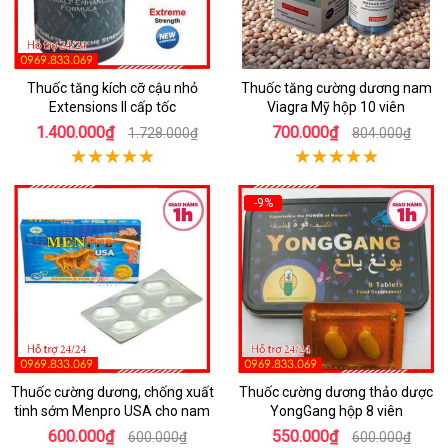
Thuốc tăng kích cỡ cậu nhỏ
Thuốc tăng cường dương nam
Extensions II cấp tốc
Viagra Mỹ hộp 10 viên
1.400.000₫
700.000₫
1.728.000₫
804.000₫
-9%
Thuốc cường dương, chống xuất
Thuốc cường dương thảo dược
tinh sớm Menpro USA cho nam
YongGang hộp 8 viên
600.000₫
550.000₫
600.000₫
600.000₫