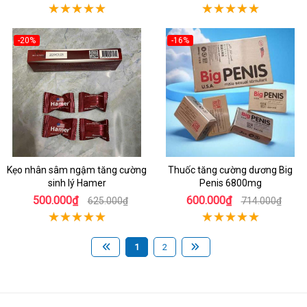
-20%
-16%
Kẹo nhân sâm ngậm tăng cường
Thuốc tăng cường dương Big
sinh lý Hamer
Penis 6800mg
500.000₫
600.000₫
625.000₫
714.000₫
1
2