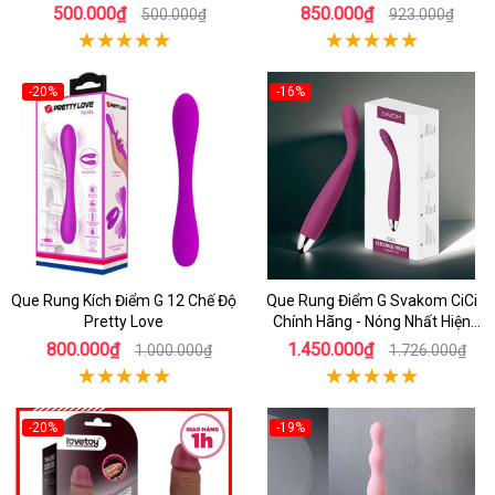
500.000₫
850.000₫
500.000₫
923.000₫
-20%
-16%
Que Rung Kích Điểm G 12 Chế Độ
Que Rung Điểm G Svakom CiCi
Pretty Love
Chính Hãng - Nóng Nhất Hiện
Nay
800.000₫
1.450.000₫
1.000.000₫
1.726.000₫
-20%
-19%