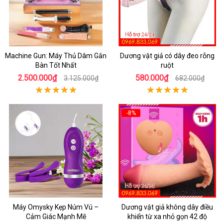
Machine Gun: Máy Thủ Dâm Gắn
Dương vật giả có dây đeo rỗng
Bàn Tốt Nhất
ruột
2.500.000₫
580.000₫
3.125.000₫
682.000₫
-8%
Máy Omysky Kẹp Núm Vú –
Dương vật giả không dây điều
Cảm Giác Mạnh Mẽ
khiển từ xa nhỏ gọn 42 độ