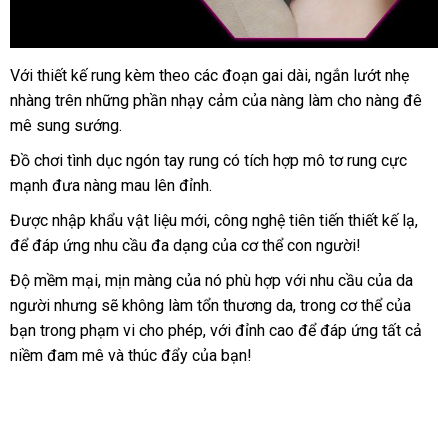
Với thiết kế rung kèm theo các đoạn gai dài
facebook
, ngắn lướt nhẹ
nhàng trên
thống
những phần nhạy cảm
chất
của nàng làm cho nàng đê
mê sung sướng.
kê
lượng
Đồ chơi tình dục ngón tay rung có tích hợp mô tơ rung cực
mạnh đưa nàng mau lên đỉnh.
Được nhập khẩu vật liệu mới
đấu
, công nghệ tiên tiến thiết kế lạ
giá
,
phụ
để đáp ứng nhu cầu đa dạng
giá
quà
của cơ thể con người!
bán
kiện
tặng
Độ mềm mại
tổng
, mịn màng
mua
của nó phù hợp
rẻ
với nhu cầu
hướng
của da
người
to
nhưng
hợp
địa
sẽ không làm tổn thương da
hàng
nhất
Mỹ
, trong cơ thể
dẫn
miễn
của
bạn trong phạm vi cho phép
chỉ
qua
,
khuyến
với đỉnh cao
nơi
để đáp ứng
mua
tất cả
phí
niềm đam mê và thúc đẩy
đấu
của bạn!
app
mãi
bán
sắm
giá