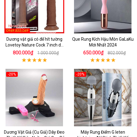
Dương vật giả có đế hít tường
Que Rung Kích Hậu Môn GaLaKu
Lovetoy Nature Cock 7 inch da
Mới Nhất 2024
đen
800.000₫
650.000₫
1.000.000₫
802.000₫
-20%
-20%
Dương Vật Giả (Cu Giả) Dây Đeo
Máy Rung Điểm G leten