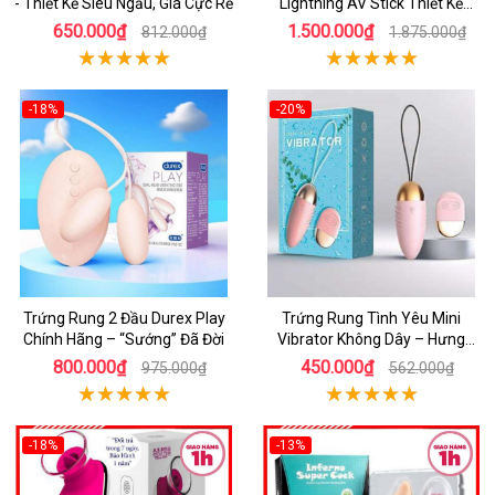
- Thiết Kế Siêu Ngầu, Giá Cực Rẻ
Lightning AV Stick Thiết Kế
Thông Minh
650.000₫
1.500.000₫
812.000₫
1.875.000₫
-18%
-20%
Trứng Rung 2 Đầu Durex Play
Trứng Rung Tình Yêu Mini
Chính Hãng – “Sướng” Đã Đời
Vibrator Không Dây – Hưng
Phấn Mọi Nơi
800.000₫
450.000₫
975.000₫
562.000₫
-18%
-13%