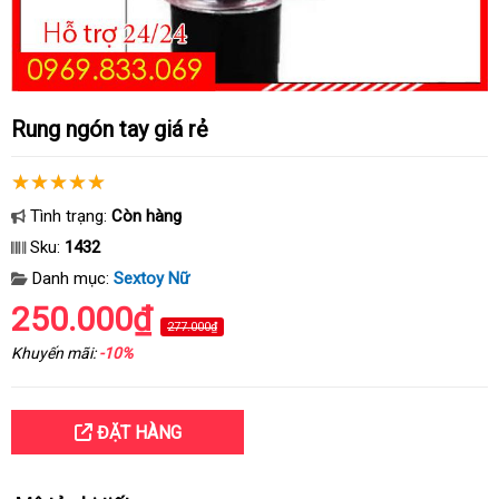
Rung ngón tay giá rẻ
Tình trạng:
Còn hàng
Sku:
1432
Danh mục:
Sextoy Nữ
250.000₫
277.000₫
Khuyến mãi:
-10%
ĐẶT HÀNG