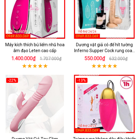
Máy kích thích bú liếm nhũ hoa
Dương vật giả có đế hít tường
âm đạo Leten cao cấp
Inferno Supper Cock rung coay
7 chế độ
1.400.000₫
550.000₫
1.707.000₫
632.000₫
-22%
-13%
Dương Vật Giả Tay Cầm
Trứng rung không dây điều khiển