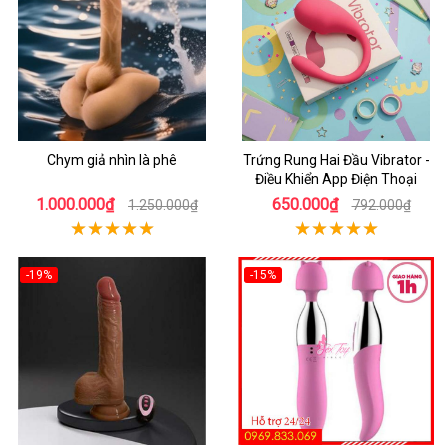
Chym giả nhìn là phê
Trứng Rung Hai Đầu Vibrator -
Điều Khiển App Điện Thoại
1.000.000₫
650.000₫
1.250.000₫
792.000₫
-19%
-15%