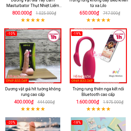
Masturbator Thụt Nhiệt Liếm
từ xa Lilo
Rung
800.000₫
650.000₫
1.025.000₫
747.000₫
-10%
-19%
Dương vật giả hít tường không
Trứng rung thiên nga kết nối
rung cao cấp
Bluetooth cao cấp
400.000₫
1.600.000₫
444.000₫
1.975.000₫
-20%
-18%