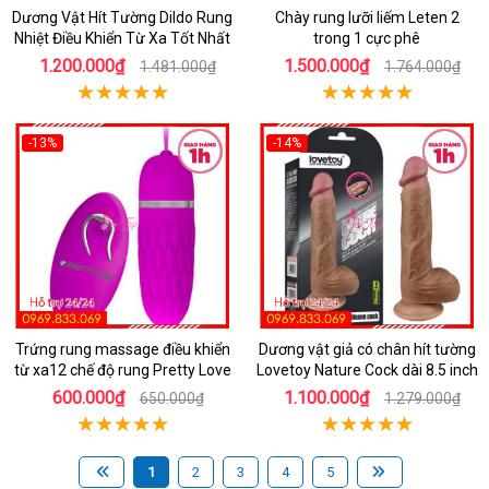
Dương Vật Hít Tường Dildo Rung
Chày rung lưỡi liếm Leten 2
Nhiệt Điều Khiển Từ Xa Tốt Nhất
trong 1 cực phê
1.200.000₫
1.500.000₫
1.481.000₫
1.764.000₫
-13%
-14%
Trứng rung massage điều khiển
Dương vật giả có chân hít tường
từ xa12 chế độ rung Pretty Love
Lovetoy Nature Cock dài 8.5 inch
600.000₫
1.100.000₫
650.000₫
1.279.000₫
1
2
3
4
5