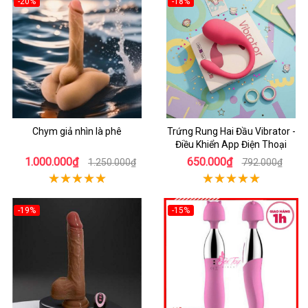
-20%
-18%
Chym giả nhìn là phê
Trứng Rung Hai Đầu Vibrator -
Điều Khiển App Điện Thoại
1.000.000₫
650.000₫
1.250.000₫
792.000₫
-19%
-15%