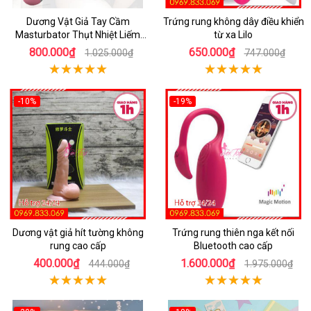
Dương Vật Giả Tay Cầm
Trứng rung không dây điều khiển
Masturbator Thụt Nhiệt Liếm
từ xa Lilo
Rung
800.000₫
650.000₫
1.025.000₫
747.000₫
-10%
-19%
Dương vật giả hít tường không
Trứng rung thiên nga kết nối
rung cao cấp
Bluetooth cao cấp
400.000₫
1.600.000₫
444.000₫
1.975.000₫