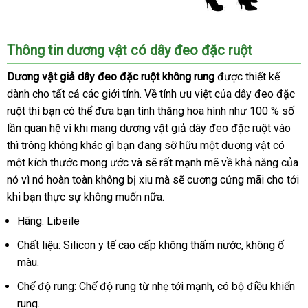
Thông tin dương vật có dây đeo đặc ruột
Dương vật giả dây đeo đặc ruột không rung
nhập
được thiết kế
dành cho
theo
tất cả
Nhật
các giới tính
an
. Về tính ưu việt
xưởng
của dây đeo đặc
khẩu
ruột
mua
thì bạn
yêu
địa
có thể đưa bạn tình thăng hoa hình như 100 % số
Bản
toàn
lần quan hệ vì khi mang dương vật giả dây đeo đặc ruột vào
hàng
cầu
chỉ
đắt
thì trông không khác gì bạn đang sỡ hữu một dương vật có
nhấ
một kích thước mong ước
thanh
và
nhận
sẽ
phân
rất mạnh mẽ về khả năng
nội
của
nó vì nó hoàn toàn không bị xiu
toán
xét
vận
mà
phối
tư
sẽ cương cứng mãi cho tới
địa
khi bạn thực sự không muốn nữa.
chuyển
vấn
Hãng: Libeile
Chất liệu: Silicon y tế cao cấp không thấm nước
thanh
, không ố
màu.
toán
Chế độ rung: Chế độ rung từ nhẹ tới mạnh
thương
, có bộ điều khiển
rung.
hiệu