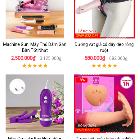
Machine Gun: Máy Thủ Dâm Gắn
Dương vật giả có dây đeo rỗng
Bàn Tốt Nhất
ruột
2.500.000₫
580.000₫
3.125.000₫
682.000₫
-8%
Máy Omysky Kẹp Núm Vú –
Dương vật giả không dây điều