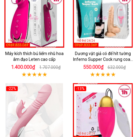
Máy kích thích bú liếm nhũ hoa
Dương vật giả có đế hít tường
âm đạo Leten cao cấp
Inferno Supper Cock rung coay
7 chế độ
1.400.000₫
550.000₫
1.707.000₫
632.000₫
-22%
-13%