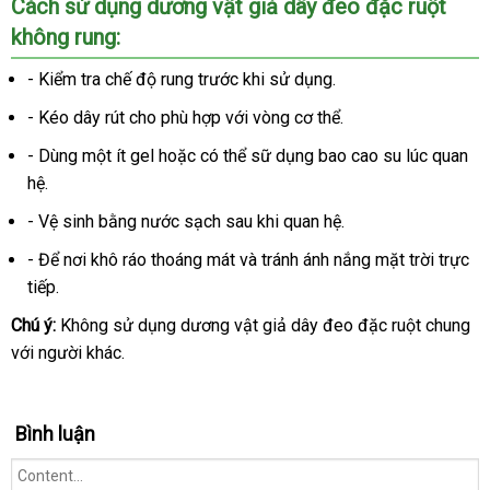
Cách sử dụng dương vật giả dây đeo đặc ruột
không rung:
- Kiểm tra chế độ rung trước khi sử dụng.
- Kéo dây rút cho phù hợp
giá
với vòng cơ thể.
rẻ
- Dùng một ít gel
tổng
hoặc
nhập
có thể sữ dụng bao cao su lúc quan
hệ.
hợp
khẩu
- Vệ sinh bằng nước sạch sau khi quan hệ.
- Để nơi khô ráo thoáng mát
khuyến
và tránh ánh nắng mặt trời trực
tiếp.
mãi
Chú ý:
Không sử dụng dương vật giả dây đeo đặc ruột chung
gi
với người khác.
gi
Bình luận