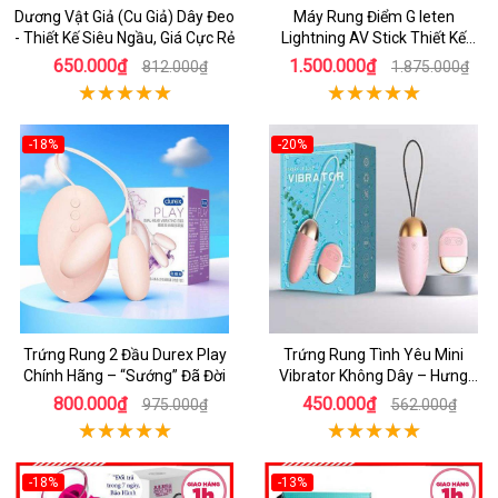
Dương Vật Giả (Cu Giả) Dây Đeo
Máy Rung Điểm G leten
- Thiết Kế Siêu Ngầu, Giá Cực Rẻ
Lightning AV Stick Thiết Kế
Thông Minh
650.000₫
1.500.000₫
812.000₫
1.875.000₫
-18%
-20%
Trứng Rung 2 Đầu Durex Play
Trứng Rung Tình Yêu Mini
Chính Hãng – “Sướng” Đã Đời
Vibrator Không Dây – Hưng
Phấn Mọi Nơi
800.000₫
450.000₫
975.000₫
562.000₫
-18%
-13%