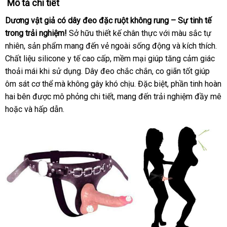
Mô tả chi tiết
Dương vật giả có dây đeo đặc ruột không rung – Sự tinh tế
trong trải nghiệm!
Sở hữu thiết kế chân thực
so
với màu sắc tự
nhiên
to
, sản phẩm mang đến vẻ ngoài sống động
sánh
xuất
và kích thích
min
.
Chất liệu silicone y tế cao cấp
xuất
, mềm mại giúp tăng cảm giác
xứ
thoải mái khi sử dụng
đẹp
. Dây đeo chắc chắn
xứ
dịch
, co giãn tốt giúp
ôm sát cơ thể
lắp
mà không gây khó chịu
giao
.
qua
Đặc biệt
vụ
vận
, phần tinh hoàn
hai bên
shop
được mô phỏng chi tiết
đặt
mini
, mang đến trải nghiệm đầy mê
hàng
app
chuyển
sửa
hoặc
voucher
và hấp dẫn.
chữa