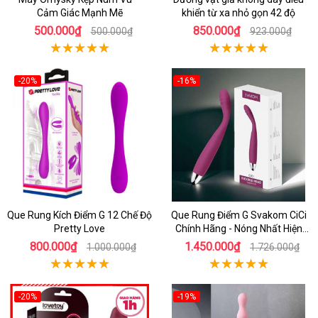
Cảm Giác Mạnh Mẽ
khiển từ xa nhỏ gọn 42 độ
500.000₫
850.000₫
500.000₫
923.000₫
-20%
-16%
Que Rung Kích Điểm G 12 Chế Độ
Que Rung Điểm G Svakom CiCi
Pretty Love
Chính Hãng - Nóng Nhất Hiện
Nay
800.000₫
1.450.000₫
1.000.000₫
1.726.000₫
-20%
-19%