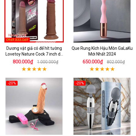
Dương vật giả có đế hít tường
Que Rung Kích Hậu Môn GaLaKu
Lovetoy Nature Cock 7 inch da
Mới Nhất 2024
đen
800.000₫
650.000₫
1.000.000₫
802.000₫
-20%
-20%