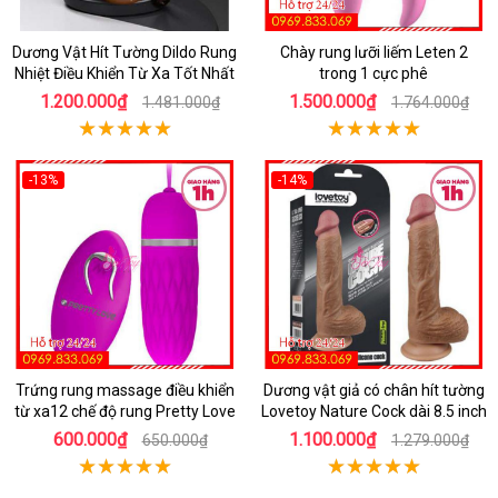
Dương Vật Hít Tường Dildo Rung
Chày rung lưỡi liếm Leten 2
Nhiệt Điều Khiển Từ Xa Tốt Nhất
trong 1 cực phê
1.200.000₫
1.500.000₫
1.481.000₫
1.764.000₫
-13%
-14%
Trứng rung massage điều khiển
Dương vật giả có chân hít tường
từ xa12 chế độ rung Pretty Love
Lovetoy Nature Cock dài 8.5 inch
600.000₫
1.100.000₫
650.000₫
1.279.000₫