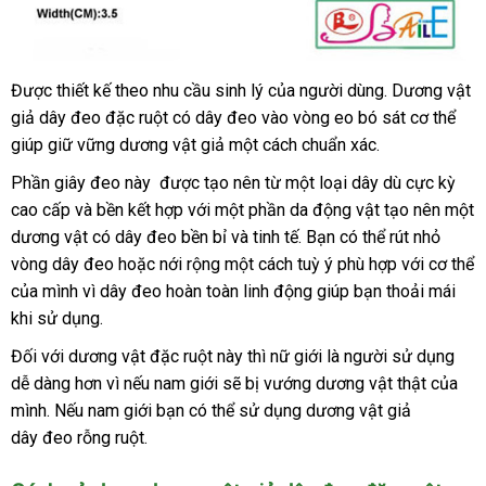
Được thiết kế theo nhu cầu sinh lý
bỏ
của người dùng
thương
. Dương vật
giả dây đeo đặc ruột có dây đeo vào vòng eo bó sát cơ thể
sỉ
hiệu
giúp giữ vững dương vật giả một cách chuẩn xác.
Phần giây đeo này
đăng
được tạo nên từ một loại dây
nội
dù cực kỳ
cao cấp
hướng
và bền kết hợp
ký
amazon
với một phần da động vật tạo nên một
địa
dương vật có dây đeo bền bỉ
dẫn
facebook
và tinh tế
thanh
. Bạn
sửa
có thể rút nhỏ
vòng dây đeo
ở
hoặc nới rộng một cách tuỳ ý phù hợp
toán
chữa
tổng
với cơ thể
xuất
của mình vì dây đeo hoàn toàn linh động giúp bạn thoải mái
đâu
hợp
khẩu
khi sử dụng.
tốt
Đối
mini
với dương vật đặc ruột này
ăn
thì nữ giới là người sử dụng
dễ dàng hơn vì
Trung
nếu nam giới
sản
sẽ bị vướng dương vật thật
trộm
đắt
của
mình
thông
.
thanh
Nếu nam giới bạn
Quốc
Nhật
có thể sử dụng dương vật giả
xuất
nhất
dây đeo rỗng ruột.
minh
lý
Bản