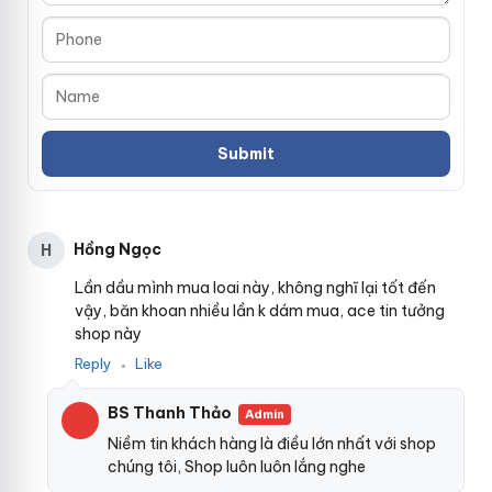
sẽ dễ dàng cảm nhận
đẹp
được
Hàn Quốc
những khoái
cảm từ anh chàng Dương vật giả cầm tay 2 đầu mang
lại.
Hồng Ngọc
H
Lần dầu mình mua loai này, không nghĩ lại tốt đến
vậy, băn khoan nhiều lần k dám mua, ace tin tưởng
shop này
Reply
Like
●
BS Thanh Thảo
Admin
Niềm tin khách hàng là điều lớn nhất với shop
chúng tôi, Shop luôn luôn lắng nghe