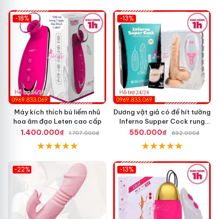
-18%
-13%
Máy kích thích bú liếm nhũ
Dương vật giả có đế hít tường
hoa âm đạo Leten cao cấp
Inferno Supper Cock rung
coay 7 chế độ
1.400.000₫
550.000₫
1.707.000₫
632.000₫
-22%
-13%