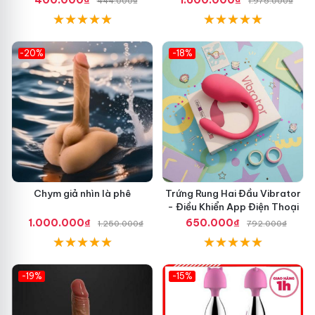
400.000₫
1.600.000₫
444.000₫
1.975.000₫
-20%
-18%
Chym giả nhìn là phê
Trứng Rung Hai Đầu Vibrator
- Điều Khiển App Điện Thoại
1.000.000₫
650.000₫
1.250.000₫
792.000₫
-19%
-15%