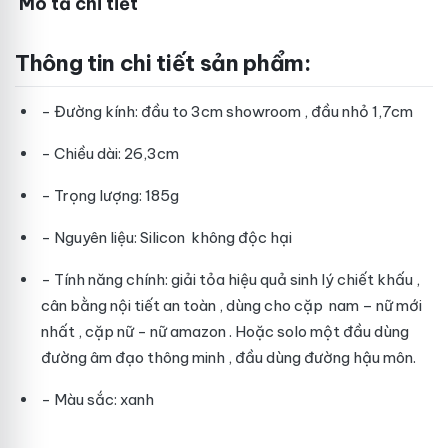
Mô tả chi tiết
Thông tin chi tiết sản phẩm:
- Đường kính: đầu to 3cm
showroom
, đầu nhỏ 1,7cm
- Chiều dài: 26,3cm
- Trọng lượng: 185g
- Nguyên liệu: Silicon không độc hại
- Tính năng chính: giải tỏa hiệu quả sinh lý
chiết khấu
,
cân bằng nội tiết
an toàn
, dùng cho cặp nam – nữ
mới
nhất
, cặp nữ - nữ
amazon
. Hoặc solo một đầu dùng
đường âm đạo
thông minh
, đầu dùng đường hậu môn.
- Màu sắc: xanh