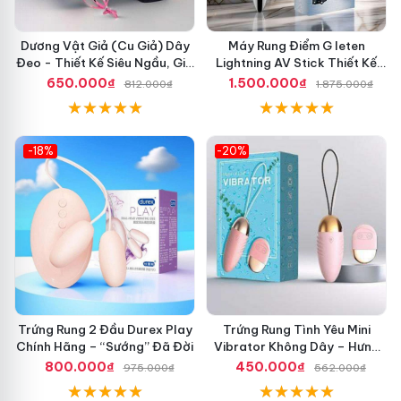
Dương Vật Giả (Cu Giả) Dây
Máy Rung Điểm G leten
Đeo - Thiết Kế Siêu Ngầu, Giá
Lightning AV Stick Thiết Kế
Cực Rẻ
Thông Minh
650.000₫
1.500.000₫
812.000₫
1.875.000₫
-18%
-20%
Trứng Rung 2 Đầu Durex Play
Trứng Rung Tình Yêu Mini
Chính Hãng – “Sướng” Đã Đời
Vibrator Không Dây – Hưng
Phấn Mọi Nơi
800.000₫
450.000₫
975.000₫
562.000₫