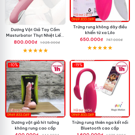
Trứng rung không dây điều
Dương Vật Giả Tay Cầm
khiển từ xa Lilo
Masturbator Thụt Nhiệt Liếm
650.000₫
747.000₫
Rung
800.000₫
1.025.000₫
-10%
-19%
Dương vật giả hít tường
Trứng rung thiên nga kết nối
không rung cao cấp
Bluetooth cao cấp