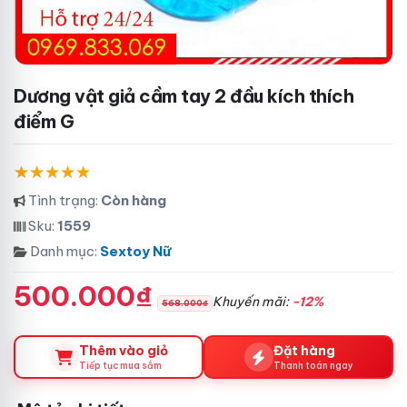
Dương vật giả cầm tay 2 đầu kích thích
điểm G
Tình trạng:
Còn hàng
Sku:
1559
Danh mục:
Sextoy Nữ
500.000₫
Khuyến mãi:
-12%
568.000₫
Thêm vào giỏ
Đặt hàng
Tiếp tục mua sắm
Thanh toán ngay