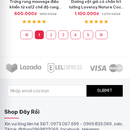
Trứng rung massage điều
Dương vật giả có chân hít
khiển từ xa12 chế độ rung
tường Lovetoy Nature Cock
Pretty Love
dài 8.5 inch
600.000₫
1.100.000₫
650.000₫
1.279.000₫
1
2
3
4
5
SUBMIT
Shop Đây Rồi
Xin vui lòng liên hệ SĐT: 0973.067.699 - 0969.833.069, zalo,
Tiktok: @thao0969833069, facebook, telegram: