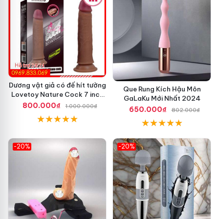
sẽ sản phẩm bằng cồn y tế
Hàn Quốc
hoặc nước muối
pha loãng
.
- Sản phẩm mềm mại
cửa hàng
nhưng khi sử dụng
mới
nhất
thì bạn nên thêm chút gel bôi trơn
Nhật Bản
để
thực hiện
đấu giá
được dễ dàng hơn.
Dương vật giả có đế hít tường
Que Rung Kích Hậu Môn
Lovetoy Nature Cock 7 inch
GaLaKu Mới Nhất 2024
da đen
800.000₫
1.000.000₫
650.000₫
802.000₫
-20%
-20%