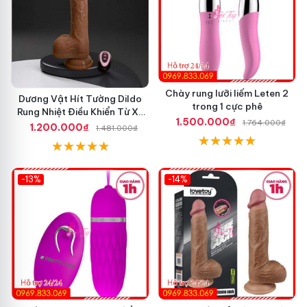
Chày rung lưỡi liếm Leten 2
Dương Vật Hít Tường Dildo
trong 1 cực phê
Rung Nhiệt Điều Khiển Từ Xa
1.500.000₫
1.764.000₫
Tốt Nhất
1.200.000₫
1.481.000₫
-13%
-14%