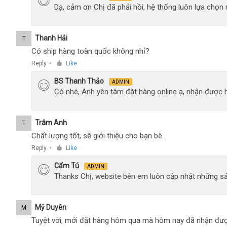
Dạ, cảm ơn Chị đã phải hồi, hệ thống luôn lựa chọ
Thanh Hải
T
Có ship hàng toàn quốc không nhỉ?
Reply
Like
●
BS Thanh Thảo
ADMIN
Có nhé, Anh yên tâm đặt hàng online ạ, nhận được h
Trâm Anh
T
Chất lượng tốt, sẽ giới thiệu cho bạn bè.
Reply
Like
●
Cẩm Tú
ADMIN
Thanks Chị, website bên em luôn cập nhật những sả
Mỹ Duyên
M
Tuyệt vời, mới đặt hàng hôm qua mà hôm nay đã nhận đượ