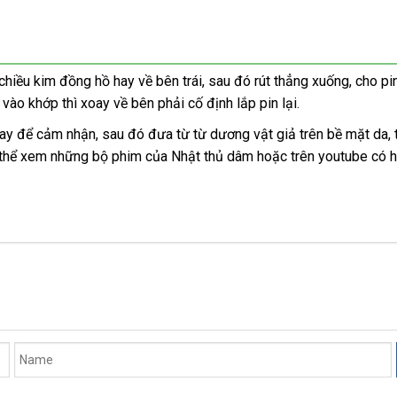
mu
chiều kim đồng hồ hay về bên trái
tiki
,
nổi
sau đó rút thẳng xuống
Úc
, cho p
t vào khớp
cửa
thì xoay về bên phải cố định lắp pin lại.
tiếng
hàng
tay
khách
để cảm nhận
theo
,
mua
sau đó đưa từ từ dương vật giả trên bề mặt da
f
,
ập
 thể xem
hàng
vận
những bộ phim
yêu
sắm
mua
của Nhật thủ dâm
phụ
hoặc trên youtube có
ẩu
chuyển
cầu
sắm
kiện