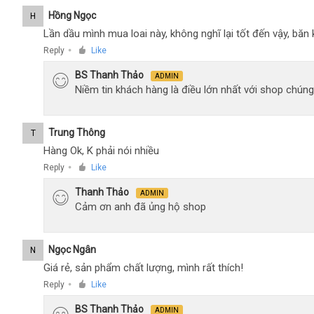
Hồng Ngọc
H
Lần dầu mình mua loai này, không nghĩ lại tốt đến vậy, bă
Reply
Like
●
BS Thanh Thảo
ADMIN
Niềm tin khách hàng là điều lớn nhất với shop chúng
Trung Thông
T
Hàng Ok, K phải nói nhiều
Reply
Like
●
Thanh Thảo
ADMIN
Cảm ơn anh đã ủng hộ shop
Ngọc Ngân
N
Giá rẻ, sản phẩm chất lượng, mình rất thích!
Reply
Like
●
BS Thanh Thảo
ADMIN