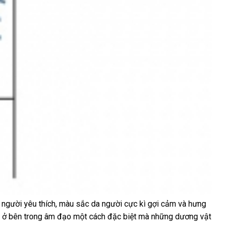
 người yêu thích
nhập
, màu sắc da người cực kì gợi cảm
giá
và hưng
hi ở bên trong âm đạo một cách
khẩu
có
đặc biệt
địa
mà
miễn
những dương vật
bán