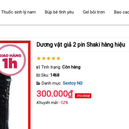
Thuốc sinh lý nam
Búp bê tình yêu
Gel bôi trơn
Bao ca
Dương vật giả 2 pin Shaki hàng hiệu
Tình trạng:
Còn hàng
Sku:
1468
Danh mục:
Sextoy Nữ
300.000₫
340.000₫
Khuyến mãi:
-12%