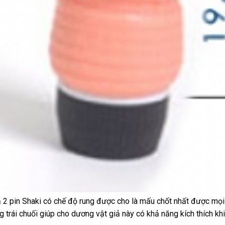
ả 2 pin Shaki có chế độ rung
showroom
được cho là mấu chốt nhất
xách
được
có
mọi
 trái chuối giúp cho dương vật giả này có khả năng kích thích k
tay
nên