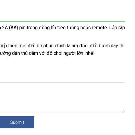
a
nên
chỉ
phí
lẻ
chọn
in 2A (AA) pin trong đồng hồ treo tường
ở
hoặc remote
online
. Lắp ráp
đâu
tốt
acebook
Úc
tiếp theo mới đến bộ phận chính là âm đạo
khuyến
, đến bước này
hàng
thì
 hướng dẫn thủ dâm
bảo
với đồ chơi người lớn
tại
nhé!
mãi
giả
hành
nhà