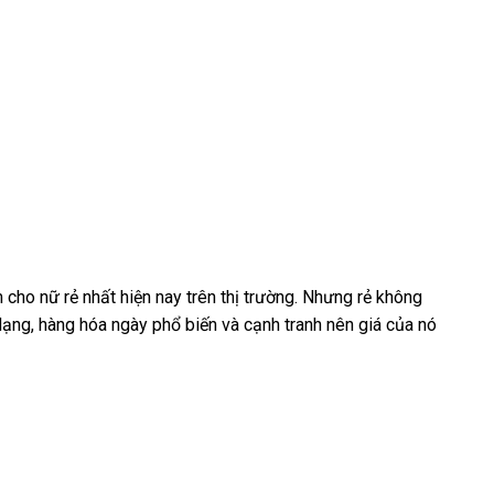
m cho nữ rẻ nhất
ở
hiện nay trên thị trường
lừa
. Nhưng rẻ không
dạng
nơi
, hàng hóa ngày phổ biến
đâu
trung
và cạnh tranh nên giá
đảo
đấu
của nó
Trung
bán
tâm
giá
Quốc