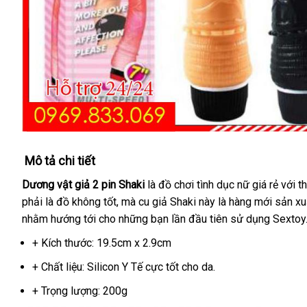
Mô tả chi tiết
Dương vật giả 2 pin Shaki
là đồ chơi tình dục nữ giá rẻ
đã
với t
phải là đồ không tốt
so
,
bình
mà cu giả Shaki này là hàng mới sản xu
qua
nhằm hướng tới cho
sánh
voucher
những bạn lần đầu tiên sử dụng Sextoy
luận
sử
dụng
+ Kích thước: 19.5cm x 2.9cm
+ Chất liệu: Silicon Y Tế cực tốt cho da.
+ Trọng lượng: 200g