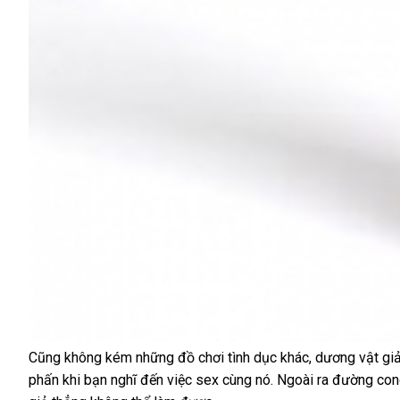
Cũng không kém
hỗ
những đồ chơi tình dục khác, dương vật gi
phấn khi bạn nghĩ đến việc sex cùng nó
trợ
nổi
.
voucher
Ngoài ra đường cong