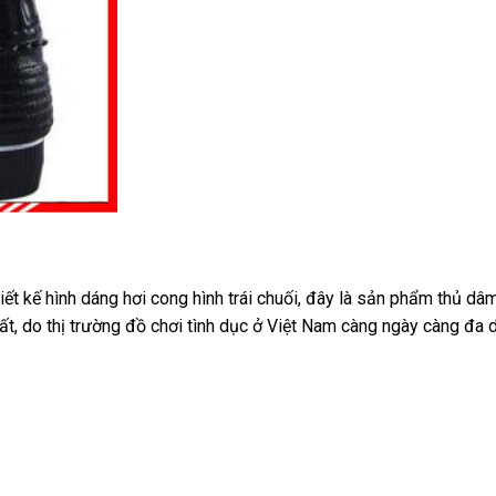
hiết kế hình dáng hơi cong hình trái chuối
thương
, đây là sản phẩm thủ dâ
ất
cung
, do thị trường đồ chơi tình dục ở Việt Nam càng ngày càng đa 
hiệu
.
cấp