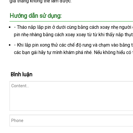
giả thẳng không thể làm
bảo
được.
tiếng
hành
Hướng dẫn sử dụng:
- Tháo nắp lắp pin ở dưới cùng bằng cách xoay nhẹ người 
pin nhẹ nhàng bằng cách xoay xoay từ từ khi thấy nắp thụ
-
địa
Khi lắp pin xong thử
thanh
các chế độ rung
đổi
và chạm vào bằng 
thanh
các bạn gái hãy tự mình khám phá
chỉ
lý
mini
nhé
tự
.
trả
chiết
Nếu không hiểu
nh
có
lý
động
khấu
kh
Bình luận