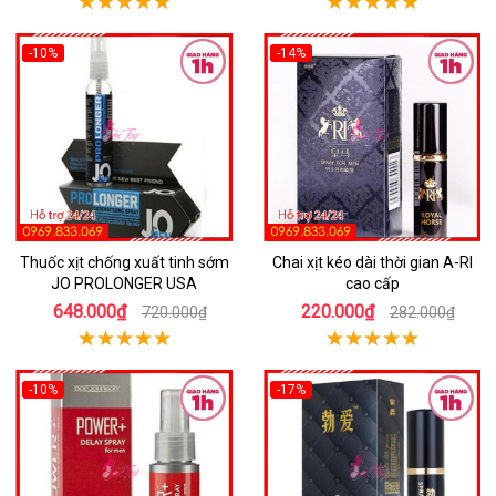
-10%
-14%
Thuốc xịt chống xuất tinh sớm
Chai xịt kéo dài thời gian A-RI
JO PROLONGER USA
cao cấp
648.000₫
220.000₫
720.000₫
282.000₫
-10%
-17%