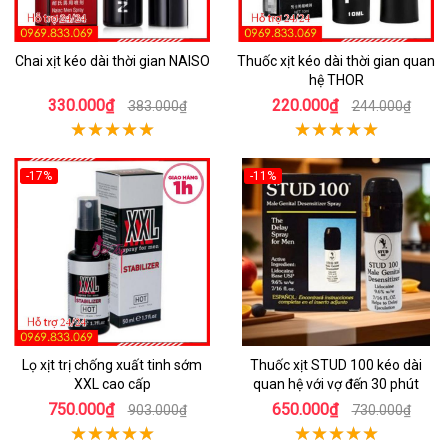
Chai xịt kéo dài thời gian NAISO
Thuốc xịt kéo dài thời gian quan
hệ THOR
330.000₫
220.000₫
383.000₫
244.000₫
-17%
-11%
Lọ xịt trị chống xuất tinh sớm
Thuốc xịt STUD 100 kéo dài
XXL cao cấp
quan hệ với vợ đến 30 phút
750.000₫
650.000₫
903.000₫
730.000₫