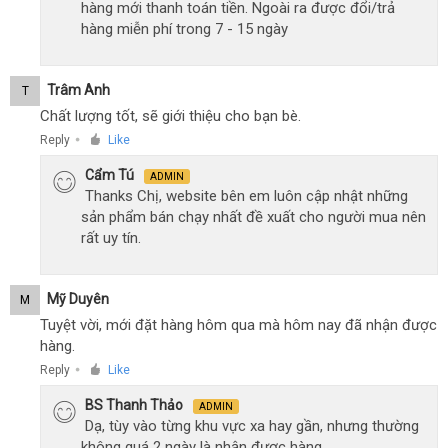
hàng mới thanh toán tiền. Ngoài ra được đổi/trả
hàng miễn phí trong 7 - 15 ngày
Trâm Anh
T
Chất lượng tốt, sẽ giới thiệu cho bạn bè.
Reply
Like
●
Cẩm Tú
ADMIN
Thanks Chị, website bên em luôn cập nhật những
sản phẩm bán chạy nhất đề xuất cho người mua nên
rất uy tín.
Mỹ Duyên
M
Tuyệt vời, mới đặt hàng hôm qua mà hôm nay đã nhận được
hàng.
Reply
Like
●
BS Thanh Thảo
ADMIN
Dạ, tùy vào từng khu vực xa hay gần, nhưng thường
không quá 2 ngày là nhận được hàng