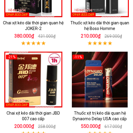
Chai xịt kéo dài thời gian quan hệ
Thuốc xịt kéo dài thời gian quan
JOKER-2
hệ Boso Homme
380.000₫
210.000₫
431.000₫
269.000₫
-21%
-11%
Chai xịt kéo dài thời gian JBD
Thuốc xịt trị kéo dài quan hệ
007 cao cấp
Dynaomo Delay USA cao cấp
200.000₫
550.000₫
258.000₫
617.000₫