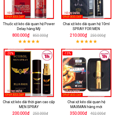
Thuốc xịt kéo dài quan hệ Power
Chai xịt kéo dài quan hệ 10ml
Delay hàng Mỹ
SPRAY FOR MEN
800.000₫
210.000₫
850.000₫
250.000₫
-20%
-13%
Chai xịt kéo dài thời gian cao cấp
Chai xịt kéo dài quan hệ
MEN SPRAY
MAXMAN hàng mới
200.000₫
350.000₫
250.000₫
402.000₫