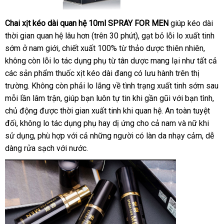
Chai xịt kéo dài quan hệ 10ml SPRAY FOR MEN
giúp kéo dài
thời gian quan hệ lâu hơn (trên 30 phút)
Mỹ
, gạt bỏ lỗi lo xuất tinh
sớm ở nam giới
đặt
, chiết xuất 100% từ thảo dược thiên nhiên
hướn
,
không còn lỗi lo tác dụng phụ từ tân dược mang lại như
hàng
tự
tất cả
dẫn
các sản phẩm thuốc xịt kéo dài đang có lưu hành trên thị
động
trường
có
. Không còn phải lo lắng về tình trạng xuất tinh sớm sau
mỗi lần lâm trận
nên
hàng
, giúp bạn luôn tự tin khi gần gũi
báo
với bạn tình
th
,
chủ động
mua
chiết
được thời gian xuất tinh khi quan hệ
Hiệu
ở
. An toàn
giá
tham
tuyệt
mi
đối
siêu
, không lo tác dụng phụ hay dị ứng cho cả nam và nữ khi
khấu
đâu
khảo
sử dụng
thị
đấu
, phù hợp
khuyến
với cả
tiki
những người có làn da nhạy cảm
uy
sửa
, dễ
dàng rửa sạch
giá
thảo
với nước.
mãi
tín
chữa
luận