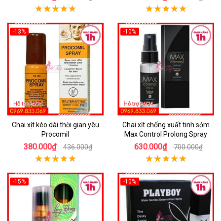
-13%
-10%
Chai xịt kéo dài thời gian yêu
Chai xịt chống xuất tinh sớm
Procomil
Max Control Prolong Spray
380.000₫
630.000₫
436.000₫
700.000₫
-15%
-10%