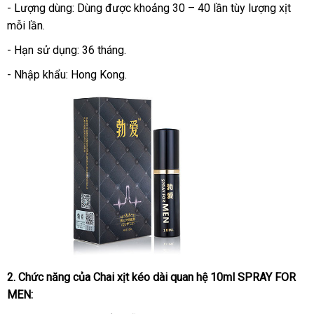
- Lượng dùng: Dùng
ở
được khoảng 30 – 40 lần tùy lượng xịt
mỗi lần.
đâu
- Hạn sử dụng: 36 tháng.
- Nhập khẩu: Hong Kong.
2
chợ
. Chức năng
lấy
của
Chai xịt kéo dài quan hệ 10ml SPRAY FOR
MEN:
hàng