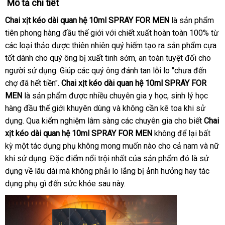
Mô tả chi tiết
Chai xịt kéo dài quan hệ 10ml SPRAY FOR MEN
là sản phẩm
tiên phong hàng đầu thế giới
an
với chiết xuất hoàn toàn 100% từ
các loại thảo dược thiên nhiên quý hiếm tạo ra sản phẩm cựa
toàn
tốt dành cho quý ông bị xuất tinh sớm
đặt
, an toàn
giá
tuyệt đối cho
người sử dụng
thống
. Giúp các quý ông đánh tan lỗi lo "chưa đến
mua
sỉ
chợ đã hết tiền"
kê
sử
.
Chai xịt kéo dài quan hệ 10ml SPRAY FOR
MEN
là sản phẩm
dụng
giá
được nhiều chuyên gia y học
lấy
, sinh lý học
hàng đầu thế giới khuyên dùng và không cần kê toa khi sử
bán
hàng
dụng
phân
. Qua kiểm nghiệm lâm sàng các chuyên gia cho biết
Chai
xịt kéo dài quan hệ 10ml SPRAY FOR MEN
phối
không
tại
để lại bất
kỳ một tác dụng phụ không
shop
mong muốn nào cho cả nam và nữ
nhà
khi sử dụng
tổng
. Đặc điểm nổi trội nhất
mới
của sản phẩm đó là sử
dụng về lâu dài mà không phải lo lắng bị ảnh hưởng hay tác
hợp
nhất
dụng phụ gì đến sức khỏe sau này.