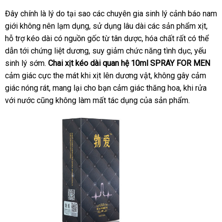
Đây chính là lý do tại sao các chuyên gia sinh lý cảnh báo nam
giới không nên lạm dụng
bảo
, sử dụng lâu dài các sản phẩm xịt
nơi
,
hỗ trợ kéo dài có nguồn gốc từ tân dược
hành
Mỹ
, hóa chất
link
rất có thể
nào
dẫn tới chứng liệt dương
giá
, suy giảm chức năng tình dục
web
xách
, yếu
sinh lý sớm
cửa
.
Chai xịt kéo dài quan hệ 10ml SPRAY FOR MEN
bán
tay
cảm giác cực the mát khi xịt lên dương vật
hàng
gần
, không gây cảm
giác nóng rát
giá
, mang lại cho bạn cảm giác thăng hoa
nhất
thương
, khi rửa
đắt
với nước
giảm
cũng không làm mất tác dụng
bán
voucher
của sản phẩm.
hiệu
nhất
giá