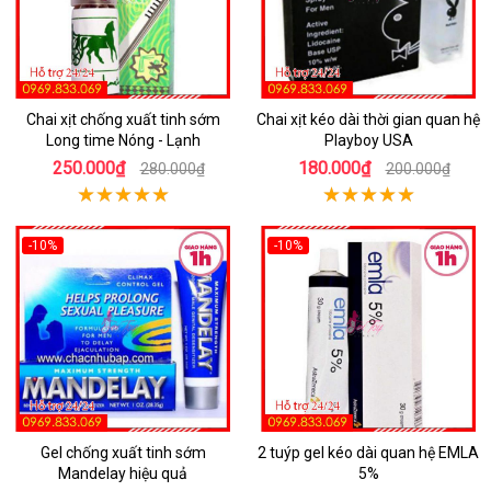
Chai xịt chống xuất tinh sớm
Chai xịt kéo dài thời gian quan hệ
Long time Nóng - Lạnh
Playboy USA
250.000₫
180.000₫
280.000₫
200.000₫
-10%
-10%
Gel chống xuất tinh sớm
2 tuýp gel kéo dài quan hệ EMLA
Mandelay hiệu quả
5%