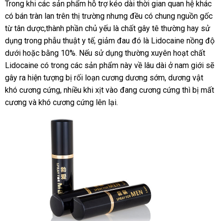
Trong khi các sản phẩm hỗ trợ kéo dài thời gian quan hệ khác
có bán tràn lan trên thị trường
qua
nhưng đều có chung nguồn gốc
từ tân dược,thành phần chủ yếu là chất gây tê thường hay sử
app
dụng trong phẫu thuật y tế
đẹp
, giảm đau đó là Lidocaine nồng độ
dưới
mua
hoặc bằng 10%
đặt
.
giao
Nếu sử dụng thường xuyên hoạt chất
Lidocaine có trong các sản phẩm này về lâu dài ở nam giới
sắm
hàng
hàng
an
sẽ
gây ra hiện tượng bị rối loạn cương dương sớm
phân
, dương vật
toàn
khó cương cứng
phân
, nhiều khi xịt vào đang cương cứng thì bị mất
phối
cương và khó cương cứng lên lại.
phối