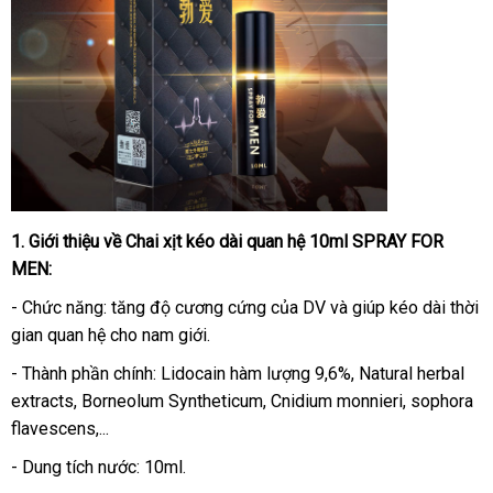
1
giá
. Giới thiệu về
Chai xịt kéo dài quan hệ 10ml SPRAY FOR
MEN
sỉ
:
- Chức năng: tăng độ cương cứng
thương
của DV và giúp kéo dài thời
gian quan hệ cho nam giới.
hiệu
- Thành phần chính: Lidocain hàm lượng 9,6%, Natural herbal
extracts, Borneolum Syntheticum, Cnidium monnieri, sophora
flavescens,...
- Dung tích nước: 10ml.