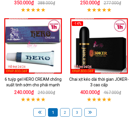
350.000₫
250.000₫
388.000₫
277.000₫
-14%
6 tuýp gel HERO CREAM chống
Chai xịt kéo dài thời gian JOKER-
xuất tinh sớm cho phái mạnh
3 cao cấp
240.000₫
400.000₫
240.000₫
467.000₫
1
2
3