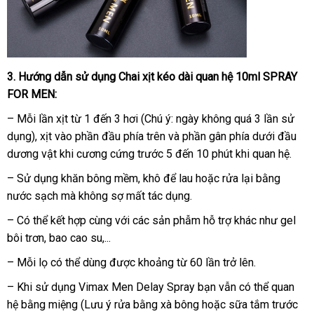
3
nơi
. Hướng dẫn sử dụng
Chai xịt kéo dài quan hệ 10ml SPRAY
FOR MEN
bán
:
– Mỗi lần xịt từ 1 đến 3 hơi (Chú ý: ngày không quá 3 lần sử
dụng)
đại
, xịt vào phần đầu phía trên và phần gân phía dưới đầu
dương vật khi cương cứng trước 5 đến 10 phút khi quan hệ.
lý
– Sử dụng khăn bông mềm
tư
, khô
quà
để lau
tổng
hoặc rửa lại bằng
nước sạch mà không sợ mất tác dụng.
vấn
tặng
hợp
– Có thể kết hợp cùng
nhập
với các sản phẫm hỗ trợ khác như gel
bôi trơn
xách
, bao cao su,...
hàng
tay
– Mỗi lọ có thể dùng
mới
được khoảng từ 60 lần trở lên.
nhất
–
hàng
Khi sử dụng Vimax Men Delay Spray bạn
khách
vẫn có thể quan
hệ bằng miệng (Lưu ý rửa bằng xà bông
giả
dịch
hoặc sữa tắm trước
hàng