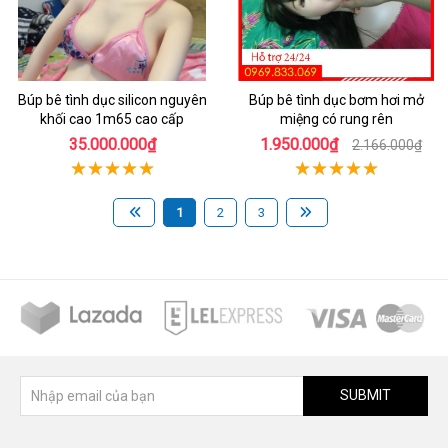
Búp bê tình dục silicon nguyên
Búp bê tình dục bơm hơi mở
khối cao 1m65 cao cấp
miệng có rung rên
35.000.000₫
1.950.000₫
2.166.000₫
1
2
3
SUBMIT