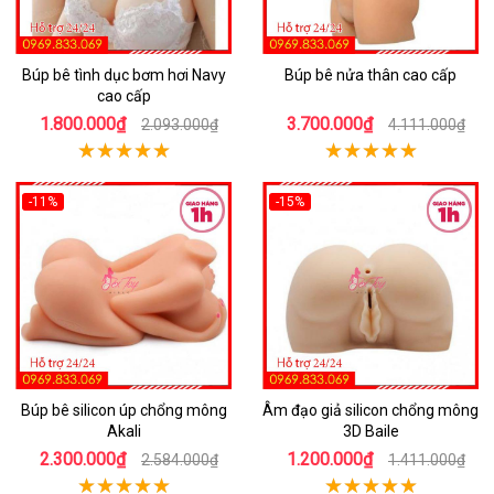
Búp bê tình dục bơm hơi Navy
Búp bê nửa thân cao cấp
cao cấp
1.800.000₫
3.700.000₫
2.093.000₫
4.111.000₫
-11%
-15%
Búp bê silicon úp chổng mông
Âm đạo giả silicon chổng mông
Akali
3D Baile
2.300.000₫
1.200.000₫
2.584.000₫
1.411.000₫