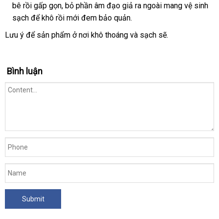
bê rồi gấp gọn
giá
, bỏ phần âm đạo giả ra ngoài mang vệ sinh
sạch
online
để khô rồi mới đem bảo quản.
rẻ
Lưu ý
nơi
để sản phẩm ở nơi khô thoáng
có
và sạch
theo
sẽ.
bán
nên
yêu
chọn
cầu
Bình luận