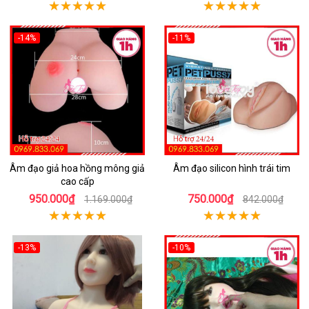
-14%
-11%
Âm đạo giả hoa hồng mông giả
Âm đạo silicon hình trái tim
cao cấp
950.000₫
750.000₫
1.169.000₫
842.000₫
-13%
-10%