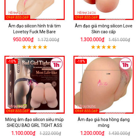
Âm đạo silicon hình trái tim
Âm đạo giả mông silicon Love
Lovetoy Fuck Me Bare
Skin cao cấp
950.000₫
1.300.000₫
1.172.000₫
1.451.000₫
-10%
-18%
Mông âm đạo silicon siêu múp
Âm đạo giả hoa hồng dạng
SHEQU BAD GIRL TIGHT ASS
mông
1.100.000₫
1.200.000₫
1.222.000₫
1.430.000₫