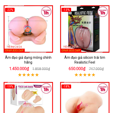
-22%
-13%
Âm đạo giả dạng mông chính
Âm đạo giả silicon trái tim
hãng
Realistic Feel
1.450.000₫
650.000₫
1.858.000₫
747.000₫
-19%
-18%