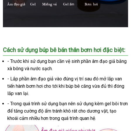
Cách sử dụng búp bê bán thân bơm hơi
đại
đặc biệt:
lý
- Trước khi sử dụng bạn cần vệ sinh phần âm đạo giả bằng
xà bông và nước sạch.
- Lắp phần âm đạo giả vào đúng vị trí
hướng
sau đó mở lắp van
tiến hành bơm hơi cho tới khi búp bê căng vừa đủ
dẫn
trung
thì đóng
lắp van lại.
tâm
- Trong
tiki
quá trình sử dụng bạn nên sử dụng kèm gel bôi trơn
dịch
để tăng cường độ ẩm tránh khô rát cho dương vật
dịch
, tạo
vụ
khoái cảm nhiều hơn trong
ở
quá trình quan hệ.
vụ
đâu