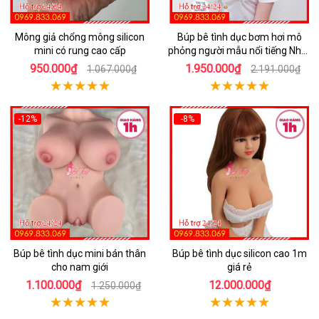
Mông giả chổng mông silicon
Búp bê tình dục bơm hơi mô
mini có rung cao cấp
phỏng người mẫu nổi tiếng Nhật
Bản
950.000₫
1.950.000₫
1.067.000₫
2.191.000₫
-12%
-8%
Búp bê tình dục mini bán thân
Búp bê tình dục silicon cao 1m
cho nam giới
giá rẻ
1.100.000₫
12.000.000₫
1.250.000₫