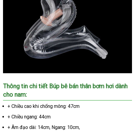
Thông tin chi tiết Búp bê bán thân bơm hơi dành
cho nam:
+ Chiều cao khi chổng mông: 47cm
+ Chiều ngang: 44cm
+ Âm đạo dài: 14cm
thanh
, Ngang: 10cm
thống
,
lý
kê