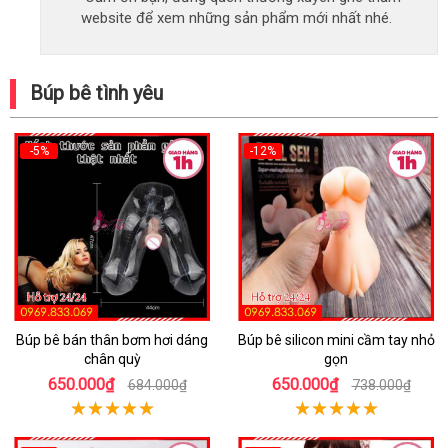
website để xem những sản phẩm mới nhất nhé.
Búp bê tình yêu
-5%
-12%
Búp bê bán thân bơm hơi dáng
Búp bê silicon mini cầm tay nhỏ
chân quỳ
gọn
650.000₫
650.000₫
684.000₫
738.000₫