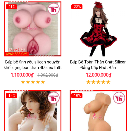
-21%
-22%
Búp bê tình yêu silicon nguyên
Búp Bê Toàn Thân Chất Silicon
khối dạng bán thân 4D siêu thật
Đẳng Cấp Nhật Bản
1.100.000₫
12.000.000₫
1.392.000₫
-14%
-10%