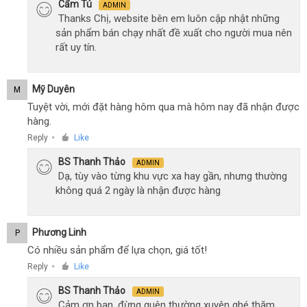
Cẩm Tú
ADMIN
Thanks Chị, website bên em luôn cập nhật những
sản phẩm bán chạy nhất đề xuất cho người mua nên
rất uy tín.
Mỹ Duyên
M
Tuyệt vời, mới đặt hàng hôm qua mà hôm nay đã nhận được
hàng.
Reply
Like
●
BS Thanh Thảo
ADMIN
Dạ, tùy vào từng khu vực xa hay gần, nhưng thường
không quá 2 ngày là nhận được hàng
Phương Linh
P
Có nhiều sản phẩm để lựa chọn, giá tốt!
Reply
Like
●
BS Thanh Thảo
ADMIN
Cảm ơn bạn, đừng quên thường xuyên ghé thăm