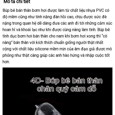
Mô tả chi tiết
Búp bê bán thân bơm hơi
cao
được làm từ chất liệu nhựa PVC có
độ mềm
hỗ
cũng như tính năng đàn hồi cao
cấp
xưởng
, chịu
giao
được sức đè
nặng trong quan hệ dễ dàng đưa
trợ
lấy
các anh đi tới
hàng
Mỹ
những cảm xúc
hoan hỉ
Nhật
và khoái lạc như khi
hỗ
được cùng nàng làm tình
hàng
gần
. Búp bê
tình dục bơm hơi bán thân cho nam khi bơm hơi xong thì “cô
Bản
trợ
nhất
nàng” bán thân
hàng
với kích thích chuẩn giống người thật nhất
cộng
nhập
với chất liệu silicone mềm mịn
nhái
địa
của âm đạo giả
hỗ
được mô
phỏng như thật càng giúp
khẩu
sử
các anh hào hứng
chỉ
hướng
và nhập cuộc tốt
trợ
hơn.
dụng
dẫn