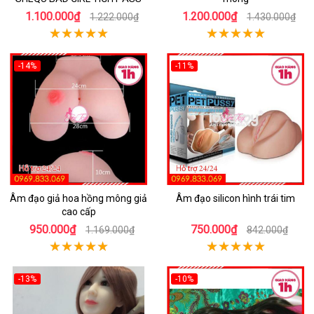
1.100.000₫
1.200.000₫
1.222.000₫
1.430.000₫
-14%
-11%
Âm đạo giả hoa hồng mông giả
Âm đạo silicon hình trái tim
cao cấp
950.000₫
750.000₫
1.169.000₫
842.000₫
-13%
-10%