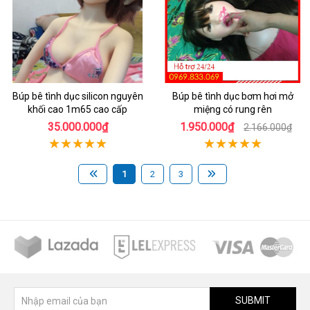
Búp bê tình dục silicon nguyên
Búp bê tình dục bơm hơi mở
khối cao 1m65 cao cấp
miệng có rung rên
35.000.000₫
1.950.000₫
2.166.000₫
1
2
3
SUBMIT