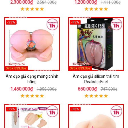
2.300.000₫
1.200.000₫
2.584.000₫
1.411.000₫
-22%
-13%
Âm đạo giả dạng mông chính
Âm đạo giả silicon trái tim
hãng
Realistic Feel
1.450.000₫
650.000₫
1.858.000₫
747.000₫
-19%
-18%