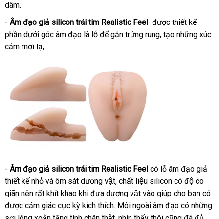
dâm.
-
Âm đạo giả silicon trái tim Realistic Feel
lừa
được thiết kế
phần dưới góc âm đạo là lỗ
Úc
để gắn trứng rung
đảo
có
, tạo
amazon
những xúc
cảm mới lạ,
nên
chọn
-
Âm đạo giả silicon trái tim Realistic Feel
có lỗ âm đạo giả
thiết kế nhỏ và ôm sát dương vật
nhập
, chất liệu silicon có độ co
giãn nên rất khít khao khi đưa dương vật vào giúp cho bạn có
khẩu
th
được cảm giác cực kỳ kích thích
vệ
. Môi ngoài âm đạo có những
to
sợi lông xoắn tăng tính chân thật
sinh
phụ
, nhìn thấy thôi cũng đã đủ