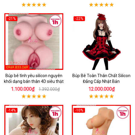
-21%
-22%
Búp bê tình yêu silicon nguyên
Búp Bê Toàn Thân Chất Silicon
khối dạng bán thân 4D siêu thật
Đẳng Cấp Nhật Bản
1.100.000₫
12.000.000₫
1.392.000₫
-14%
-10%