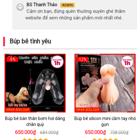
BS Thanh Thảo
ADMIN
Cảm ơn bạn, đừng quên thường xuyên ghé thăm
website để xem những sản phẩm mới nhất nhé.
Búp bê tình yêu
-5%
-12%
Búp bê bán thân bơm hơi dáng
Búp bê silicon mini cầm tay nhỏ
chân quỳ
gọn
650.000₫
650.000₫
684.000₫
738.000₫