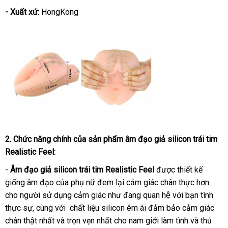
- Xuất xứ:
HongKong
2
Trung
. Chức năng chính
tại
của sản phẩm â
m đạo giả silicon trái tim
Realistic Feel
Quốc
:
nhà
-
Âm đạo giả silicon trái tim Realistic Feel
được thiết kế
giống âm đạo của phụ nữ đem lại cảm giác chân thực hơn
cho người sử dụng cảm giác như đang quan hệ với bạn tình
thực sự
giá
, cùng
đặt
với chất liệu silicon êm ái đảm bảo cảm giác
chân thật nhất và trọn vẹn nhất cho nam giới làm tình và thủ
rẻ
mua