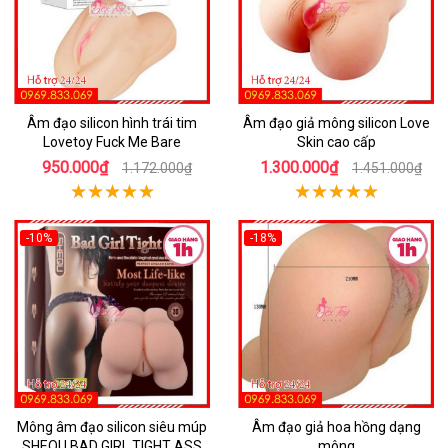
Âm đạo silicon hình trái tim
Âm đạo giả mông silicon Love
Lovetoy Fuck Me Bare
Skin cao cấp
950.000₫
1.300.000₫
1.172.000₫
1.451.000₫
-10%
-18%
Mông âm đạo silicon siêu múp
Âm đạo giả hoa hồng dạng
SHEQU BAD GIRL TIGHT ASS
mông