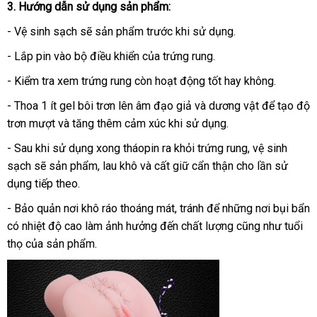
3
giao
. Hướng dẫn sử dụng sản phẩm:
hàng
- Vệ sinh sạch
sử
sẽ sản phẩm trước khi sử dụng.
dụng
- Lắp pin vào bộ điều khiển
tại
của trứng rung.
nhà
- Kiểm tra xem trứng rung còn hoạt động tốt hay không.
- Thoa 1 ít gel bôi trơn lên âm đạo giả và dương vật
ở
để tạo độ
trơn mượt và tăng thêm cảm xúc khi sử dụng.
đâu
- Sau khi sử dụng xong tháopin ra khỏi trứng rung
vận
, vệ sinh
sạch
bền
sẽ sản phẩm
facebook
, lau khô và cất giữ cẩn thận cho lần sử
chuyển
dụng
khách
tiếp theo.
hàng
- Bảo quản nơi khô ráo thoáng mát
shop
, tránh
Đài
để
dịch
những nơi bụi bẩn
có nhiệt độ cao làm ảnh hưởng đến chất lượng
Loan
vụ
giao
cũng như tuổi
thọ
sửa
của sản phẩm.
hàng
chữa