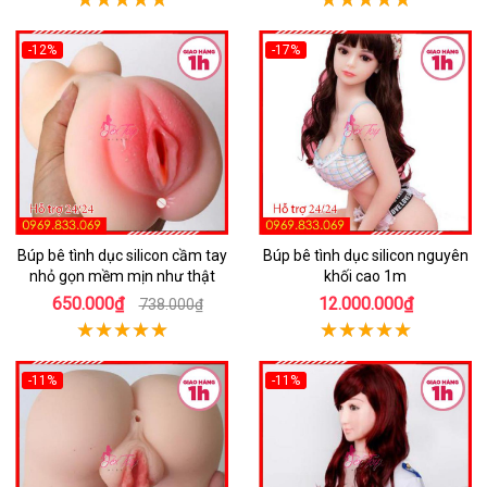
-12%
-17%
Búp bê tình dục silicon cầm tay
Búp bê tình dục silicon nguyên
nhỏ gọn mềm mịn như thật
khối cao 1m
650.000₫
12.000.000₫
738.000₫
-11%
-11%