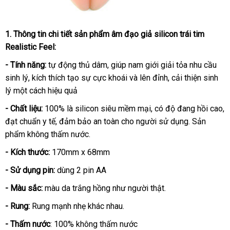
1
mua
. Thông tin chi tiết sản phẩm â
m đạo giả silicon trái tim
Realistic Feel
sắm
:
- Tính năng:
tự động thủ dâm
tham
, giúp nam giới giải tỏa nhu cầu
sinh lý
nhận
, kích thích tạo sự cực khoái và lên đỉnh
khảo
giá
, cải thiện sinh
lý một cách hiệu quả
hàng
bán
lẻ
- Chất liệu:
100% là silicon siêu mềm mại
đổi
, có độ đang hồi cao
t
,
đạt chuẩn y tế
dễ
, đảm bảo an toàn cho người sử dụng
trả
đã
. Sản
k
phẩm không thấm nước.
dàng
qua
sử
- Kích thước:
170mm x 68mm
dụng
- Sử dụng pin:
dùng 2 pin AA
- Màu sắc:
màu da trắng hồng như người thật.
- Rung:
Rung mạnh nhẹ khác nhau.
- Thấm nước
: 100% không thấm nước