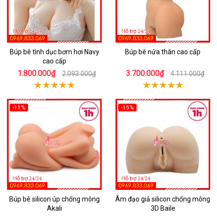
Búp bê tình dục bơm hơi Navy
Búp bê nửa thân cao cấp
cao cấp
1.800.000₫
3.700.000₫
2.093.000₫
4.111.000₫
-11%
-15%
Búp bê silicon úp chổng mông
Âm đạo giả silicon chổng mông
Akali
3D Baile