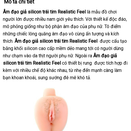
Mô tả chi tiết
Âm đạo giả silicon trái tim Realistic Feel
là mẫu đồ chơi
người lớn
nhập
được nhiều nam giới yêu thích
giao
. Với thiết kế độc đáo
đị
,
mô phỏng giống như bộ phận âm đạo
khẩu
an
của phụ nữ
hàng
mới
. Tô điểm
mua
ch
những chiếc lông quăng âm đạo vô cùng ấn tượng và kích
toàn
nhất
sắm
thích.
Âm đạo giả silicon trái tim Realistic Feel
hướng
được cấu tạo
bằng khối silicon cao cấp mềm dẻo mang tới có người dùng
dẫn
như chạm vào da thịt người phụ nữ
ở
. Ngoài ra
Âm đạo giả
silicon trái tim Realistic Feel
có thiết bị rung
đâu
Hàn
được tích hợp đi
kèm
gần
với nhiều chế độ khác nhau
tiết
, từ nhẹ đến mạnh càng làm
tốt
Quốc
bạn khoan khoái
nhất
online
, sung sướng đê mê khó tả.
kiệm