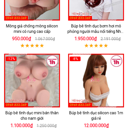
Mông giả chổng mông silicon
Búp bê tình dục bơm hơi mô
mini có rung cao cấp
phỏng người mẫu nổi tiếng Nhật
Bản
950.000₫
1.950.000₫
1.067.000₫
2.191.000₫
-12%
-8%
Búp bê tình dục mini bán thân
Búp bê tình dục silicon cao 1m
cho nam giới
giá rẻ
1.100.000₫
12.000.000₫
1.250.000₫