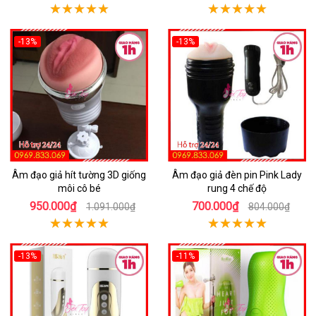
-13%
-13%
Âm đạo giả hít tường 3D giống
Âm đạo giả đèn pin Pink Lady
môi cô bé
rung 4 chế độ
950.000₫
700.000₫
1.091.000₫
804.000₫
-13%
-11%