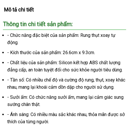
Mô tả chi tiết
Thông tin chi tiết sản phẩm:
- Chức năng
vận
đặc biệt
amazon
của sản phẩm: Rung thụt xoay tự
động.
chuyển
- Kích thước
shopee
của sản phẩm: 26.6cm x 9.3cm.
- Chất liệu
facebook
của sản phẩm: Silicon kết hợp ABS chất lượng
đẳng cấp
tự
, an toàn
theo
tuyệt đối cho sức khỏe người tiêu dùng.
động
yêu
- Tần số: Có nhiều chế độ
địa
và cường độ rung
cao
, thụt
nhập
, xoay khác
cầu
nhau
chiết
, mang lại khoái cảm dồn dập cho người sử dụng.
chỉ
cấp
khẩu
khấu
- Sưởi ấm: Có chức năng sưởi ấm
địa
, mang lại cảm giác sung
sướng chân thật.
chỉ
- Ánh sáng: Có nhiều màu sắc khác nhau
khuyến
, thỏa mãn
lừa
được sở
thích
giá
của từng người.
mãi
đảo
rẻ