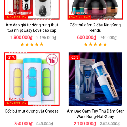
Âm đạo giả tự động rung thụt
Cốc thủ dâm 2 đầu KingKong
tỏa nhiệt Easy Love cao cấp
Rends
1.800.000₫
600.000₫
2.195.000₫
740.000₫
-21%
-20%
Cốc bú mút dương vật Cheese
Âm Đạo Cầm Tay Thủ Dâm Star
Wars Rung-Hút-Xoáy
750.000₫
2.100.000₫
949.000₫
2.625.000₫