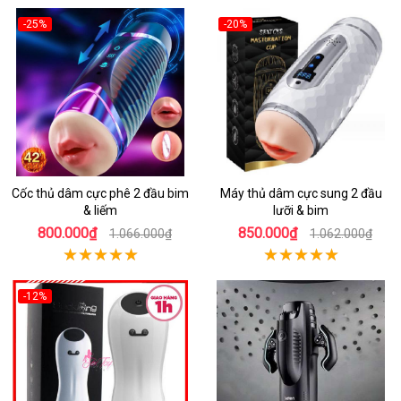
-25%
-20%
Cốc thủ dâm cực phê 2 đầu bim
Máy thủ dâm cực sung 2 đầu
& liếm
lưỡi & bim
800.000₫
850.000₫
1.066.000₫
1.062.000₫
-12%