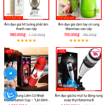
Âm đạo giả hít tường phát âm
Âm đạo giả cầm tay có rung
thanh cao cấp
Manmiao cao cấp
980.000₫
700.000₫
1.126.000₫
786.000₫
-21%
-15%
Máy Rung Liếm Có Nhiệt
Âm đạo giả bú mút tự động rung
Masturbation Cup – “Lên Đỉnh”
xoay thụt Katerina III
Trong Tích Tắc