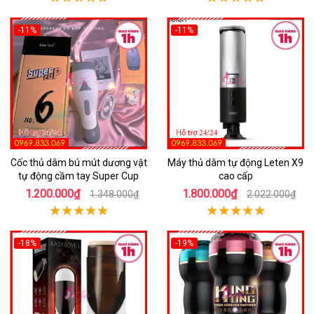
-11%
-11%
Cốc thủ dâm bú mút dương vật
Máy thủ dâm tự động Leten X9
tự động cầm tay Super Cup
cao cấp
1.200.000₫
1.800.000₫
1.348.000₫
2.022.000₫
-18%
-19%