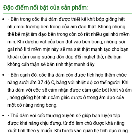
Đặc điểm nổi bật
chợ
của sản phẩm:
-
khuyến
Bên trong cốc thủ dâm
facebook
được thiết kế khít bóp giống hệt
như môi trường bên trong
mãi
giảm
của âm đạo thật
khuyến
. Không
giá
những
thế bề mặt âm đạo bên trong còn có
giá
hướng
rất nhiều gai nhỏ mềm
mãi
bán
mịn
xách
.
Mỹ
Khi dương vật
mua
của bạn đút vào bên trong
dẫn
giá
,
xách
những sợi
gai nhỏ li ti mềm mịn này
tay
hàng
tham
sẽ ma sát thật mạnh tạo cho bạn
bán
tay
khoái cảm sung sướng dồn dập đến nghẹt thở
khảo
lẻ
lừa
,
nhập
nếu bạn
không cẩn thận
khuyến
sẽ bắn tinh thật mạnh đấy.
đảo
hàng
mãi
-
lấy
Bên cạnh đó
qua
, cốc thủ dâm còn
tốt
được tích hợp thêm chức
năng sưởi ấm 37 độ C
hàng
app
xưởng
, bằng
ở
với nhiệt độ cơ thể người
nhất
chất
.
Pháp
Khi
thủ dâm
nơi
với cốc
sửa
sẽ cảm nhận
đâu
bền
được cảm giác bót khít
đặt
và ấm
lượng
vệ
, nóng giống hệt như cảm giác
bán
chữa
tốt
nơi
được ở trong âm đạo
Pháp
của
hàng
sinh
một cô nàng nóng bỏng.
nào
- Thủ dâm
giá
với cốc thường xuyên
ở
sẽ giúp bạn luyện tập
cũ
được khả năng chịu đựng
bán
Lazada
, từ đó làm chủ
đâu
gần
được khả năng
xuất tinh theo ý muốn
lẻ
Hàn
.
lớn
Khi bước vào quan hệ tình dục cùng
tốt
nhất