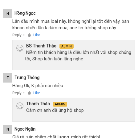
Hồng Ngọc
H
Lần dầu mình mua loai này, không nghĩ lại tốt đến vậy, băn
khoan nhiều lần k dám mua, ace tin tưởng shop này
Reply
Like
●
BS Thanh Thảo
ADMIN
Niềm tin khách hàng là điều lớn nhất với shop chúng
tôi, Shop luôn luôn lắng nghe
Trung Thông
T
Hàng Ok, K phải nói nhiều
Reply
Like
●
Thanh Thảo
ADMIN
Cảm ơn anh đã ủng hộ shop
Ngọc Ngân
N
Giá rẻ, sản phẩm chất lượng, mình rất thích!