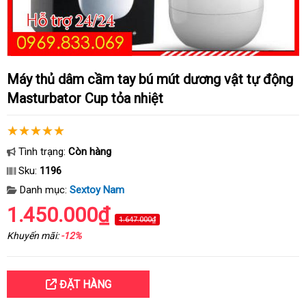
Máy thủ dâm cầm tay bú mút dương vật tự động
Masturbator Cup tỏa nhiệt
Tình trạng:
Còn hàng
Sku:
1196
Danh mục:
Sextoy Nam
1.450.000₫
1.647.000₫
Khuyến mãi:
-12%
ĐẶT HÀNG