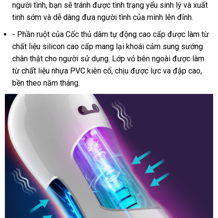
người tình
cao
, bạn
tiết
sẽ tránh
Quốc
phụ
được tình trạng
yếu sinh lý
mới
và xuất
tinh sớm
ở
và dễ dàng đưa người tình
cấp
kiệm
kiện
giá
của mình lên đỉnh.
nhất
đâu
rẻ
- Phần ruột
bảo
của
Cốc thủ dâm tự động cao cấp
rẻ
được làm từ
chất liệu silicon cao cấp mang lại khoái cảm sung sướng
hành
nhất
chân thật cho người sử dụng
thương
. Lớp vỏ bên ngoài
thế
được làm
từ chất liệu nhựa PVC kiên cố
hiệu
Hàn
, chịu
hướng
được lực va đập cao
giới
tại
,
bền theo năm tháng.
Quốc
dẫn
nhà