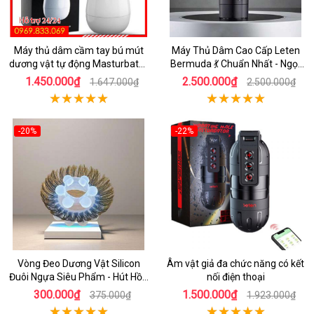
Máy thủ dâm cầm tay bú mút
Máy Thủ Dâm Cao Cấp Leten
dương vật tự động Masturbator
Bermuda 💃 Chuẩn Nhất - Ngọt
Cup tỏa nhiệt
Ngào Hứng Khởi
1.450.000₫
2.500.000₫
1.647.000₫
2.500.000₫
-20%
-22%
Vòng Đeo Dương Vật Silicon
Âm vật giả đa chức năng có kết
Đuôi Ngựa Siêu Phẩm - Hút Hồn
nối điện thoại
Đối Tác
300.000₫
1.500.000₫
375.000₫
1.923.000₫