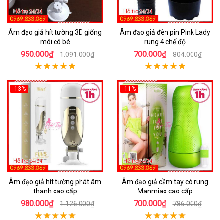
Âm đạo giả hít tường 3D giống
Âm đạo giả đèn pin Pink Lady
môi cô bé
rung 4 chế độ
950.000₫
700.000₫
1.091.000₫
804.000₫
-13%
-11%
Âm đạo giả hít tường phát âm
Âm đạo giả cầm tay có rung
thanh cao cấp
Manmiao cao cấp
980.000₫
700.000₫
1.126.000₫
786.000₫