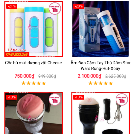
-21%
-20%
Cốc bú mút dương vật Cheese
Âm Đạo Cầm Tay Thủ Dâm Star
Wars Rung-Hút-Xoáy
750.000₫
2.100.000₫
949.000₫
2.625.000₫
-13%
-13%