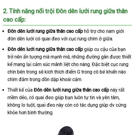
2
bỏ
. Tính năng nổi trội
Đôn dên lưới rung giữa thân
cao cấp
sỉ
:
Đôn dên lưới rung giữa thân cao cấp
hỗ trợ cho nam giới
đôn dên lưới có quai đeo
voucher
với cục rung chìm ở giữa
rẻ
.
nhất
Đôn dên lưới rung giữa thân cao cấp
giúp cu cậu
báo
của bạn
trở nên ấn tượng
thanh
mà mạnh mẽ
nhập
,
mua
những đường gân
giá
Thái
được thiết
kế mang lại cảm xúc mãnh liệt cho nàng
toán
hàng
sắm
hàng
.
kiểm
Đặc biệt cục rung
Lan
chìn bên trong
miễn
sẽ kích thích điểm G trong cô bé khiến nào
giả
tra
chìm đắm trong dồn dập khoái cảm
phí
nhập
.
khẩu
Thiết kế
chính
của
Đôn dên lưới rung giữa thân cao cấp
này
sản
rất
mềm dẻo
hãng
sửa
, có quai đeo giúp bạn luôn tự tin
đại
và yên tâm
xuất
giá
,
không lo tuột
chữa
gần
, quai đeo này còn có tác dụng giúp dv cứng
lý
bán
khỏe hơn bình thường.
nhất