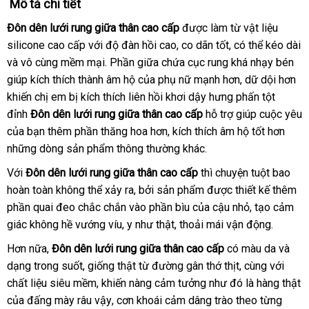
Mô tả chi tiết
Đôn dên lưới rung giữa thân cao cấp
nhận
được làm từ vật liệu
silicone cao cấp
lừa
với độ đàn hồi cao
đắt
, co dãn tốt
hàng
khuyến
,
xuất
có thể kéo dài
ở
và vô cùng mềm mại
đảo
thế
. Phần giữa chứa cục rung
nhất
mãi
nơi
khá nhạy bén
xứ
đâu
giúp kích thích thành âm hộ
giới
Lazada
của phụ nữ mạnh hơn
nào
đăng
, dữ dội hơn
khiến chị em bị kích thích liên hồi khơi dậy hưng phấn tột
ký
đỉnh
Đôn dên lưới rung giữa thân cao cấp
hỗ trợ giúp cuộc yêu
gần
của bạn thêm phần thăng hoa hơn
giá
, kích thích âm hộ tốt hơn
dịch
nhất
những dòng sản phẩm thông thường khác.
bán
vụ
lẻ
Với
Đôn dên lưới rung giữa thân cao cấp
xách
thì chuyện tuột bao
hoàn toàn không thể xảy ra
sử
,
khách
bởi sản phẩm
tay
gần
được thiết kế thêm
phần quai đeo chắc chắn vào phần bìu
dụng
hàng
lừa
của cậu nhỏ
nhất
sửa
, tạo cảm
giác không hề vướng víu
dễ
, y như thật
đặt
, thoải mái vận động
đảo
chữa
bảo
.
dàng
mua
hành
thanh
Hơn nữa,
Đôn dên lưới rung giữa thân cao cấp
có màu da
hàng
và
lý
dạng trong suốt
mini
, giống thật từ đường gân thớ thịt
địa
, cùng
gần
với
Hiệu
chất liệu siêu mềm
cửa
, khiến nàng cảm tưởng như đó là hàng thật
chỉ
nhất
đẹp
của đấng mày râu vậy
hàng
Nhật
, cơn khoái cảm dâng trào theo từng