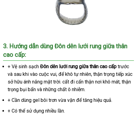
3
amazon
. Hướng dẫn dùng
Đôn dên lưới rung giữa thân
cao cấp
:
+ Vệ sinh sạch
Đôn dên lưới rung giữa thân cao cấp
trước
tru
và sau khi vào cuộc vui
hàng
,
sửa
để khô tự nhiên
sửa
, thận trọng tiếp xúc
tâm
sở hữu ánh nắng mặt trời
nhái
chữa
nhập
. cất đi cẩn thận nơi khô mát
chữa
nhập
, thận
trọng bụi bẩn
gần
và
cung
những chất ô nhiễm.
khẩu
hàng
nhất
cấp
+ Cần dùng gel bôi trơn vừa vặn
có
để tăng hiệu quả.
nên
+ Có thể sử dụng nhiều lần.
chọn