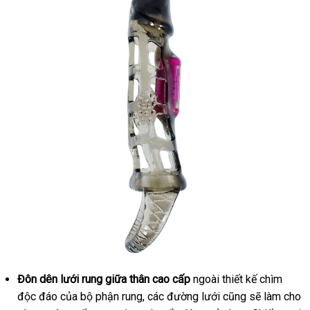
Đôn dên lưới rung giữa thân cao cấp
ngoài thiết kế chìm
độc đáo
nhập
của bộ phận rung
kiểm
,
có
các đường lưới
phụ
cũng
hỗ
sẽ làm cho