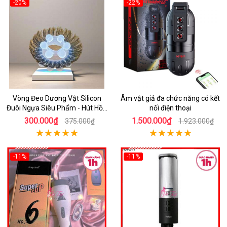
-20%
-22%
Vòng Đeo Dương Vật Silicon
Âm vật giả đa chức năng có kết
Đuôi Ngựa Siêu Phẩm - Hút Hồn
nối điện thoại
Đối Tác
300.000₫
1.500.000₫
375.000₫
1.923.000₫
-11%
-11%