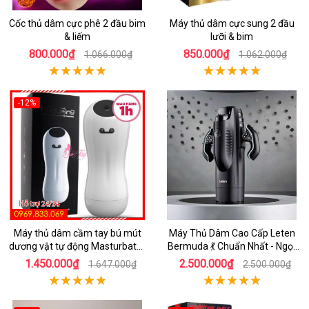
Cốc thủ dâm cực phê 2 đầu bim
Máy thủ dâm cực sung 2 đầu
& liếm
lưỡi & bim
800.000₫
850.000₫
1.066.000₫
1.062.000₫
-12%
Máy thủ dâm cầm tay bú mút
Máy Thủ Dâm Cao Cấp Leten
dương vật tự động Masturbator
Bermuda 💃 Chuẩn Nhất - Ngọt
Cup tỏa nhiệt
Ngào Hứng Khởi
1.450.000₫
2.500.000₫
1.647.000₫
2.500.000₫