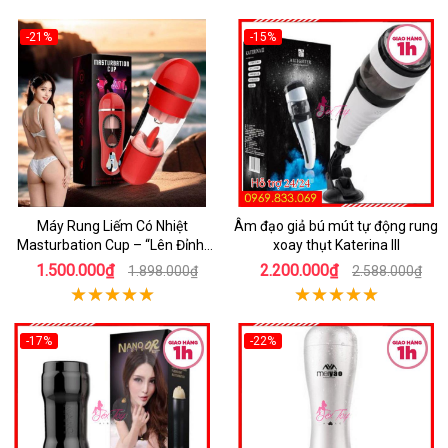
-21%
-15%
Máy Rung Liếm Có Nhiệt
Âm đạo giả bú mút tự động rung
Masturbation Cup – “Lên Đỉnh”
xoay thụt Katerina III
Trong Tích Tắc
1.500.000₫
2.200.000₫
1.898.000₫
2.588.000₫
-17%
-22%