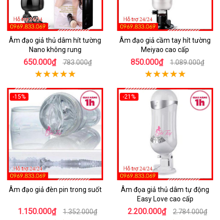
Âm đạo giả thủ dâm hít tường
Âm đạo giả cầm tay hít tường
Nano không rung
Meiyao cao cấp
650.000₫
850.000₫
783.000₫
1.089.000₫
-15%
-21%
Âm đạo giả đèn pin trong suốt
Âm đọa giả thủ dâm tự động
Easy Love cao cấp
1.150.000₫
2.200.000₫
1.352.000₫
2.784.000₫