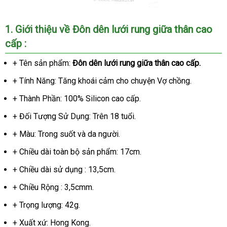
1
giá
. Giới thiệu về Đôn dên lưới rung giữa thân cao
cấp :
bán
lẻ
+ Tên sản phẩm:
Đôn dên lưới rung giữa thân cao cấp.
+ Tính Năng: Tăng khoái cảm cho chuyện Vợ chồng.
+ Thành Phần: 100% Silicon cao cấp.
+ Đối Tượng Sử Dụng:
Úc
Trên 18 tuổi.
+ Màu: Trong suốt
online
và da người.
+ Chiều dài toàn bộ sản phẩm: 17cm.
+ Chiều dài sử dụng : 13,5cm.
+ Chiều Rộng : 3,5cmm.
+ Trọng lượng: 42g.
+ Xuất xứ: Hong Kong.