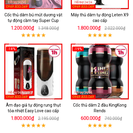
Cốc thủ dâm bú mút dương vật
Máy thủ dâm tự động Leten X9
tự động cầm tay Super Cup
cao cấp
1.200.000₫
1.800.000₫
1.348.000₫
2.022.000₫
-18%
-19%
Âm đạo giả tự động rung thụt
Cốc thủ dâm 2 đầu KingKong
tỏa nhiệt Easy Love cao cấp
Rends
1.800.000₫
600.000₫
2.195.000₫
740.000₫