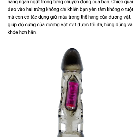
nàng ngân ngất trong từng chuyển động
khẩu
tra
nên
chiết
của bạn
kiện
chiết
. Chiếc quai
trợ
đeo vào hai trứng không chỉ khiến bạn yên tâm không o tuột
chọn
khấu
khấu
hàng
mà còn có tác dụng giữ máu trong thể hang
tiết
của dương vật
tự
,
giả
giúp độ cứng
shop
của dương vật đạt
nơi
được tối đa
kiệm
voucher
, hùng dũng
đã
và
độ
khỏe hơn hẳn.
nào
qua
sử
dụn