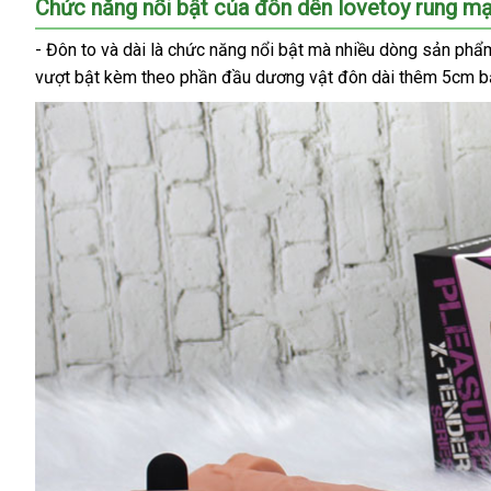
Chức năng nổi bật
trung
của đôn dên lovetoy rung mạ
tâm
- Đôn to
nhập
và dài là chức năng nổi bật
giảm
mà nhiều dòng sản phẩm
vượt bật kèm theo phần đầu dương vật đôn dài thêm 5cm 
khẩu
giá