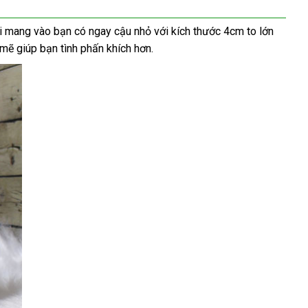
hi mang vào bạn có ngay cậu nhỏ
đẹp
với kích thước 4cm to lớn
 mẽ giúp bạn tình phấn khích hơn.