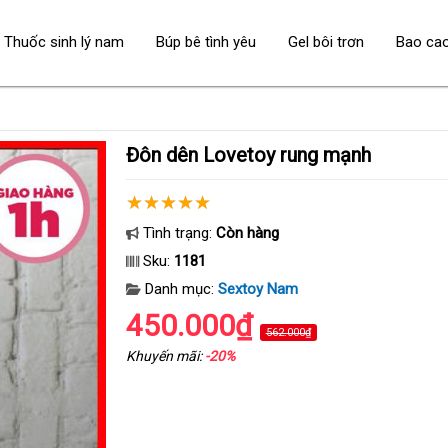
Thuốc sinh lý nam
Búp bê tình yêu
Gel bôi trơn
Bao ca
Đôn dên Lovetoy rung mạnh
Tình trạng:
Còn hàng
Sku:
1181
Danh mục:
Sextoy Nam
450.000₫
562.000₫
Khuyến mãi:
-20%