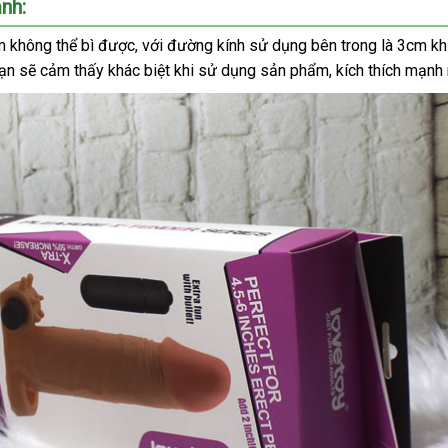
nh:
 không thể bì
ở
được
kho
,
lừa
với đường kính sử dụng bên trong là 3cm k
bạn
sản
sẽ cảm thấy khác biệt khi sử dụng sản phẩm
đâu
hàng
đảo
so
, kích thích mạnh
xuất
uy
sánh
tín