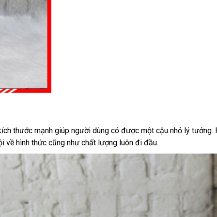
kích thước mạnh giúp người dùng có
xách
được một cậu nhỏ lý tưởng
t
.
ội về hình thức
nhận
cũng như chất lượng luôn đi đầu.
tay
l
hàng