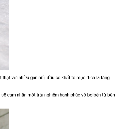
t thật
tổng
với nhiều gân nổi
có
, đầu có khất to mục đích là tăng
hợp
nên
chọn
n
gần
sẽ cảm nhận một trải nghiệm hạnh phúc vô bờ bến từ bên
nhất