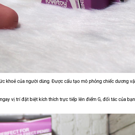
sức khoẻ
vận
của người dùng
báo
. Được cấu tạo mô phỏng chiếc dương vậ
chuyển
giá
ay vị trí đặt biệt kích thích trực tiếp lên điểm G
to
, đối tác
quà
của bạ
tặng