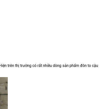
hảo
tại
Hiện trên thị trường có
xuất
rất nhiều dòng sản phẩm đôn to cậu
uận
nhà
khẩu