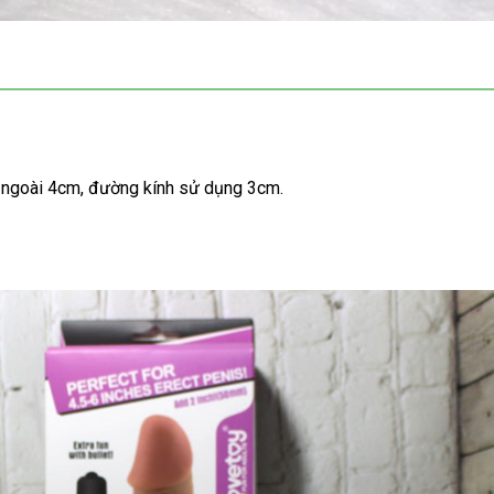
h ngoài 4cm
mới
, đường kính sử dụng 3cm.
nhất