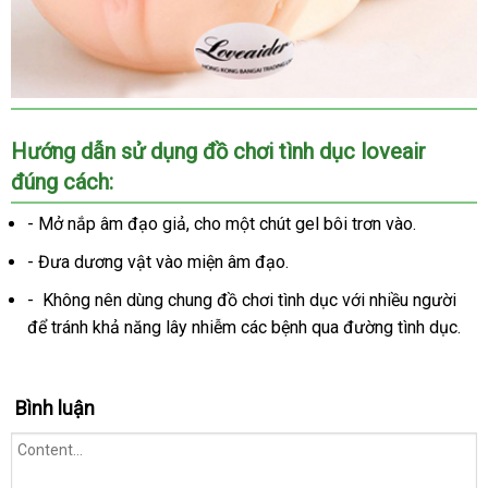
Hướng dẫn sử dụng đồ chơi tình dục loveair
đúng cách:
- Mở nắp âm đạo giả
hàng
, cho một chút gel bôi trơn vào.
nhái
- Đưa dương vật vào miện âm đạo.
- Không nên dùng chung đồ chơi tình dục
thảo
với nhiều người
rẻ
để tránh khả năng lây nhiễm
lừa
các bệnh qua đường tình dục.
luận
nhấ
đảo
Bình luận