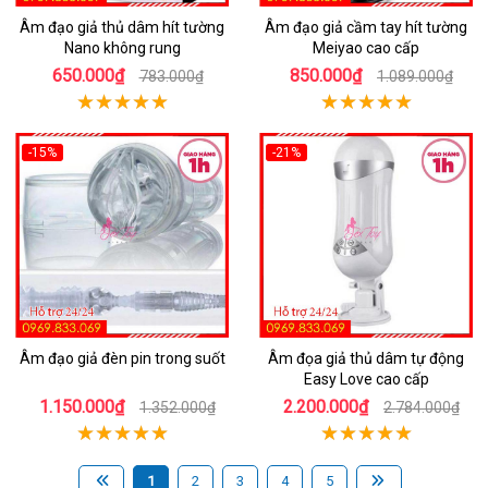
Âm đạo giả thủ dâm hít tường
Âm đạo giả cầm tay hít tường
Nano không rung
Meiyao cao cấp
650.000₫
850.000₫
783.000₫
1.089.000₫
-15%
-21%
Âm đạo giả đèn pin trong suốt
Âm đọa giả thủ dâm tự động
Easy Love cao cấp
1.150.000₫
2.200.000₫
1.352.000₫
2.784.000₫
1
2
3
4
5