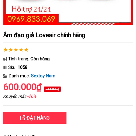
Âm đạo giả Loveair chính hãng
Tình trạng:
Còn hàng
Sku:
1058
Danh mục:
Sextoy Nam
600.000₫
714.000₫
Khuyến mãi:
-16%
ĐẶT HÀNG