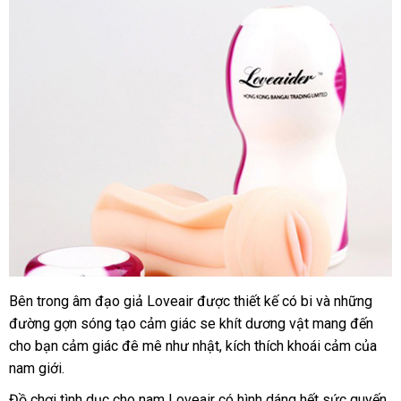
đặt
Bên trong âm đạo giả Loveair
giá
được thiết kế có bi
khách
và
tận
những
hàng
đường gợn sóng tạo cảm giác se khít dương vật mang đến
rẻ
hàng
nơi
cho bạn cảm giác đê mê như nhật
nội
, kích thích khoái cảm
amazo
của
nam giới.
địa
Đồ chơi tình dục cho nam Loveair có hình dáng hết sức quyến