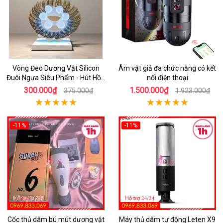
Vòng Đeo Dương Vật Silicon
Âm vật giả đa chức năng có kết
Đuôi Ngựa Siêu Phẩm - Hút Hồn
nối điện thoại
Đối Tác
300.000₫
1.500.000₫
375.000₫
1.923.000₫
-11%
-11%
Cốc thủ dâm bú mút dương vật
Máy thủ dâm tự động Leten X9