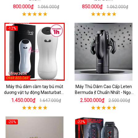
800.000₫
850.000₫
1.066.000₫
1.062.000₫
-12%
Máy thủ dâm cầm tay bú mút
Máy Thủ Dâm Cao Cấp Leten
dương vật tự động Masturbator
Bermuda 💃 Chuẩn Nhất - Ngọt
Cup tỏa nhiệt
Ngào Hứng Khởi
1.450.000₫
2.500.000₫
1.647.000₫
2.500.000₫
-20%
-22%