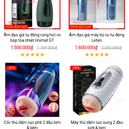
Âm đạo giả tự động rung hút co
Âm đạo giả máy bú cu tự động
bóp tỏa nhiệt Unimat GT
Leten
1.500.000₫
1.600.000₫
1.704.000₫
2.000.000₫
-25%
-20%
Cốc thủ dâm cực phê 2 đầu bim
Máy thủ dâm cực sung 2 đầu
& liếm
lưỡi & bim