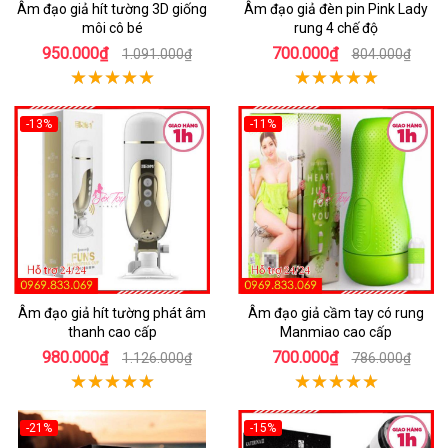
Âm đạo giả hít tường 3D giống
Âm đạo giả đèn pin Pink Lady
môi cô bé
rung 4 chế độ
950.000₫
700.000₫
1.091.000₫
804.000₫
-13%
-11%
Âm đạo giả hít tường phát âm
Âm đạo giả cầm tay có rung
thanh cao cấp
Manmiao cao cấp
980.000₫
700.000₫
1.126.000₫
786.000₫
-21%
-15%