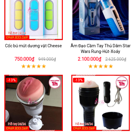
Cốc bú mút dương vật Cheese
Âm Đạo Cầm Tay Thủ Dâm Star
Wars Rung-Hút-Xoáy
750.000₫
2.100.000₫
949.000₫
2.625.000₫
-13%
-13%