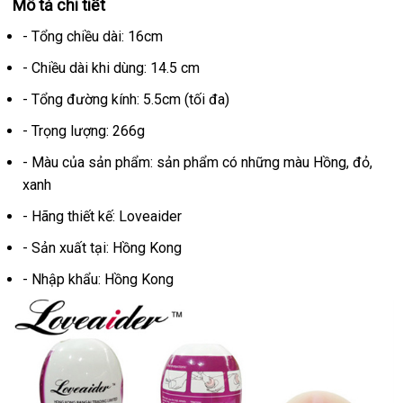
Mô tả chi tiết
- Tổng chiều dài: 16cm
- Chiều dài khi dùng: 14.5 cm
- Tổng đường kính: 5.5cm (tối đa)
- Trọng lượng: 266g
- Màu
trung
của sản phẩm: sản phẩm có
có
những màu Hồng
to
, đỏ
lừa
,
xanh
tâm
nên
đảo
mua
- Hãng thiết kế: Loveaider
- Sản xuất tại: Hồng Kong
- Nhập khẩu: Hồng Kong