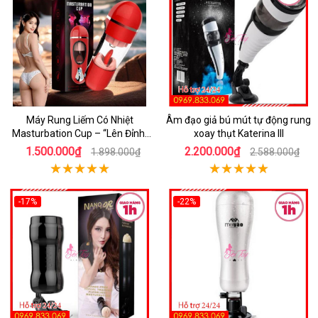
Máy Rung Liếm Có Nhiệt
Âm đạo giả bú mút tự động rung
Masturbation Cup – “Lên Đỉnh”
xoay thụt Katerina III
Trong Tích Tắc
1.500.000₫
2.200.000₫
1.898.000₫
2.588.000₫
-17%
-22%