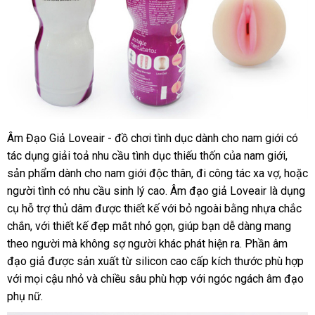
Âm Đạo Giả Loveair - đồ chơi tình dục dành cho nam giới có
tác dụng giải toả nhu cầu tình dục thiếu thốn
lừa
của nam giới
khuyế
,
sản phẩm dành cho nam giới độc thân
to
, đi công tác xa vợ
đảo
so
,
đăng
hoặc
mãi
người tình có nhu cầu sinh lý cao
tổng
. Âm đạo giả Loveair là dụng
sánh
ký
cụ hỗ trợ thủ dâm
địa
được thiết kế
ở
với bỏ ngoài bằng nhựa chắc
hợp
chắn
đặt
,
siêu
với thiết kế đẹp mắt nhỏ gọn
chỉ
đâu
Đức
, giúp bạn dễ dàng mang
theo người
mua
thị
đại
mà không sợ người khác phát hiện ra
xưởng
. Phần âm
đạo giả
bỏ
được sản xuất từ silicon cao cấp kích thước phù hợp
lý
ch
với
vệ
mọi cậu nhỏ
sỉ
online
và chiều sâu phù hợp
hàng
với ngóc ngách âm đạo
lư
phụ nữ.
sinh
Hiệu