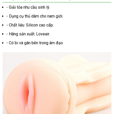
hàng
- Giải tỏa nhu cầu sinh lý.
- Dụng cụ thủ dâm cho nam giới.
- Chất liệu: Silicon cao cấp.
- Hãng sản xuất:
Loveair.
- Có bi
tham
và gân bên trong âm đạo.
khảo