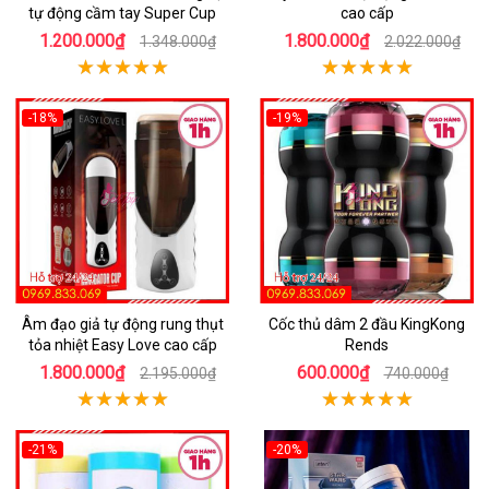
tự động cầm tay Super Cup
cao cấp
1.200.000₫
1.800.000₫
1.348.000₫
2.022.000₫
-18%
-19%
Âm đạo giả tự động rung thụt
Cốc thủ dâm 2 đầu KingKong
tỏa nhiệt Easy Love cao cấp
Rends
1.800.000₫
600.000₫
2.195.000₫
740.000₫
-21%
-20%