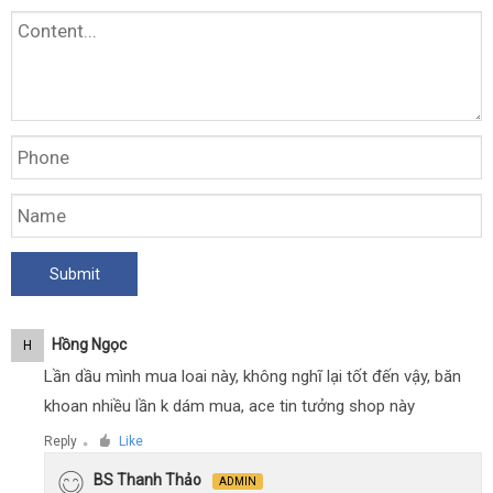
Hồng Ngọc
H
Lần dầu mình mua loai này, không nghĩ lại tốt đến vậy, băn
khoan nhiều lần k dám mua, ace tin tưởng shop này
Reply
Like
●
BS Thanh Thảo
ADMIN