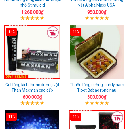
nhỏ Stimuloid
vật Alpha Maxx USA
1.260.000₫
950.000₫
-14%
-11%
Gel tăng kích thước dương vật
Thuốc tăng cường sinh lý nam
Titan Maxman cao cấp
Tibet Babao rồng nâu
600.000₫
300.000₫
-11%
-11%