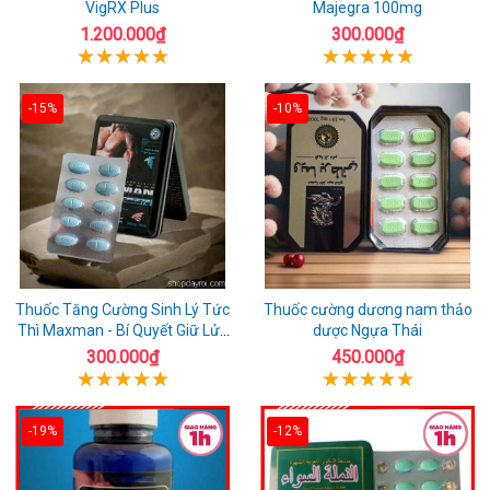
VigRX Plus
Majegra 100mg
1.200.000₫
300.000₫
-15%
-10%
Thuốc Tăng Cường Sinh Lý Tức
Thuốc cường dương nam thảo
Thì Maxman - Bí Quyết Giữ Lửa
dược Ngựa Thái
Giường Chiếu
300.000₫
450.000₫
-19%
-12%