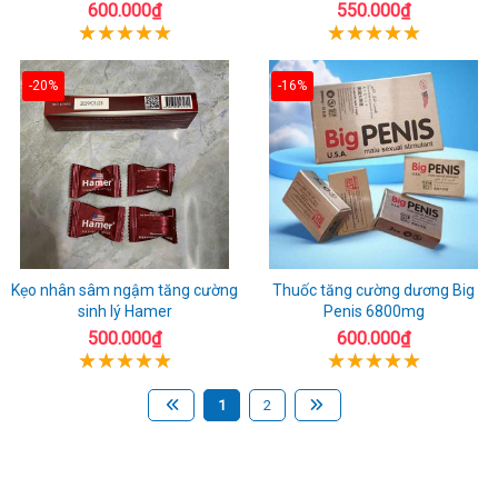
600.000₫
550.000₫
-20%
-16%
Kẹo nhân sâm ngậm tăng cường
Thuốc tăng cường dương Big
sinh lý Hamer
Penis 6800mg
500.000₫
600.000₫
1
2