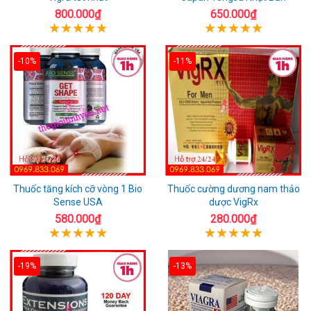
800.000₫
650.000₫
-10%
-11%
Thuốc tăng kích cỡ vòng 1 Bio
Thuốc cường dương nam thảo
Sense USA
dược VigRx
580.000₫
280.000₫
-19%
-13%