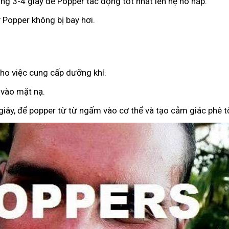
ong 3-4 giây để Popper tác động tốt nhất lên hệ hô hấp.
 Popper không bị bay hơi.
ho việc cung cấp dưỡng khí.
 vào mặt nạ.
giây, để popper từ từ ngấm vào cơ thể và tạo cảm giác phê tố