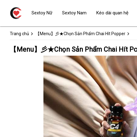
Sextoy Nữ
Sextoy Nam
Kéo dài quan hệ
Trang chủ
【Menu】彡★Chọn Sản Phẩm Chai Hít Popper
【Menu】彡★Chọn Sản Phẩm Chai Hít Popp