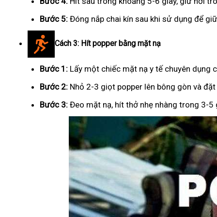
Bước 4:
Hít sâu trong khoảng 5-6 giây, giữ hơi tr
Bước 5:
Đóng nắp chai kín sau khi sử dụng để giữ
Cách 3: Hít popper bằng mặt nạ
Bước 1:
Lấy một chiếc mặt nạ y tế chuyên dụng c
Bước 2:
Nhỏ 2-3 giọt popper lên bông gòn và đặt
Bước 3:
Đeo mặt nạ, hít thở nhẹ nhàng trong 3-5 