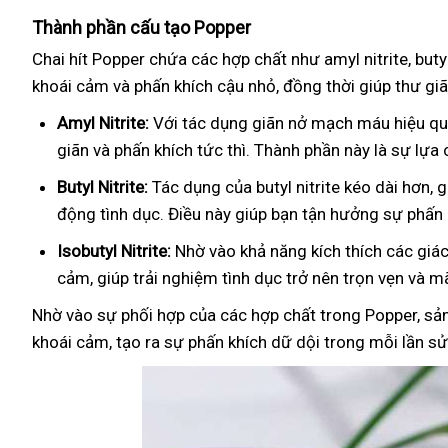
Thành phần cấu tạo Popper
Chai hít Popper chứa các hợp chất như amyl nitrite, butyl
khoái cảm và phấn khích cậu nhỏ, đồng thời giúp thư g
Amyl Nitrite:
Với tác dụng giãn nở mạch máu hiệu quả
giãn và phấn khích tức thì. Thành phần này là sự lự
Butyl Nitrite:
Tác dụng của butyl nitrite kéo dài hơn, g
động tình dục. Điều này giúp bạn tận hưởng sự phấn 
Isobutyl Nitrite:
Nhờ vào khả năng kích thích các giác
cảm, giúp trải nghiệm tình dục trở nên trọn vẹn và mã
Nhờ vào sự phối hợp của các hợp chất trong Popper, s
khoái cảm, tạo ra sự phấn khích dữ dội trong mỗi lần s