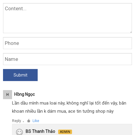
Hồng Ngọc
H
Lần dầu mình mua loai này, không nghĩ lại tốt đến vậy, băn
khoan nhiều lần k dám mua, ace tin tưởng shop này
Reply
Like
●
BS Thanh Thảo
ADMIN