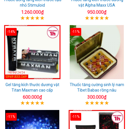
nhỏ Stimuloid
vật Alpha Maxx USA
1.260.000₫
950.000₫
-14%
-11%
Gel tăng kích thước dương vật
Thuốc tăng cường sinh lý nam
Titan Maxman cao cấp
Tibet Babao rồng nâu
600.000₫
300.000₫
-11%
-11%