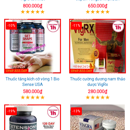
800.000₫
650.000₫
-10%
-11%
Thuốc tăng kích cỡ vòng 1 Bio
Thuốc cường dương nam thảo
Sense USA
dược VigRx
580.000₫
280.000₫
-19%
-13%