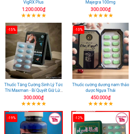
VigRX Plus
Majegra 100mg
1.200.000₫
300.000₫
-15%
-10%
Thuốc Tăng Cường Sinh Lý Tức
Thuốc cường dương nam thảo
Thì Maxman - Bí Quyết Giữ Lửa
dược Ngựa Thái
Giường Chiếu
300.000₫
450.000₫
-19%
-12%