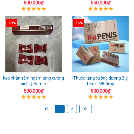
600.000₫
550.000₫
-20%
-16%
Kẹo nhân sâm ngậm tăng cường
Thuốc tăng cường dương Big
sinh lý Hamer
Penis 6800mg
500.000₫
600.000₫
1
2