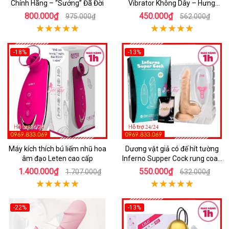
Chính Hãng – “Sướng” Đã Đời
Vibrator Không Dây – Hưng
Phấn Mọi Nơi
800.000₫
450.000₫
975.000₫
562.000₫
-18%
-13%
Máy kích thích bú liếm nhũ hoa
Dương vật giả có đế hít tường
âm đạo Leten cao cấp
Inferno Supper Cock rung coay
7 chế độ
1.400.000₫
550.000₫
1.707.000₫
632.000₫
-22%
-13%