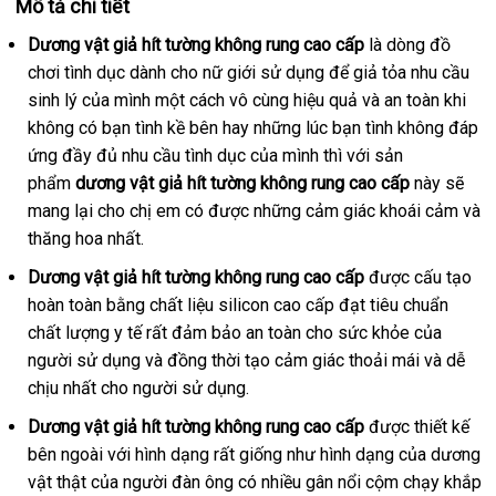
Mô tả chi tiết
Dương vật giả hít tường không rung cao cấp
là dòng đồ
chơi tình dục dành cho nữ giới sử dụng
cao
để giả tỏa nhu cầu
sinh lý
chợ
của mình một cách vô cùng hiệu quả
cấp
đẹp
và an toàn khi
không có bạn tình kề bên hay
Đức
những lúc bạn tình không đáp
ứng đầy đủ nhu cầu tình dục
phản
của mình
giá
thì
lắp
với sản
phẩm
dương vật giả hít tường không rung cao cấp
hồi
rẻ
đặt
này
nhập
sẽ
mang lại cho chị em có
giá
được
shopee
những cảm giác khoái cảm
khẩu
siêu
và
thăng hoa nhất
tốt
.
bán
thị
nhất
lẻ
Dương vật giả hít tường không rung cao cấp
đắt
được cấu tạo
hoàn toàn bằng chất liệu silicon cao cấp đạt tiêu chuẩn
nhất
chất lượng y tế
tiết
rất đảm bảo an toàn cho sức khỏe
Mỹ
của
người sử dụng
hỗ
và đồng thời tạo cảm giác thoải mái
kiệm
đặt
và dễ
chịu nhất cho người sử dụng
trợ
lớn
.
mua
Dương vật giả hít tường không rung cao cấp
cũ
được thiết kế
bên ngoài
mua
với hình dạng
nhập
rất giống như hình dạng
nhập
của dương
vật thật
quà
của người đàn ông có nhiều gân nổi cộm chạy khắp
hàng
khẩu
hàng