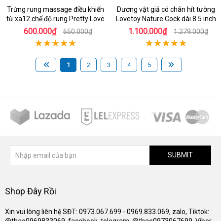
Trứng rung massage điều khiển
Dương vật giả có chân hít tường
từ xa12 chế độ rung Pretty Love
Lovetoy Nature Cock dài 8.5 inch
600.000₫
1.100.000₫
650.000₫
1.279.000₫
1
2
3
4
5
SUBMIT
Shop Đây Rồi
Xin vui lòng liên hệ SĐT: 0973.067.699 - 0969.833.069, zalo, Tiktok:
@thao0969833069, facebook, telegram: @thao0973067699, Viber,