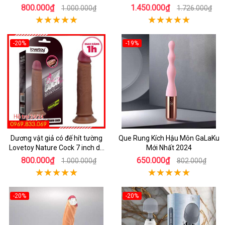
Nay
800.000₫
1.450.000₫
1.000.000₫
1.726.000₫
-20%
-19%
Dương vật giả có đế hít tường
Que Rung Kích Hậu Môn GaLaKu
Lovetoy Nature Cock 7 inch da
Mới Nhất 2024
đen
800.000₫
650.000₫
1.000.000₫
802.000₫
-20%
-20%