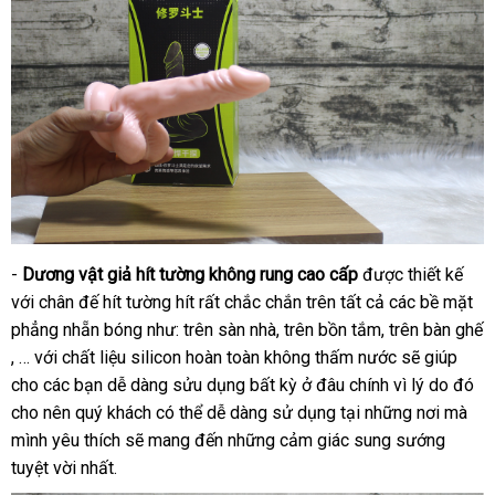
-
Dương vật giả hít tường không rung cao cấp
đại
được thiết kế
tổn
với chân đế hít tường hít
thống
rất chắc chắn trên
ở
tất cả
lý
Thái
các bề mặt
hợp
phẳng nhẵn bóng như: trên sàn nhà
kê
danh
, trên bồn tắm
đâu
Hàn
, trên bàn ghế
Lan
bảng
, …
thống
với chất liệu silicon hoàn toàn không thấm nước
sách
uy
Quốc
xuất
sẽ giúp
giá
cho
kê
đã
các bạn dễ dàng sửu dụng bất kỳ ở đâu chính vì lý do đó
tín
xứ
cho nên quý khách
qua
ở
có thể dễ dàng sử dụng tại
mới
những nơi
giá
mà
mình yêu thích
sử
hướng
sẽ mang đến
đâu
bình
những cảm giác sung sướng
nhất
rẻ
tuyệt vời nhất.
dụng
dẫn
uy
luận