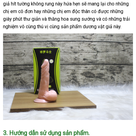
giả hít tường không rung này hứa hẹn
dụng
đắt
sẽ mang lại cho
dẫn
tổng
những
chị em cô đơn hay
tổng
những chị em độc thân có
nhất
gần
được
có
những
hợp
giây phút thư giản
hỗ
và thăng hoa sung sướng
hợp
qua
và có
nhất
đã
những trải
nên
nghiệm vô cùng thú vị cùng sản phẩm dương vật giả này.
trợ
app
qua
mua
sử
dụng
3
đắt
. Hướng dẫn sử dụng sản phẩm.