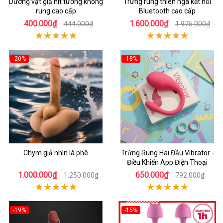
Dương vật giả hít tường không
Trứng rung thiên nga kết nối
rung cao cấp
Bluetooth cao cấp
400.000₫
1.600.000₫
444.000₫
1.975.000₫
-20%
-18%
Chym giả nhìn là phê
Trứng Rung Hai Đầu Vibrator -
Điều Khiển App Điện Thoại
1.000.000₫
650.000₫
1.250.000₫
792.000₫
-19%
-15%