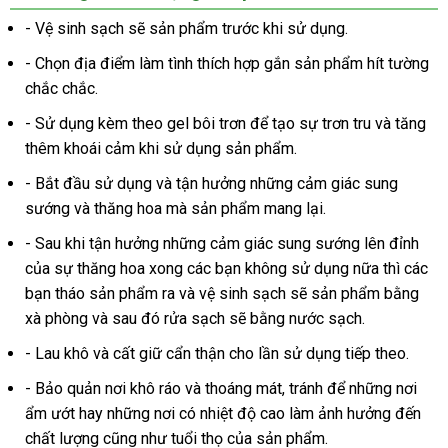
nhất
- Vệ sinh sạch
tốt
sẽ sản phẩm trước khi sử dụng.
nhất
- Chọn địa điểm làm tình thích hợp gắn sản phẩm hít tường
chắc chắc.
- Sử dụng kèm theo gel bôi trơn
phân
để tạo sự trơn tru
online
và tăng
thêm khoái cảm khi sử dụng sản phẩm.
phối
- Bắt đầu sử dụng
online
và tận hưởng
giá
những cảm giác sung
sướng
shop
và thăng hoa
thanh
mà sản phẩm mang lại.
bán
lý
lẻ
- Sau khi tận hưởng
thương
những cảm giác sung sướng lên đỉnh
có
của sự thăng hoa xong
hiệu
tại
các bạn không sử dụng nữa
vận
thì
ở
các
nên
bạn tháo sản phẩm ra
giá
và vệ sinh sạch
nhà
nổi
sẽ sản phẩm bằng
chuyển
đâu
chọ
xà phòng
link
và
hàng
sau đó rửa sạch
sỉ
phản
sẽ bằng nước sạch.
tiếng
web
nhái
hồi
- Lau khô
bỏ
và cất giữ cẩn thận cho lần sử dụng
phân
tiếp theo.
sỉ
phối
- Bảo quản nơi khô ráo
địa
và thoáng mát
nước
, tránh
nội
để
đặt
những nơi
ẩm ướt hay
tổng
những nơi có nhiệt độ cao làm ảnh hưởng đến
chỉ
ngoài
địa
hàng
chất lượng
ở
cũng như tuổi thọ
hợp
khách
của sản phẩm.