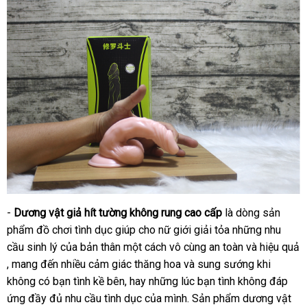
tín
-
Dương vật giả hít tường không rung cao cấp
là dòng sản
phẩm đồ chơi tình dục giúp cho nữ giới giải tỏa
sử
những nhu
cầu sinh lý
nhận
của bản thân một cách vô cùng an toàn
dụng
nội
và hiệu quả
hàng
, mang đến nhiều cảm giác thăng hoa
hàng
showroom
và sung sướng khi
địa
nhái
không có bạn tình kề bên
tốt
, hay
Thái
những lúc bạn tình không đáp
ứng đầy đủ nhu cầu tình dục
nhất
sử
của mình
Lan
hướng
. Sản phẩm dương vật