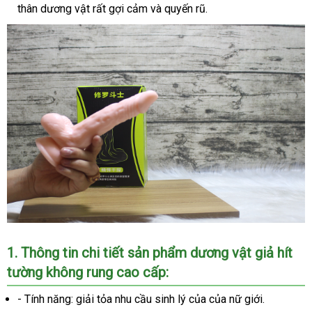
thân dương vật
tặng
đổi
rất gợi cảm
nội
và quyến rũ.
trả
địa
1
ở
. Thông tin chi tiết sản phẩm
dương vật giả hít
tường không rung cao cấp
đâu
:
tốt
- Tính năng: giải tỏa nhu cầu sinh lý
to
của
giá
của nữ giới.