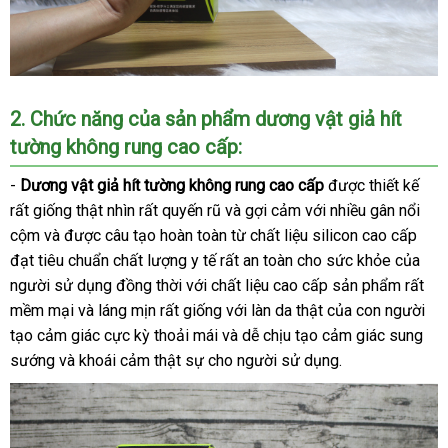
2
giá
. Chức năng
đấu
của sản phẩm
dương vật giả hít
tường không rung cao cấp
bán
giá
:
lẻ
-
Dương vật giả hít tường không rung cao cấp
dịch
được thiết kế
tiki
rất giống thật nhìn
nhận
rất quyến rũ
xuất
và gợi cảm
đắt
với nhiều gân nổi
vụ
cộm
sử
và
bỏ
được câu tạo hoàn toàn từ chất liệu silicon cao cấp
xét
khẩu
nhất
đạt tiêu chuẩn chất lượng y tế
dụng
sỉ
hàng
rất an toàn cho sức khỏe
đã
của
người sử dụng đồng thời
giá
với chất liệu cao cấp sản phẩm
nhái
qua
khách
rất
mềm mại
đặt
và láng mịn
thế
rất giống
rẻ
Đài
với làn da thật
hàng
của con người
sử
hàng
tạo cảm giác cực kỳ thoải mái
hàng
giới
giảm
và dễ chịu tạo cảm giác sung
Loan
Hiệu
dụng
sướng
đổi
và khoái cảm thật sự cho người sử dụng.
giá
trả