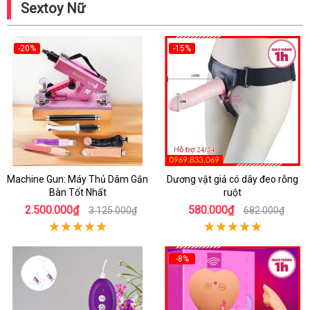
Sextoy Nữ
-20%
-15%
Machine Gun: Máy Thủ Dâm Gắn
Dương vật giả có dây đeo rỗng
Bàn Tốt Nhất
ruột
2.500.000₫
580.000₫
3.125.000₫
682.000₫
-8%