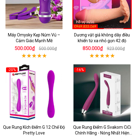
Máy Omysky Kẹp Núm Vú –
Dương vật giả không dây điều
Cảm Giác Mạnh Mẽ
khiển từ xa nhỏ gọn 42 độ
500.000₫
850.000₫
500.000₫
923.000₫
-20%
-16%
Que Rung Kích Điểm G 12 Chế Độ
Que Rung Điểm G Svakom CiCi
Pretty Love
Chính Hãng - Nóng Nhất Hiện