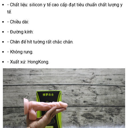
bán
- Chất liệu: silicon y tế cao cấp đạt tiêu chuẩn chất lượng y
tế.
- Chiều dài:
- Đường kính:
- Chân đế hít tường
vệ
rất chắc chắn.
sinh
- Không rung.
- Xuất xứ: HongKong.