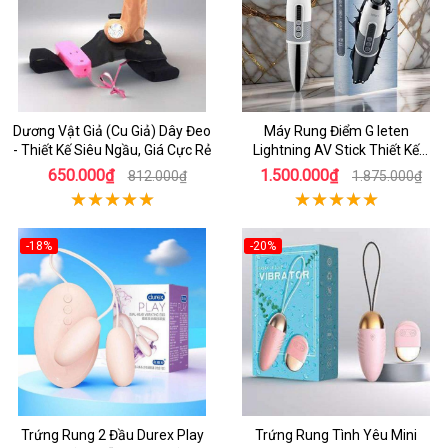
Dương Vật Giả (Cu Giả) Dây Đeo
Máy Rung Điểm G leten
- Thiết Kế Siêu Ngầu, Giá Cực Rẻ
Lightning AV Stick Thiết Kế
Thông Minh
650.000₫
1.500.000₫
812.000₫
1.875.000₫
-18%
-20%
Trứng Rung 2 Đầu Durex Play
Trứng Rung Tình Yêu Mini