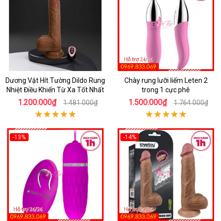
Dương Vật Hít Tường Dildo Rung
Chày rung lưỡi liếm Leten 2
Nhiệt Điều Khiển Từ Xa Tốt Nhất
trong 1 cực phê
1.200.000₫
1.500.000₫
1.481.000₫
1.764.000₫
-13%
-14%