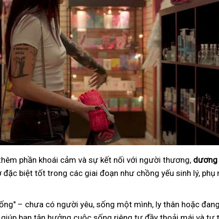
 thêm phần khoái cảm và sự kết nối với người thương,
dương 
đặc biệt tốt trong các giai đoạn như chồng yếu sinh lý, phụ 
ng" – chưa có người yêu, sống một mình, ly thân hoặc đang
 giúp bạn tận hưởng cuộc sống riêng tư đầy thoải mái và tự t