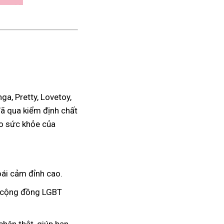
a, Pretty, Lovetoy,
đã qua kiểm định chất
ho sức khỏe của
ái cảm đỉnh cao.
à cộng đồng LGBT