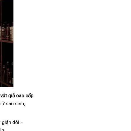
vật giả cao cấp
nữ sau sinh,
 giận dỗi –
in.