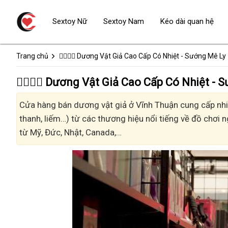
Sextoy Nữ
Sextoy Nam
Kéo dài quan hệ
Trang chủ
👩‍❤️‍💋‍👨 Dương Vật Giả Cao Cấp Có Nhiệt - Sướng Mê Ly
👩‍❤️‍💋‍👨 Dương Vật Giả Cao Cấp Có Nhiệt
Cửa hàng bán dương vật giả ở Vĩnh Thuận cung cấp nhiề
thanh, liếm…) từ các thương hiệu nổi tiếng về đồ chơi n
từ Mỹ, Đức, Nhật, Canada,…