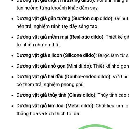
Dương vật giả thụt (Thrusting dildo):
Với tính năng t
tận hưởng từng khoảnh khắc đắm say.
Dương vật giả gắn tường (Suction cup dildo):
Đế hút
nên trải nghiệm rảnh tay đầy sáng tạo.
Dương vật giả mềm mại (Realistic dildo):
Thiết kế g
tự nhiên như da thật.
Dương vật giả silicon (Silicone dildo):
Được làm từ si
Dương vật giả nhỏ gọn (Mini dildo):
Thiết kế nhỏ gọn,
Dương vật giả hai đầu (Double-ended dildo):
Với hai
có thêm trải nghiệm phong phú.
Dương vật giả thủy tinh (Glass dildo):
Thủy tinh cao 
Dương vật giả kim loại (Metal dildo):
Chất liệu kim l
thăng hoa và kích thích tối đa.