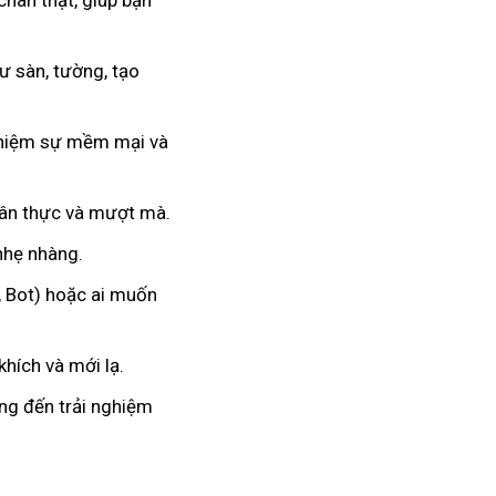
chân thật, giúp bạn
 sàn, tường, tạo
nghiệm sự mềm mại và
hân thực và mượt mà.
 nhẹ nhàng.
, Bot) hoặc ai muốn
hích và mới lạ.
ang đến trải nghiệm