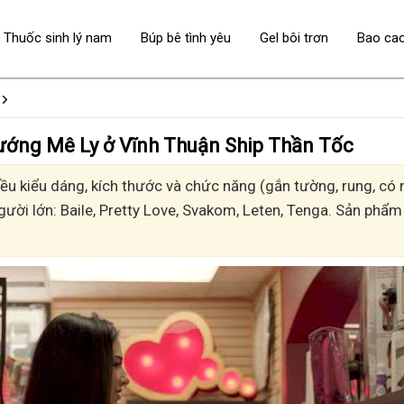
Thuốc sinh lý nam
Búp bê tình yêu
Gel bôi trơn
Bao ca
 - Sướng Mê Ly ở Vĩnh Thuận Ship Thần Tốc
u kiểu dáng, kích thước và chức năng (gắn tường, rung, có n
gười lớn: Baile, Pretty Love, Svakom, Leten, Tenga. Sản phẩm