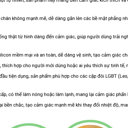
hụt tự nhiên, sản phẩm này mang đến cảm giác kích thích và 
 chân không mạnh mẽ, dễ dàng gắn lên các bề mặt phẳng như
iống thật từ hình dáng đến cảm giác, giúp người dùng trải 
licon mềm mại và an toàn, dễ dàng vệ sinh, tạo cảm giác c
 thích hợp cho người mới dùng hoặc ai yêu thích sự tinh tế,
 đầu tiện dụng, sản phẩm phù hợp cho các cặp đôi LGBT (Les
cấp, có thể làm nóng hoặc làm lạnh, mang lại cảm giác phấn k
oại bền chắc, tạo cảm giác mạnh mẽ khi thay đổi nhiệt độ, m