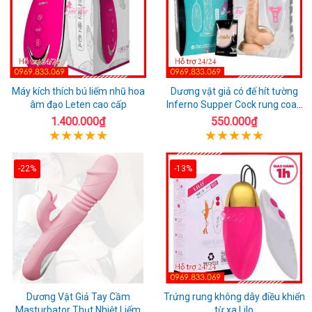
Máy kích thích bú liếm nhũ hoa
Dương vật giả có đế hít tường
âm đạo Leten cao cấp
Inferno Supper Cock rung coay
7 chế độ
1.400.000₫
550.000₫
-22%
-13%
Dương Vật Giả Tay Cầm
Trứng rung không dây điều khiển
Masturbator Thụt Nhiệt Liếm
từ xa Lilo