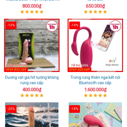
Rung
800.000₫
650.000₫
-10%
-19%
Dương vật giả hít tường không
Trứng rung thiên nga kết nối
rung cao cấp
Bluetooth cao cấp
400.000₫
1.600.000₫
-20%
-18%