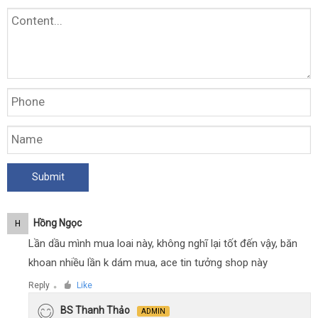
Hồng Ngọc
H
Lần dầu mình mua loai này, không nghĩ lại tốt đến vậy, băn
khoan nhiều lần k dám mua, ace tin tưởng shop này
Reply
Like
●
BS Thanh Thảo
ADMIN