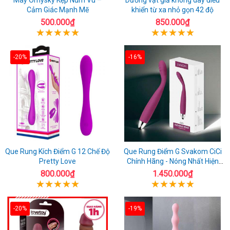
Cảm Giác Mạnh Mẽ
khiển từ xa nhỏ gọn 42 độ
500.000₫
850.000₫
-20%
-16%
Que Rung Kích Điểm G 12 Chế Độ
Que Rung Điểm G Svakom CiCi
Pretty Love
Chính Hãng - Nóng Nhất Hiện
Nay
800.000₫
1.450.000₫
-20%
-19%