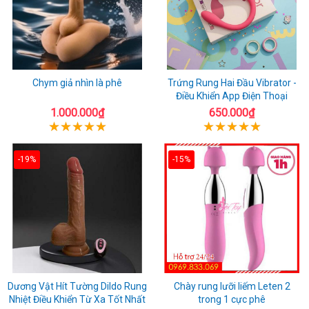
Chym giả nhìn là phê
Trứng Rung Hai Đầu Vibrator -
Điều Khiển App Điện Thoại
1.000.000₫
650.000₫
-19%
-15%
Dương Vật Hít Tường Dildo Rung
Chày rung lưỡi liếm Leten 2
Nhiệt Điều Khiển Từ Xa Tốt Nhất
trong 1 cực phê