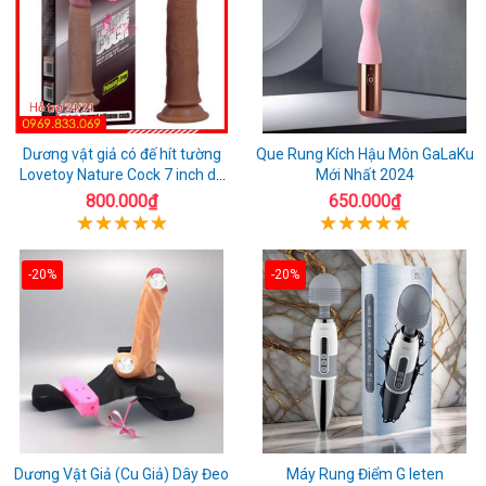
Dương vật giả có đế hít tường
Que Rung Kích Hậu Môn GaLaKu
Lovetoy Nature Cock 7 inch da
Mới Nhất 2024
đen
800.000₫
650.000₫
-20%
-20%
Dương Vật Giả (Cu Giả) Dây Đeo
Máy Rung Điểm G leten