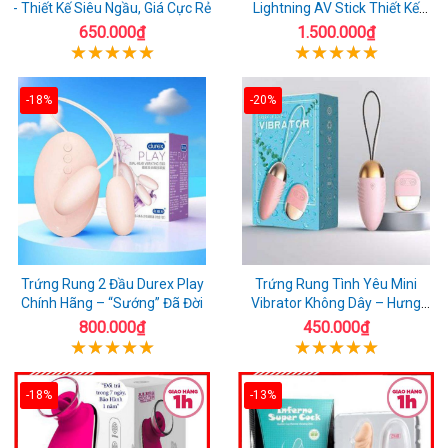
- Thiết Kế Siêu Ngầu, Giá Cực Rẻ
Lightning AV Stick Thiết Kế
Thông Minh
650.000₫
1.500.000₫
-18%
-20%
Trứng Rung 2 Đầu Durex Play
Trứng Rung Tình Yêu Mini
Chính Hãng – “Sướng” Đã Đời
Vibrator Không Dây – Hưng
Phấn Mọi Nơi
800.000₫
450.000₫
-18%
-13%