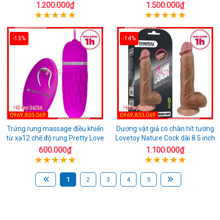
1.200.000₫
1.500.000₫
-13%
-14%
Trứng rung massage điều khiển
Dương vật giả có chân hít tường
từ xa12 chế độ rung Pretty Love
Lovetoy Nature Cock dài 8.5 inch
600.000₫
1.100.000₫
1
2
3
4
5