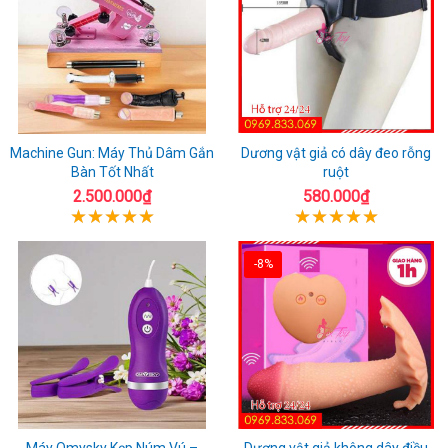
Machine Gun: Máy Thủ Dâm Gắn
Dương vật giả có dây đeo rỗng
Bàn Tốt Nhất
ruột
2.500.000₫
580.000₫
-8%
Máy Omysky Kẹp Núm Vú –
Dương vật giả không dây điều