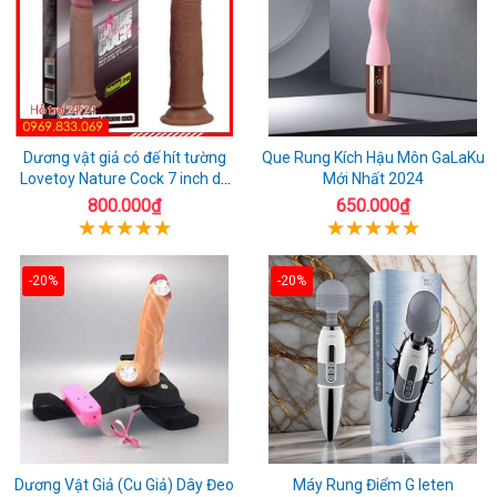
Dương vật giả có đế hít tường
Que Rung Kích Hậu Môn GaLaKu
Lovetoy Nature Cock 7 inch da
Mới Nhất 2024
đen
800.000₫
650.000₫
-20%
-20%
Dương Vật Giả (Cu Giả) Dây Đeo
Máy Rung Điểm G leten