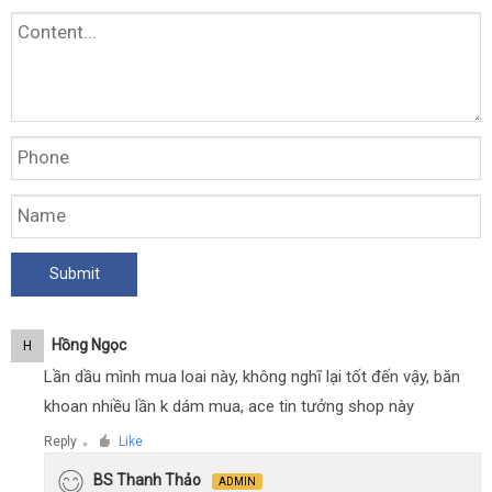
Hồng Ngọc
H
Lần dầu mình mua loai này, không nghĩ lại tốt đến vậy, băn
khoan nhiều lần k dám mua, ace tin tưởng shop này
Reply
Like
●
BS Thanh Thảo
ADMIN