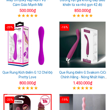
Cảm Giác Mạnh Mẽ
khiển từ xa nhỏ gọn 42 độ
500.000₫
850.000₫
-20%
-16%
Que Rung Kích Điểm G 12 Chế Độ
Que Rung Điểm G Svakom CiCi
Pretty Love
Chính Hãng - Nóng Nhất Hiện
Nay
800.000₫
1.450.000₫
-20%
-19%