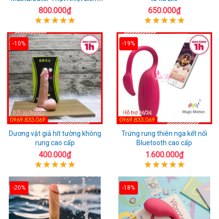
Rung
800.000₫
650.000₫
-10%
-19%
Dương vật giả hít tường không
Trứng rung thiên nga kết nối
rung cao cấp
Bluetooth cao cấp
400.000₫
1.600.000₫
-20%
-18%