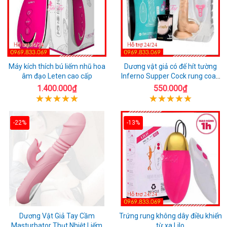
Máy kích thích bú liếm nhũ hoa
Dương vật giả có đế hít tường
âm đạo Leten cao cấp
Inferno Supper Cock rung coay
7 chế độ
1.400.000₫
550.000₫
-22%
-13%
Dương Vật Giả Tay Cầm
Trứng rung không dây điều khiển
Masturbator Thụt Nhiệt Liếm
từ xa Lilo