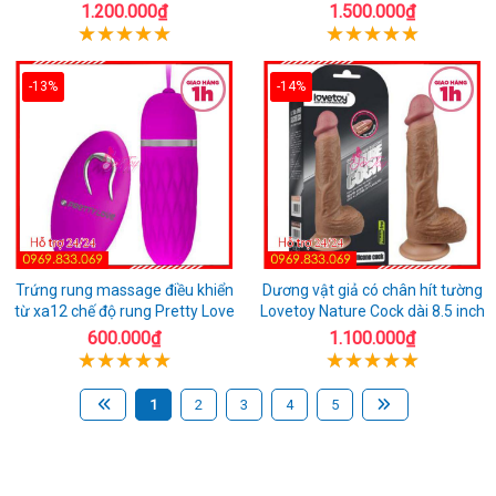
1.200.000₫
1.500.000₫
-13%
-14%
Trứng rung massage điều khiển
Dương vật giả có chân hít tường
từ xa12 chế độ rung Pretty Love
Lovetoy Nature Cock dài 8.5 inch
600.000₫
1.100.000₫
1
2
3
4
5