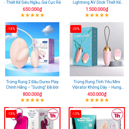
- Thiết Kế Siêu Ngầu, Giá Cực Rẻ
Lightning AV Stick Thiết Kế
Thông Minh
650.000₫
1.500.000₫
-18%
-20%
Trứng Rung 2 Đầu Durex Play
Trứng Rung Tình Yêu Mini
Chính Hãng – “Sướng” Đã Đời
Vibrator Không Dây – Hưng
Phấn Mọi Nơi
800.000₫
450.000₫
-18%
-13%