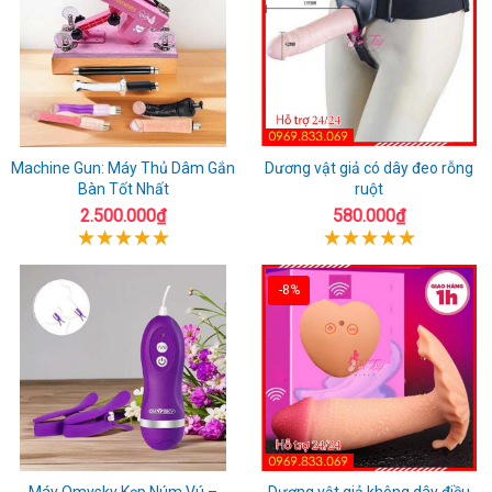
Machine Gun: Máy Thủ Dâm Gắn
Dương vật giả có dây đeo rỗng
Bàn Tốt Nhất
ruột
2.500.000₫
580.000₫
-8%
Máy Omysky Kẹp Núm Vú –
Dương vật giả không dây điều