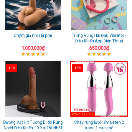
Chym giả nhìn là phê
Trứng Rung Hai Đầu Vibrator -
Điều Khiển App Điện Thoại
1.000.000₫
650.000₫
-19%
-15%
Dương Vật Hít Tường Dildo Rung
Chày rung lưỡi liếm Leten 2
Nhiệt Điều Khiển Từ Xa Tốt Nhất
trong 1 cực phê