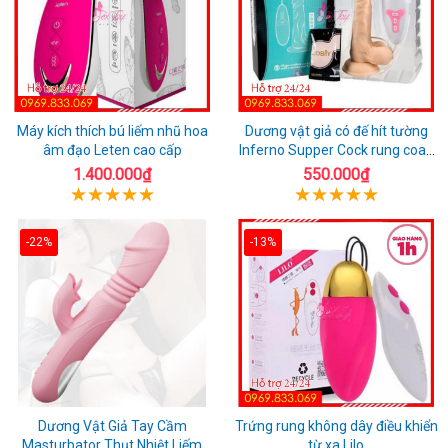
Máy kích thích bú liếm nhũ hoa
Dương vật giả có đế hít tường
âm đạo Leten cao cấp
Inferno Supper Cock rung coay
7 chế độ
1.400.000₫
550.000₫
-22%
-13%
Dương Vật Giả Tay Cầm
Trứng rung không dây điều khiển
Masturbator Thụt Nhiệt Liếm
từ xa Lilo