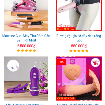
Machine Gun: Máy Thủ Dâm Gắn
Dương vật giả có dây đeo rỗng
Bàn Tốt Nhất
ruột
2.500.000₫
580.000₫
-8%
Máy Omysky Kẹp Núm Vú –
Dương vật giả không dây điều