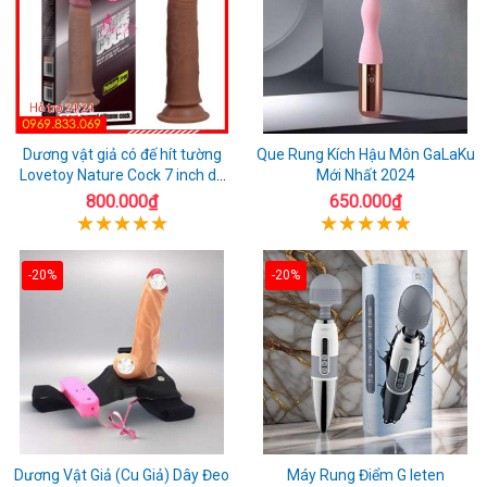
Dương vật giả có đế hít tường
Que Rung Kích Hậu Môn GaLaKu
Lovetoy Nature Cock 7 inch da
Mới Nhất 2024
đen
800.000₫
650.000₫
-20%
-20%
Dương Vật Giả (Cu Giả) Dây Đeo
Máy Rung Điểm G leten