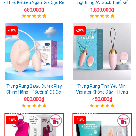
- Thiết Kế Siêu Ngầu, Giá Cực Rẻ
Lightning AV Stick Thiết Kế
Thông Minh
650.000₫
1.500.000₫
-18%
-20%
Trứng Rung 2 Đầu Durex Play
Trứng Rung Tình Yêu Mini
Chính Hãng – “Sướng” Đã Đời
Vibrator Không Dây – Hưng
Phấn Mọi Nơi
800.000₫
450.000₫
-18%
-13%