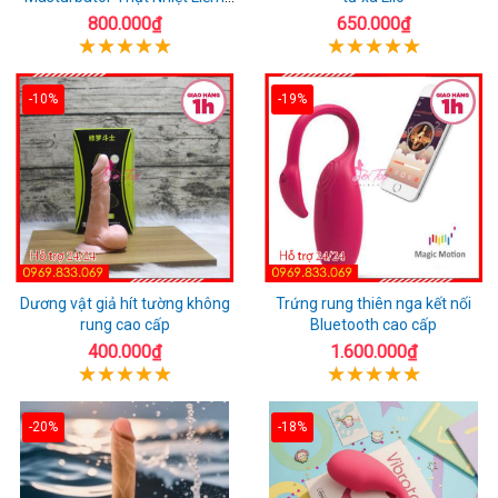
Rung
800.000₫
650.000₫
-10%
-19%
Dương vật giả hít tường không
Trứng rung thiên nga kết nối
rung cao cấp
Bluetooth cao cấp
400.000₫
1.600.000₫
-20%
-18%