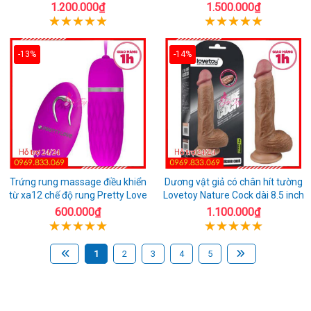
1.200.000₫
1.500.000₫
-13%
-14%
Trứng rung massage điều khiển
Dương vật giả có chân hít tường
từ xa12 chế độ rung Pretty Love
Lovetoy Nature Cock dài 8.5 inch
600.000₫
1.100.000₫
1
2
3
4
5