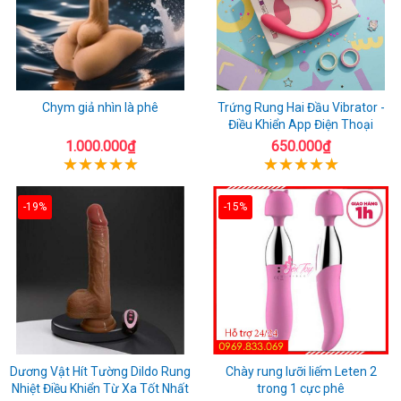
Chym giả nhìn là phê
Trứng Rung Hai Đầu Vibrator -
Điều Khiển App Điện Thoại
1.000.000₫
650.000₫
-19%
-15%
Dương Vật Hít Tường Dildo Rung
Chày rung lưỡi liếm Leten 2
Nhiệt Điều Khiển Từ Xa Tốt Nhất
trong 1 cực phê