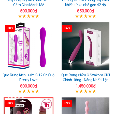
Cảm Giác Mạnh Mẽ
khiển từ xa nhỏ gọn 42 độ
500.000₫
850.000₫
-20%
-16%
Que Rung Kích Điểm G 12 Chế Độ
Que Rung Điểm G Svakom CiCi
Pretty Love
Chính Hãng - Nóng Nhất Hiện
Nay
800.000₫
1.450.000₫
-20%
-19%