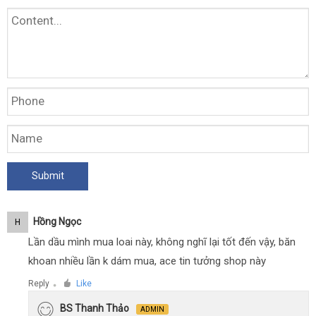
Hồng Ngọc
H
Lần dầu mình mua loai này, không nghĩ lại tốt đến vậy, băn
khoan nhiều lần k dám mua, ace tin tưởng shop này
Reply
Like
●
BS Thanh Thảo
ADMIN