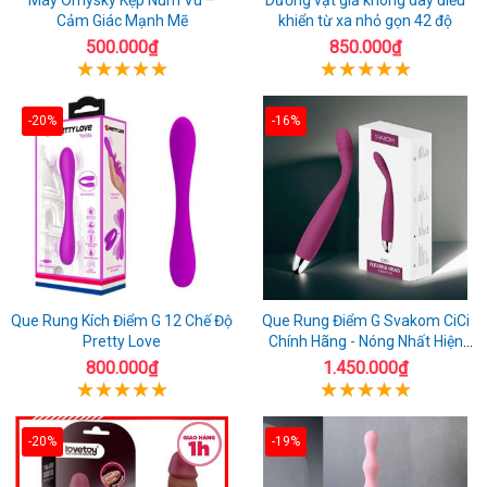
Cảm Giác Mạnh Mẽ
khiển từ xa nhỏ gọn 42 độ
500.000₫
850.000₫
-20%
-16%
Que Rung Kích Điểm G 12 Chế Độ
Que Rung Điểm G Svakom CiCi
Pretty Love
Chính Hãng - Nóng Nhất Hiện
Nay
800.000₫
1.450.000₫
-20%
-19%