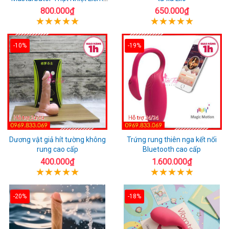
Rung
800.000₫
650.000₫
-10%
-19%
Dương vật giả hít tường không
Trứng rung thiên nga kết nối
rung cao cấp
Bluetooth cao cấp
400.000₫
1.600.000₫
-20%
-18%