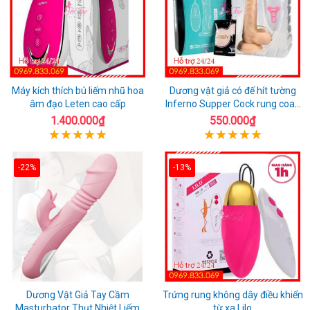
Máy kích thích bú liếm nhũ hoa
Dương vật giả có đế hít tường
âm đạo Leten cao cấp
Inferno Supper Cock rung coay
7 chế độ
1.400.000₫
550.000₫
-22%
-13%
Dương Vật Giả Tay Cầm
Trứng rung không dây điều khiển
Masturbator Thụt Nhiệt Liếm
từ xa Lilo