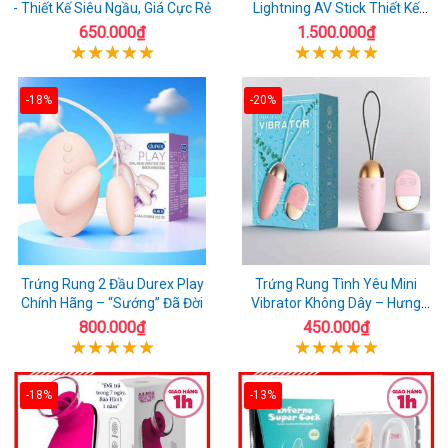
- Thiết Kế Siêu Ngầu, Giá Cực Rẻ
Lightning AV Stick Thiết Kế
Thông Minh
650.000₫
1.500.000₫
-18%
-20%
Trứng Rung 2 Đầu Durex Play
Trứng Rung Tình Yêu Mini
Chính Hãng – “Sướng” Đã Đời
Vibrator Không Dây – Hưng
Phấn Mọi Nơi
800.000₫
450.000₫
-18%
-13%