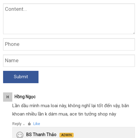
Hồng Ngọc
H
Lần dầu mình mua loai này, không nghĩ lại tốt đến vậy, băn
khoan nhiều lần k dám mua, ace tin tưởng shop này
Reply
Like
●
BS Thanh Thảo
ADMIN