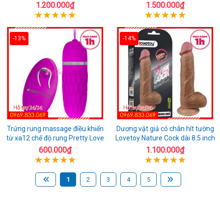
1.200.000₫
1.500.000₫
-13%
-14%
Trứng rung massage điều khiển
Dương vật giả có chân hít tường
từ xa12 chế độ rung Pretty Love
Lovetoy Nature Cock dài 8.5 inch
600.000₫
1.100.000₫
1
2
3
4
5