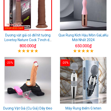
Dương vật giả có đế hít tường
Que Rung Kích Hậu Môn GaLaKu
Lovetoy Nature Cock 7 inch da
Mới Nhất 2024
đen
800.000₫
650.000₫
-20%
-20%
Dương Vật Giả (Cu Giả) Dây Đeo
Máy Rung Điểm G leten