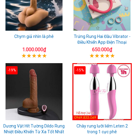
Chym giả nhìn là phê
Trứng Rung Hai Đầu Vibrator -
Điều Khiển App Điện Thoại
1.000.000₫
650.000₫
-19%
-15%
Dương Vật Hít Tường Dildo Rung
Chày rung lưỡi liếm Leten 2
Nhiệt Điều Khiển Từ Xa Tốt Nhất
trong 1 cực phê