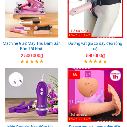
Machine Gun: Máy Thủ Dâm Gắn
Dương vật giả có dây đeo rỗng
Bàn Tốt Nhất
ruột
2.500.000₫
580.000₫
-8%
Máy Omysky Kẹp Núm Vú –
Dương vật giả không dây điều