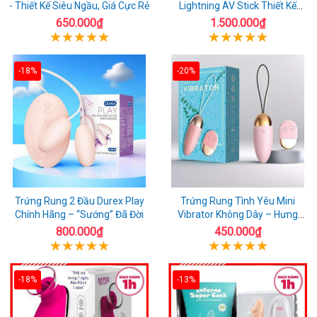
- Thiết Kế Siêu Ngầu, Giá Cực Rẻ
Lightning AV Stick Thiết Kế
Thông Minh
650.000₫
1.500.000₫
-18%
-20%
Trứng Rung 2 Đầu Durex Play
Trứng Rung Tình Yêu Mini
Chính Hãng – “Sướng” Đã Đời
Vibrator Không Dây – Hưng
Phấn Mọi Nơi
800.000₫
450.000₫
-18%
-13%