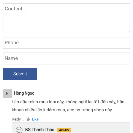
Hồng Ngọc
H
Lần dầu mình mua loai này, không nghĩ lại tốt đến vậy, băn
khoan nhiều lần k dám mua, ace tin tưởng shop này
Reply
Like
●
BS Thanh Thảo
ADMIN