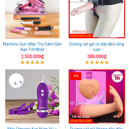
Machine Gun: Máy Thủ Dâm Gắn
Dương vật giả có dây đeo rỗng
Bàn Tốt Nhất
ruột
2.500.000₫
580.000₫
-8%
Máy Omysky Kẹp Núm Vú –
Dương vật giả không dây điều