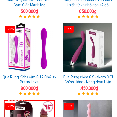
Cảm Giác Mạnh Mẽ
khiển từ xa nhỏ gọn 42 độ
500.000₫
850.000₫
-20%
-16%
Que Rung Kích Điểm G 12 Chế Độ
Que Rung Điểm G Svakom CiCi
Pretty Love
Chính Hãng - Nóng Nhất Hiện
Nay
800.000₫
1.450.000₫
-20%
-19%