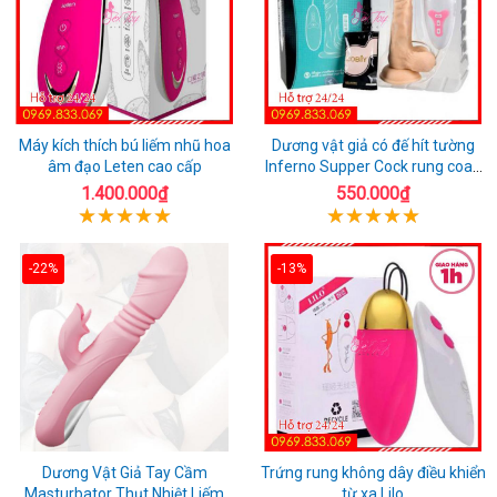
Máy kích thích bú liếm nhũ hoa
Dương vật giả có đế hít tường
âm đạo Leten cao cấp
Inferno Supper Cock rung coay
7 chế độ
1.400.000₫
550.000₫
-22%
-13%
Dương Vật Giả Tay Cầm
Trứng rung không dây điều khiển
Masturbator Thụt Nhiệt Liếm
từ xa Lilo