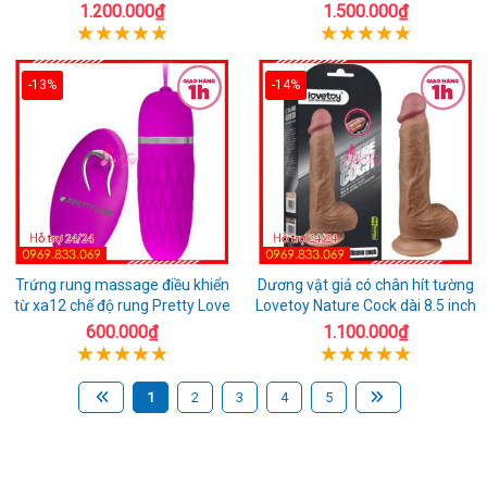
1.200.000₫
1.500.000₫
-13%
-14%
Trứng rung massage điều khiển
Dương vật giả có chân hít tường
từ xa12 chế độ rung Pretty Love
Lovetoy Nature Cock dài 8.5 inch
600.000₫
1.100.000₫
1
2
3
4
5