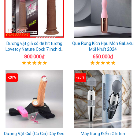
Dương vật giả có đế hít tường
Que Rung Kích Hậu Môn GaLaKu
Lovetoy Nature Cock 7 inch da
Mới Nhất 2024
đen
800.000₫
650.000₫
-20%
-20%
Dương Vật Giả (Cu Giả) Dây Đeo
Máy Rung Điểm G leten