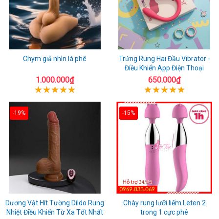
Chym giả nhìn là phê
Trứng Rung Hai Đầu Vibrator -
Điều Khiển App Điện Thoại
1.000.000₫
650.000₫
-19%
-15%
Dương Vật Hít Tường Dildo Rung
Chày rung lưỡi liếm Leten 2
Nhiệt Điều Khiển Từ Xa Tốt Nhất
trong 1 cực phê