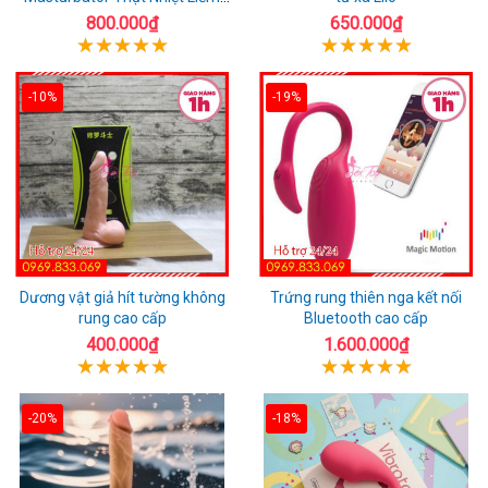
Rung
800.000₫
650.000₫
-10%
-19%
Dương vật giả hít tường không
Trứng rung thiên nga kết nối
rung cao cấp
Bluetooth cao cấp
400.000₫
1.600.000₫
-20%
-18%