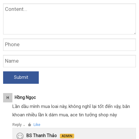
Hồng Ngọc
H
Lần dầu mình mua loai này, không nghĩ lại tốt đến vậy, băn
khoan nhiều lần k dám mua, ace tin tưởng shop này
Reply
Like
●
BS Thanh Thảo
ADMIN