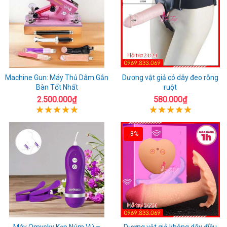
Machine Gun: Máy Thủ Dâm Gắn
Dương vật giả có dây đeo rỗng
Bàn Tốt Nhất
ruột
2.500.000₫
580.000₫
-8%
Máy Omysky Kẹp Núm Vú –
Dương vật giả không dây điều