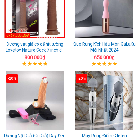
Dương vật giả có đế hít tường
Que Rung Kích Hậu Môn GaLaKu
Lovetoy Nature Cock 7 inch da
Mới Nhất 2024
đen
800.000₫
650.000₫
-20%
-20%
Dương Vật Giả (Cu Giả) Dây Đeo
Máy Rung Điểm G leten