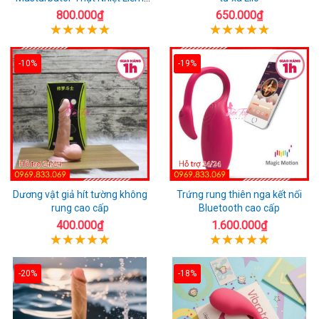
Rung
800.000₫
650.000₫
-10%
-19%
Dương vật giả hít tường không
Trứng rung thiên nga kết nối
rung cao cấp
Bluetooth cao cấp
400.000₫
1.600.000₫
-20%
-18%