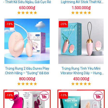
- Thiết Kế Siêu Ngầu, Giá Cực Rẻ
Lightning AV Stick Thiết Kế
Thông Minh
650.000₫
1.500.000₫
-18%
-20%
Trứng Rung 2 Đầu Durex Play
Trứng Rung Tình Yêu Mini
Chính Hãng – “Sướng” Đã Đời
Vibrator Không Dây – Hưng
Phấn Mọi Nơi
800.000₫
450.000₫
-18%
-13%