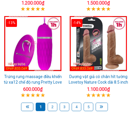
1.200.000₫
1.500.000₫
-13%
-14%
Trứng rung massage điều khiển
Dương vật giả có chân hít tường
từ xa12 chế độ rung Pretty Love
Lovetoy Nature Cock dài 8.5 inch
600.000₫
1.100.000₫
1
2
3
4
5