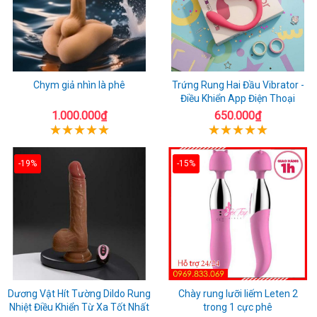
Chym giả nhìn là phê
Trứng Rung Hai Đầu Vibrator -
Điều Khiển App Điện Thoại
1.000.000₫
650.000₫
-19%
-15%
Dương Vật Hít Tường Dildo Rung
Chày rung lưỡi liếm Leten 2
Nhiệt Điều Khiển Từ Xa Tốt Nhất
trong 1 cực phê