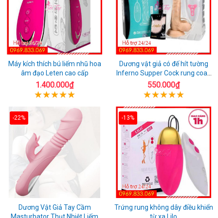
Máy kích thích bú liếm nhũ hoa
Dương vật giả có đế hít tường
âm đạo Leten cao cấp
Inferno Supper Cock rung coay
7 chế độ
1.400.000₫
550.000₫
-22%
-13%
Dương Vật Giả Tay Cầm
Trứng rung không dây điều khiển
Masturbator Thụt Nhiệt Liếm
từ xa Lilo