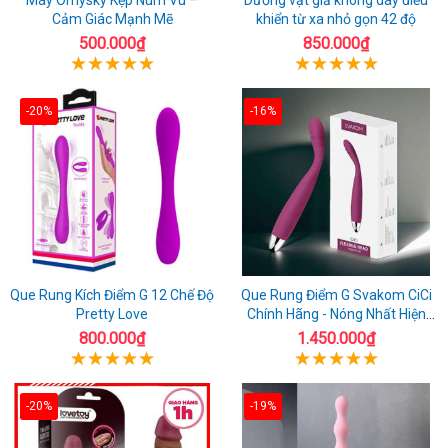
Cảm Giác Mạnh Mẽ
khiển từ xa nhỏ gọn 42 độ
500.000₫
850.000₫
-20%
-16%
Que Rung Kích Điểm G 12 Chế Độ
Que Rung Điểm G Svakom CiCi
Pretty Love
Chính Hãng - Nóng Nhất Hiện
Nay
800.000₫
1.450.000₫
-20%
-19%