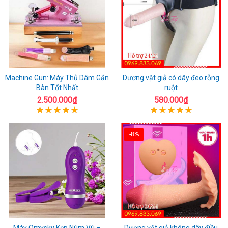
Machine Gun: Máy Thủ Dâm Gắn
Dương vật giả có dây đeo rỗng
Bàn Tốt Nhất
ruột
2.500.000₫
580.000₫
-8%
Máy Omysky Kẹp Núm Vú –
Dương vật giả không dây điều