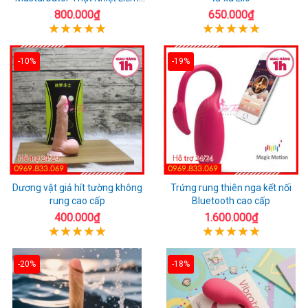
Rung
800.000₫
650.000₫
-10%
-19%
Dương vật giả hít tường không
Trứng rung thiên nga kết nối
rung cao cấp
Bluetooth cao cấp
400.000₫
1.600.000₫
-20%
-18%