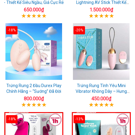
- Thiết Kế Siêu Ngầu, Giá Cực Rẻ
Lightning AV Stick Thiết Kế
Thông Minh
650.000₫
1.500.000₫
-18%
-20%
Trứng Rung 2 Đầu Durex Play
Trứng Rung Tình Yêu Mini
Chính Hãng – “Sướng” Đã Đời
Vibrator Không Dây – Hưng
Phấn Mọi Nơi
800.000₫
450.000₫
-18%
-13%