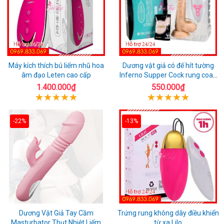
Máy kích thích bú liếm nhũ hoa
Dương vật giả có đế hít tường
âm đạo Leten cao cấp
Inferno Supper Cock rung coay
7 chế độ
1.400.000₫
550.000₫
-22%
-13%
Dương Vật Giả Tay Cầm
Trứng rung không dây điều khiển
Masturbator Thụt Nhiệt Liếm
từ xa Lilo