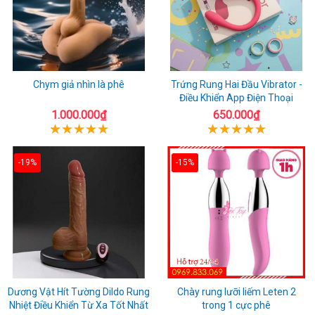
Chym giả nhìn là phê
Trứng Rung Hai Đầu Vibrator -
Điều Khiển App Điện Thoại
1.000.000₫
650.000₫
-19%
-15%
Dương Vật Hít Tường Dildo Rung
Chày rung lưỡi liếm Leten 2
Nhiệt Điều Khiển Từ Xa Tốt Nhất
trong 1 cực phê