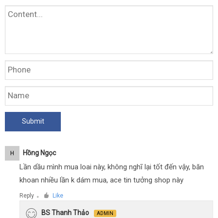
Hồng Ngọc
H
Lần dầu mình mua loai này, không nghĩ lại tốt đến vậy, băn
khoan nhiều lần k dám mua, ace tin tưởng shop này
Reply
Like
●
BS Thanh Thảo
ADMIN