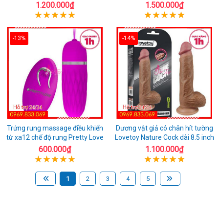
1.200.000₫
1.500.000₫
-13%
-14%
Trứng rung massage điều khiển
Dương vật giả có chân hít tường
từ xa12 chế độ rung Pretty Love
Lovetoy Nature Cock dài 8.5 inch
600.000₫
1.100.000₫
1
2
3
4
5