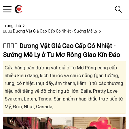
Trang chủ
👩‍❤️‍💋‍👨 Dương Vật Giả Cao Cấp Có Nhiệt - Sướng Mê Ly
👩‍❤️‍💋‍👨 Dương Vật Giả Cao Cấp Có Nhiệt -
Sướng Mê Ly ở Tu Mơ Rông Giao Kín Đáo
Cửa hàng bán dương vật giả ở Tu Mơ Rông cung cấp
nhiều kiểu dáng, kích thước và chức năng (gắn tường,
rung, có nhiệt, thụt đẩy, âm thanh, liếm…) từ các thương
hiệu nổi tiếng về đồ chơi người lớn: Baile, Pretty Love,
Svakom, Leten, Tenga. Sản phẩm nhập khẩu trực tiếp từ
Mỹ, Đức, Nhật, Canada,…