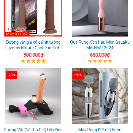
Dương vật giả có đế hít tường
Que Rung Kích Hậu Môn GaLaKu
Lovetoy Nature Cock 7 inch da
Mới Nhất 2024
đen
800.000₫
650.000₫
-20%
-20%
Dương Vật Giả (Cu Giả) Dây Đeo
Máy Rung Điểm G leten