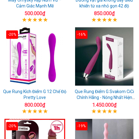
Cảm Giác Mạnh Mẽ
khiển từ xa nhỏ gọn 42 độ
500.000₫
850.000₫
-20%
-16%
Que Rung Kích Điểm G 12 Chế Độ
Que Rung Điểm G Svakom CiCi
Pretty Love
Chính Hãng - Nóng Nhất Hiện
Nay
800.000₫
1.450.000₫
-20%
-19%