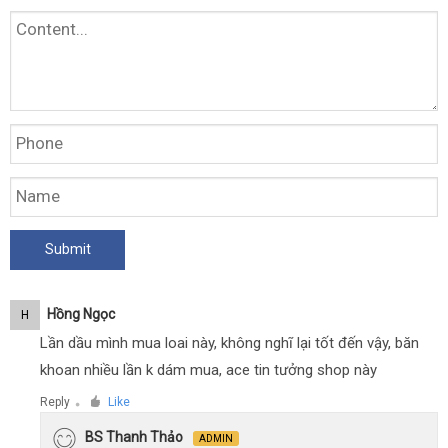
Hồng Ngọc
H
Lần dầu mình mua loai này, không nghĩ lại tốt đến vậy, băn
khoan nhiều lần k dám mua, ace tin tưởng shop này
Reply
Like
●
BS Thanh Thảo
ADMIN