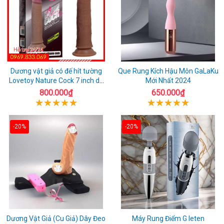
Dương vật giả có đế hít tường
Que Rung Kích Hậu Môn GaLaKu
Lovetoy Nature Cock 7 inch da
Mới Nhất 2024
đen
800.000₫
650.000₫
-20%
-20%
Dương Vật Giả (Cu Giả) Dây Đeo
Máy Rung Điểm G leten