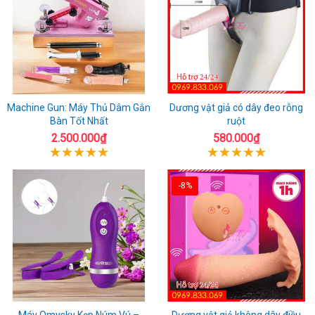
Machine Gun: Máy Thủ Dâm Gắn
Dương vật giả có dây đeo rỗng
Bàn Tốt Nhất
ruột
2.500.000₫
580.000₫
-8%
Máy Omysky Kẹp Núm Vú –
Dương vật giả không dây điều