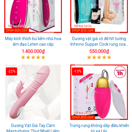
Máy kích thích bú liếm nhũ hoa
Dương vật giả có đế hít tường
âm đạo Leten cao cấp
Inferno Supper Cock rung coay
7 chế độ
1.400.000₫
550.000₫
-22%
-13%
Dương Vật Giả Tay Cầm
Trứng rung không dây điều khiển
Masturbator Thụt Nhiệt Liếm
từ xa Lilo