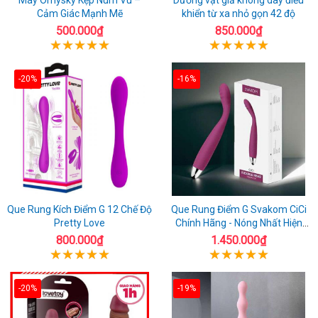
Cảm Giác Mạnh Mẽ
khiển từ xa nhỏ gọn 42 độ
500.000₫
850.000₫
-20%
-16%
Que Rung Kích Điểm G 12 Chế Độ
Que Rung Điểm G Svakom CiCi
Pretty Love
Chính Hãng - Nóng Nhất Hiện
Nay
800.000₫
1.450.000₫
-20%
-19%