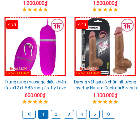
1.200.000₫
1.500.000₫
-13%
-14%
Trứng rung massage điều khiển
Dương vật giả có chân hít tường
từ xa12 chế độ rung Pretty Love
Lovetoy Nature Cock dài 8.5 inch
600.000₫
1.100.000₫
1
2
3
4
5