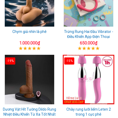
Chym giả nhìn là phê
Trứng Rung Hai Đầu Vibrator -
Điều Khiển App Điện Thoại
1.000.000₫
650.000₫
-19%
-15%
Dương Vật Hít Tường Dildo Rung
Chày rung lưỡi liếm Leten 2
Nhiệt Điều Khiển Từ Xa Tốt Nhất
trong 1 cực phê