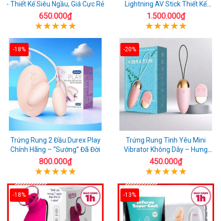
- Thiết Kế Siêu Ngầu, Giá Cực Rẻ
Lightning AV Stick Thiết Kế
Thông Minh
650.000₫
1.500.000₫
-18%
-20%
Trứng Rung 2 Đầu Durex Play
Trứng Rung Tình Yêu Mini
Chính Hãng – “Sướng” Đã Đời
Vibrator Không Dây – Hưng
Phấn Mọi Nơi
800.000₫
450.000₫
-18%
-13%