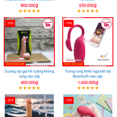
Rung
800.000₫
650.000₫
-10%
-19%
Dương vật giả hít tường không
Trứng rung thiên nga kết nối
rung cao cấp
Bluetooth cao cấp
400.000₫
1.600.000₫
-20%
-18%