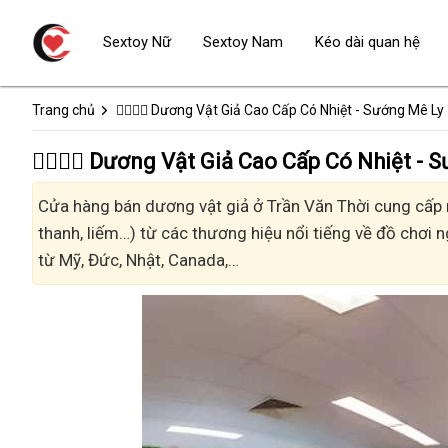
Sextoy Nữ
Sextoy Nam
Kéo dài quan hệ
Trang chủ
👩‍❤️‍💋‍👨 Dương Vật Giả Cao Cấp Có Nhiệt - Sướng Mê Ly
👩‍❤️‍💋‍👨 Dương Vật Giả Cao Cấp Có Nhiệt
Cửa hàng bán dương vật giả ở Trần Văn Thời cung cấp nh
thanh, liếm…) từ các thương hiệu nổi tiếng về đồ chơi n
từ Mỹ, Đức, Nhật, Canada,…