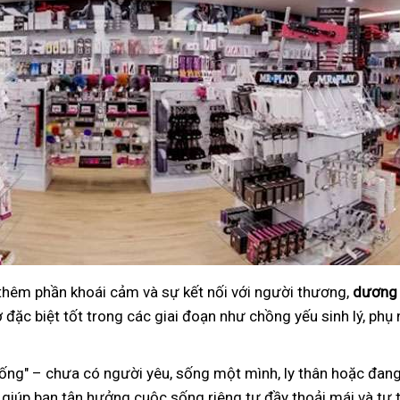
 thêm phần khoái cảm và sự kết nối với người thương,
dương 
đặc biệt tốt trong các giai đoạn như chồng yếu sinh lý, phụ 
ng" – chưa có người yêu, sống một mình, ly thân hoặc đang
 giúp bạn tận hưởng cuộc sống riêng tư đầy thoải mái và tự t