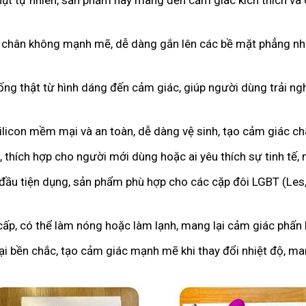
hụt tự nhiên, sản phẩm này mang đến cảm giác kích thích và 
 chân không mạnh mẽ, dễ dàng gắn lên các bề mặt phẳng như
iống thật từ hình dáng đến cảm giác, giúp người dùng trải 
licon mềm mại và an toàn, dễ dàng vệ sinh, tạo cảm giác c
 thích hợp cho người mới dùng hoặc ai yêu thích sự tinh tế,
 đầu tiện dụng, sản phẩm phù hợp cho các cặp đôi LGBT (Les
cấp, có thể làm nóng hoặc làm lạnh, mang lại cảm giác phấn k
oại bền chắc, tạo cảm giác mạnh mẽ khi thay đổi nhiệt độ, m