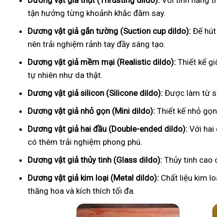
Dương vật giả thụt (Thrusting dildo):
Với tính năng t
tận hưởng từng khoảnh khắc đắm say.
Dương vật giả gắn tường (Suction cup dildo):
Đế hút
nên trải nghiệm rảnh tay đầy sáng tạo.
Dương vật giả mềm mại (Realistic dildo):
Thiết kế g
tự nhiên như da thật.
Dương vật giả silicon (Silicone dildo):
Được làm từ si
Dương vật giả nhỏ gọn (Mini dildo):
Thiết kế nhỏ gọn,
Dương vật giả hai đầu (Double-ended dildo):
Với hai
có thêm trải nghiệm phong phú.
Dương vật giả thủy tinh (Glass dildo):
Thủy tinh cao 
Dương vật giả kim loại (Metal dildo):
Chất liệu kim l
thăng hoa và kích thích tối đa.