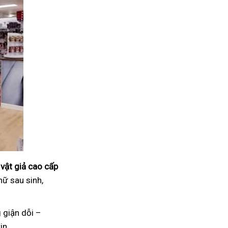
vật giả cao cấp
nữ sau sinh,
 giận dỗi –
in.