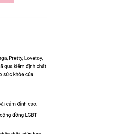
a, Pretty, Lovetoy,
đã qua kiểm định chất
ho sức khỏe của
ái cảm đỉnh cao.
à cộng đồng LGBT