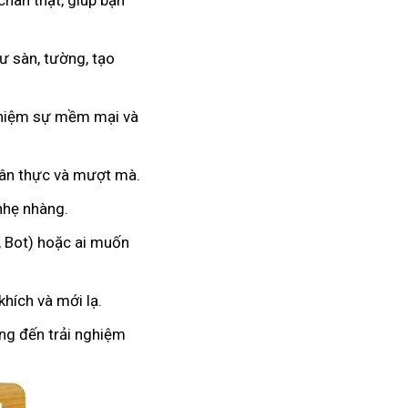
chân thật, giúp bạn
 sàn, tường, tạo
nghiệm sự mềm mại và
hân thực và mượt mà.
 nhẹ nhàng.
, Bot) hoặc ai muốn
hích và mới lạ.
ang đến trải nghiệm