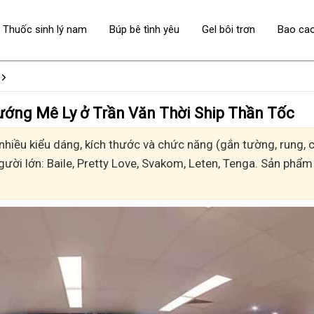
Thuốc sinh lý nam
Búp bê tình yêu
Gel bôi trơn
Bao ca
 - Sướng Mê Ly ở Trần Văn Thời Ship Thần Tốc
iều kiểu dáng, kích thước và chức năng (gắn tường, rung, có
gười lớn: Baile, Pretty Love, Svakom, Leten, Tenga. Sản phẩm