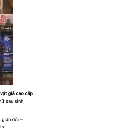
vật giả cao cấp
nữ sau sinh,
 giận dỗi –
in.