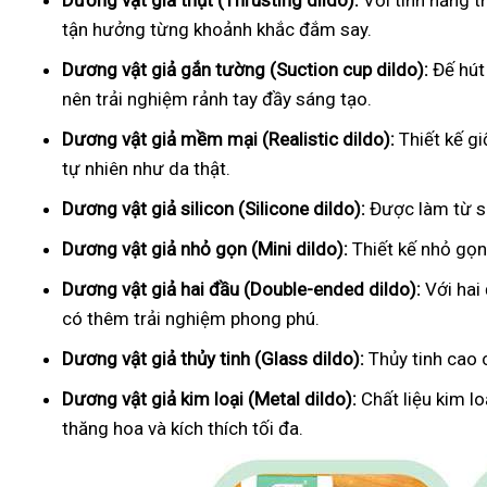
Dương vật giả thụt (Thrusting dildo):
Với tính năng t
tận hưởng từng khoảnh khắc đắm say.
Dương vật giả gắn tường (Suction cup dildo):
Đế hút
nên trải nghiệm rảnh tay đầy sáng tạo.
Dương vật giả mềm mại (Realistic dildo):
Thiết kế g
tự nhiên như da thật.
Dương vật giả silicon (Silicone dildo):
Được làm từ si
Dương vật giả nhỏ gọn (Mini dildo):
Thiết kế nhỏ gọn,
Dương vật giả hai đầu (Double-ended dildo):
Với hai
có thêm trải nghiệm phong phú.
Dương vật giả thủy tinh (Glass dildo):
Thủy tinh cao 
Dương vật giả kim loại (Metal dildo):
Chất liệu kim l
thăng hoa và kích thích tối đa.