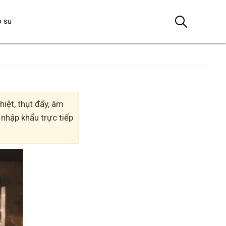
o su
iệt, thụt đẩy, âm
 nhập khẩu trực tiếp