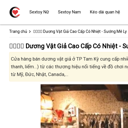
Sextoy Nữ
Sextoy Nam
Kéo dài quan hệ
Trang chủ
👩‍❤️‍💋‍👨 Dương Vật Giả Cao Cấp Có Nhiệt - Sướng Mê Ly
👩‍❤️‍💋‍👨 Dương Vật Giả Cao Cấp Có Nhiệt
Cửa hàng bán dương vật giả ở TP Tam Kỳ cung cấp nhiều
thanh, liếm…) từ các thương hiệu nổi tiếng về đồ chơi n
từ Mỹ, Đức, Nhật, Canada,…