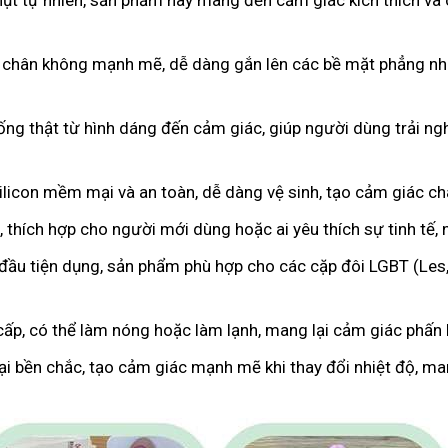
hụt tự nhiên, sản phẩm này mang đến cảm giác kích thích và 
 chân không mạnh mẽ, dễ dàng gắn lên các bề mặt phẳng như
iống thật từ hình dáng đến cảm giác, giúp người dùng trải 
licon mềm mại và an toàn, dễ dàng vệ sinh, tạo cảm giác c
 thích hợp cho người mới dùng hoặc ai yêu thích sự tinh tế,
 đầu tiện dụng, sản phẩm phù hợp cho các cặp đôi LGBT (Les
cấp, có thể làm nóng hoặc làm lạnh, mang lại cảm giác phấn k
oại bền chắc, tạo cảm giác mạnh mẽ khi thay đổi nhiệt độ, m