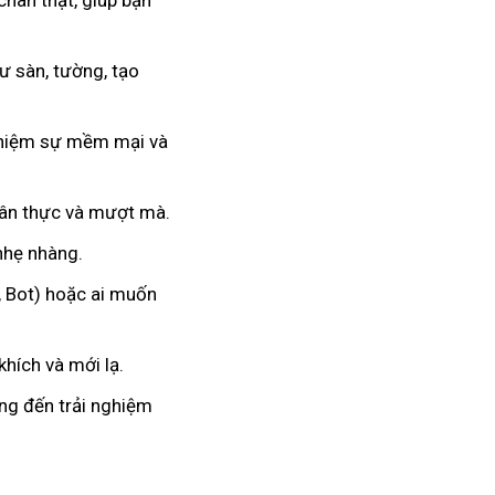
chân thật, giúp bạn
 sàn, tường, tạo
nghiệm sự mềm mại và
hân thực và mượt mà.
 nhẹ nhàng.
, Bot) hoặc ai muốn
hích và mới lạ.
ang đến trải nghiệm