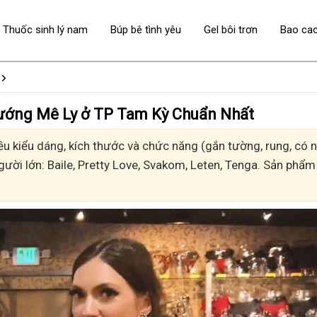
Thuốc sinh lý nam
Búp bê tình yêu
Gel bôi trơn
Bao ca
 - Sướng Mê Ly ở TP Tam Kỳ Chuẩn Nhất
 kiểu dáng, kích thước và chức năng (gắn tường, rung, có nh
gười lớn: Baile, Pretty Love, Svakom, Leten, Tenga. Sản phẩm