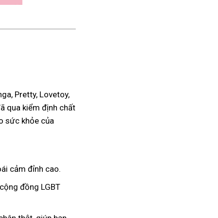
a, Pretty, Lovetoy,
đã qua kiểm định chất
ho sức khỏe của
ái cảm đỉnh cao.
à cộng đồng LGBT