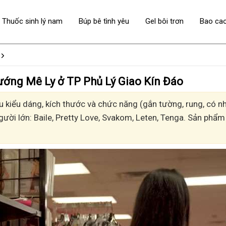
Thuốc sinh lý nam
Búp bê tình yêu
Gel bôi trơn
Bao ca
- Sướng Mê Ly ở TP Phủ Lý Giao Kín Đáo
kiểu dáng, kích thước và chức năng (gắn tường, rung, có nhi
gười lớn: Baile, Pretty Love, Svakom, Leten, Tenga. Sản phẩm