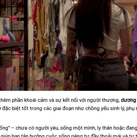
 thêm phần khoái cảm và sự kết nối với người thương,
dương 
đặc biệt tốt trong các giai đoạn như chồng yếu sinh lý, phụ 
ng" – chưa có người yêu, sống một mình, ly thân hoặc đang
 giúp bạn tận hưởng cuộc sống riêng tư đầy thoải mái và tự t