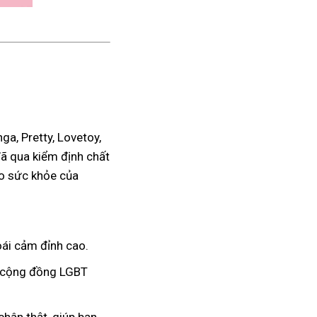
a, Pretty, Lovetoy,
đã qua kiểm định chất
ho sức khỏe của
ái cảm đỉnh cao.
à cộng đồng LGBT