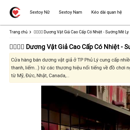
Sextoy Nữ
Sextoy Nam
Kéo dài quan hệ
Trang chủ
👩‍❤️‍💋‍👨 Dương Vật Giả Cao Cấp Có Nhiệt - Sướng Mê Ly
👩‍❤️‍💋‍👨 Dương Vật Giả Cao Cấp Có Nhiệt 
Cửa hàng bán dương vật giả ở TP Phủ Lý cung cấp nhiều 
thanh, liếm…) từ các thương hiệu nổi tiếng về đồ chơi n
từ Mỹ, Đức, Nhật, Canada,…