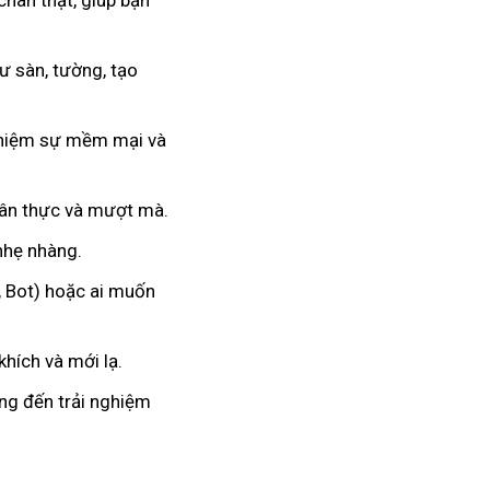
chân thật, giúp bạn
 sàn, tường, tạo
nghiệm sự mềm mại và
hân thực và mượt mà.
 nhẹ nhàng.
, Bot) hoặc ai muốn
hích và mới lạ.
ang đến trải nghiệm