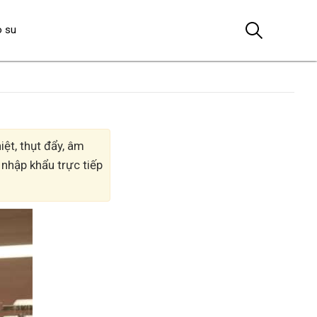
o su
ệt, thụt đẩy, âm
 nhập khẩu trực tiếp