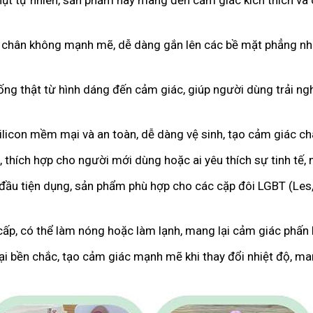
hụt tự nhiên, sản phẩm này mang đến cảm giác kích thích và 
 chân không mạnh mẽ, dễ dàng gắn lên các bề mặt phẳng như
iống thật từ hình dáng đến cảm giác, giúp người dùng trải 
licon mềm mại và an toàn, dễ dàng vệ sinh, tạo cảm giác c
 thích hợp cho người mới dùng hoặc ai yêu thích sự tinh tế,
 đầu tiện dụng, sản phẩm phù hợp cho các cặp đôi LGBT (Les
cấp, có thể làm nóng hoặc làm lạnh, mang lại cảm giác phấn k
oại bền chắc, tạo cảm giác mạnh mẽ khi thay đổi nhiệt độ, m