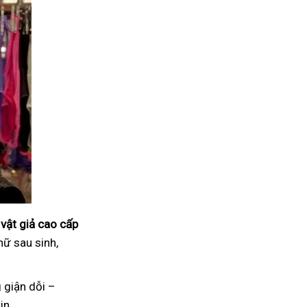
vật giả cao cấp
nữ sau sinh,
 giận dỗi –
in.