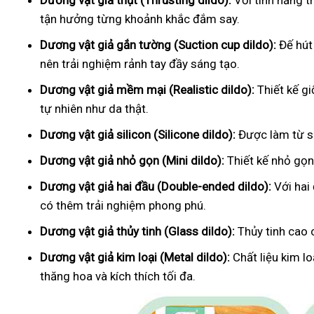
Dương vật giả thụt (Thrusting dildo):
Với tính năng t
tận hưởng từng khoảnh khắc đắm say.
Dương vật giả gắn tường (Suction cup dildo):
Đế hút
nên trải nghiệm rảnh tay đầy sáng tạo.
Dương vật giả mềm mại (Realistic dildo):
Thiết kế g
tự nhiên như da thật.
Dương vật giả silicon (Silicone dildo):
Được làm từ si
Dương vật giả nhỏ gọn (Mini dildo):
Thiết kế nhỏ gọn,
Dương vật giả hai đầu (Double-ended dildo):
Với hai
có thêm trải nghiệm phong phú.
Dương vật giả thủy tinh (Glass dildo):
Thủy tinh cao 
Dương vật giả kim loại (Metal dildo):
Chất liệu kim l
thăng hoa và kích thích tối đa.