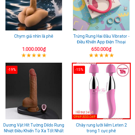
Chym giả nhìn là phê
Trứng Rung Hai Đầu Vibrator -
Điều Khiển App Điện Thoại
1.000.000₫
650.000₫
-19%
-15%
Dương Vật Hít Tường Dildo Rung
Chày rung lưỡi liếm Leten 2
Nhiệt Điều Khiển Từ Xa Tốt Nhất
trong 1 cực phê