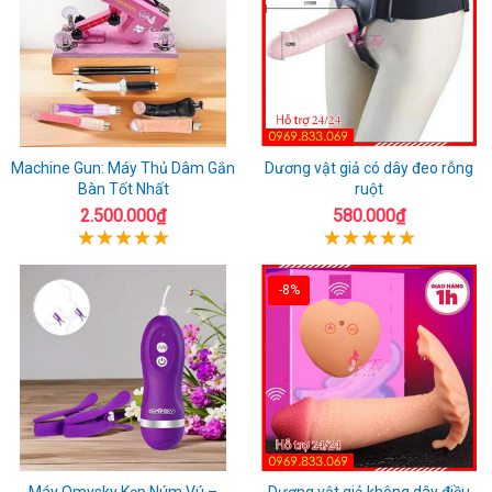
Machine Gun: Máy Thủ Dâm Gắn
Dương vật giả có dây đeo rỗng
Bàn Tốt Nhất
ruột
2.500.000₫
580.000₫
-8%
Máy Omysky Kẹp Núm Vú –
Dương vật giả không dây điều