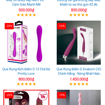
Cảm Giác Mạnh Mẽ
khiển từ xa nhỏ gọn 42 độ
500.000₫
850.000₫
-20%
-16%
Que Rung Kích Điểm G 12 Chế Độ
Que Rung Điểm G Svakom CiCi
Pretty Love
Chính Hãng - Nóng Nhất Hiện
Nay
800.000₫
1.450.000₫
-20%
-19%