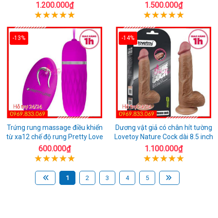
1.200.000₫
1.500.000₫
-13%
-14%
Trứng rung massage điều khiển
Dương vật giả có chân hít tường
từ xa12 chế độ rung Pretty Love
Lovetoy Nature Cock dài 8.5 inch
600.000₫
1.100.000₫
1
2
3
4
5