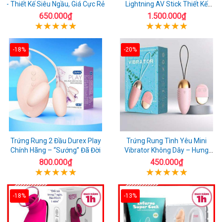
- Thiết Kế Siêu Ngầu, Giá Cực Rẻ
Lightning AV Stick Thiết Kế
Thông Minh
650.000₫
1.500.000₫
-18%
-20%
Trứng Rung 2 Đầu Durex Play
Trứng Rung Tình Yêu Mini
Chính Hãng – “Sướng” Đã Đời
Vibrator Không Dây – Hưng
Phấn Mọi Nơi
800.000₫
450.000₫
-18%
-13%