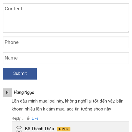
Hồng Ngọc
H
Lần dầu mình mua loai này, không nghĩ lại tốt đến vậy, băn
khoan nhiều lần k dám mua, ace tin tưởng shop này
Reply
Like
●
BS Thanh Thảo
ADMIN