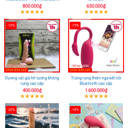
Rung
800.000₫
650.000₫
-10%
-19%
Dương vật giả hít tường không
Trứng rung thiên nga kết nối
rung cao cấp
Bluetooth cao cấp
400.000₫
1.600.000₫
-20%
-18%