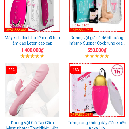
Máy kích thích bú liếm nhũ hoa
Dương vật giả có đế hít tường
âm đạo Leten cao cấp
Inferno Supper Cock rung coay
7 chế độ
1.400.000₫
550.000₫
-22%
-13%
Dương Vật Giả Tay Cầm
Trứng rung không dây điều khiển
Masturbator Thụt Nhiệt Liếm
từ xa Lilo