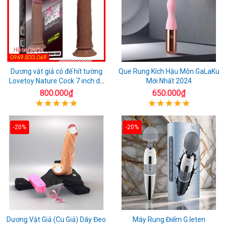
Dương vật giả có đế hít tường
Que Rung Kích Hậu Môn GaLaKu
Lovetoy Nature Cock 7 inch da
Mới Nhất 2024
đen
800.000₫
650.000₫
-20%
-20%
Dương Vật Giả (Cu Giả) Dây Đeo
Máy Rung Điểm G leten