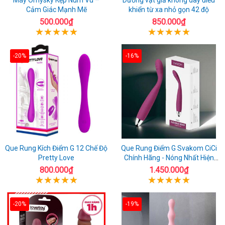
Cảm Giác Mạnh Mẽ
khiển từ xa nhỏ gọn 42 độ
500.000₫
850.000₫
-20%
-16%
Que Rung Kích Điểm G 12 Chế Độ
Que Rung Điểm G Svakom CiCi
Pretty Love
Chính Hãng - Nóng Nhất Hiện
Nay
800.000₫
1.450.000₫
-20%
-19%