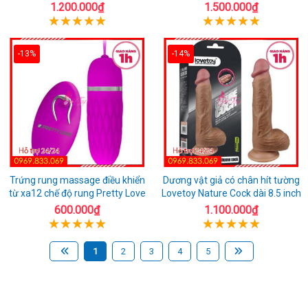
1.200.000₫
1.500.000₫
-13%
-14%
Trứng rung massage điều khiển
Dương vật giả có chân hít tường
từ xa12 chế độ rung Pretty Love
Lovetoy Nature Cock dài 8.5 inch
600.000₫
1.100.000₫
1
2
3
4
5