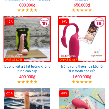
Rung
800.000₫
650.000₫
-10%
-19%
Dương vật giả hít tường không
Trứng rung thiên nga kết nối
rung cao cấp
Bluetooth cao cấp
400.000₫
1.600.000₫
-20%
-18%