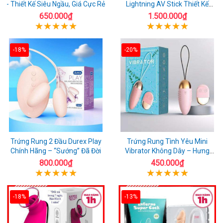
- Thiết Kế Siêu Ngầu, Giá Cực Rẻ
Lightning AV Stick Thiết Kế
Thông Minh
650.000₫
1.500.000₫
-18%
-20%
Trứng Rung 2 Đầu Durex Play
Trứng Rung Tình Yêu Mini
Chính Hãng – “Sướng” Đã Đời
Vibrator Không Dây – Hưng
Phấn Mọi Nơi
800.000₫
450.000₫
-18%
-13%