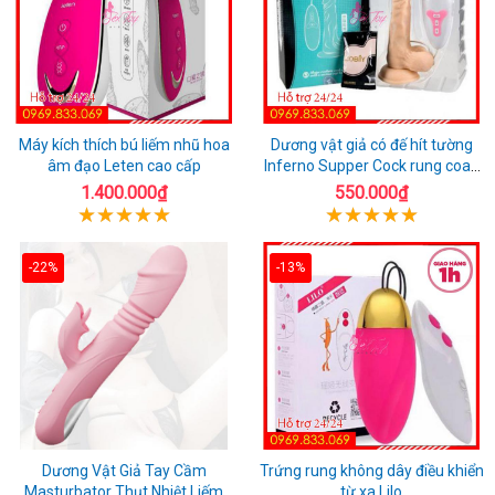
Máy kích thích bú liếm nhũ hoa
Dương vật giả có đế hít tường
âm đạo Leten cao cấp
Inferno Supper Cock rung coay
7 chế độ
1.400.000₫
550.000₫
-22%
-13%
Dương Vật Giả Tay Cầm
Trứng rung không dây điều khiển
Masturbator Thụt Nhiệt Liếm
từ xa Lilo