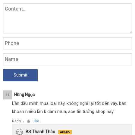
Hồng Ngọc
H
Lần dầu mình mua loai này, không nghĩ lại tốt đến vậy, băn
khoan nhiều lần k dám mua, ace tin tưởng shop này
Reply
Like
●
BS Thanh Thảo
ADMIN