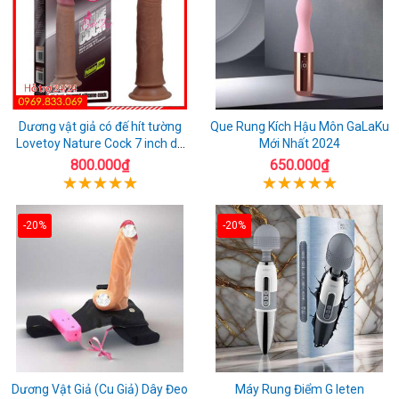
Dương vật giả có đế hít tường
Que Rung Kích Hậu Môn GaLaKu
Lovetoy Nature Cock 7 inch da
Mới Nhất 2024
đen
800.000₫
650.000₫
-20%
-20%
Dương Vật Giả (Cu Giả) Dây Đeo
Máy Rung Điểm G leten