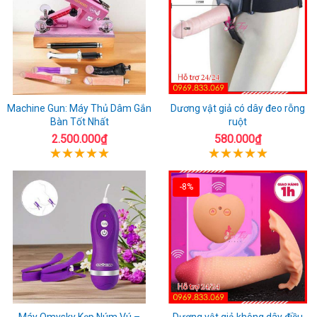
Machine Gun: Máy Thủ Dâm Gắn
Dương vật giả có dây đeo rỗng
Bàn Tốt Nhất
ruột
2.500.000₫
580.000₫
-8%
Máy Omysky Kẹp Núm Vú –
Dương vật giả không dây điều