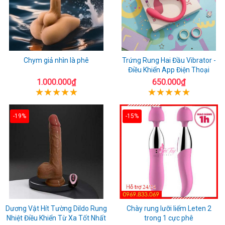
Chym giả nhìn là phê
Trứng Rung Hai Đầu Vibrator -
Điều Khiển App Điện Thoại
1.000.000₫
650.000₫
-19%
-15%
Dương Vật Hít Tường Dildo Rung
Chày rung lưỡi liếm Leten 2
Nhiệt Điều Khiển Từ Xa Tốt Nhất
trong 1 cực phê