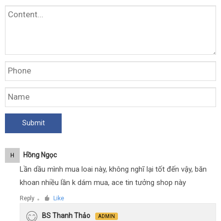
Hồng Ngọc
H
Lần dầu mình mua loai này, không nghĩ lại tốt đến vậy, băn
khoan nhiều lần k dám mua, ace tin tưởng shop này
Reply
Like
●
BS Thanh Thảo
ADMIN