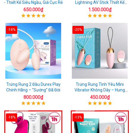
- Thiết Kế Siêu Ngầu, Giá Cực Rẻ
Lightning AV Stick Thiết Kế
Thông Minh
650.000₫
1.500.000₫
-18%
-20%
Trứng Rung 2 Đầu Durex Play
Trứng Rung Tình Yêu Mini
Chính Hãng – “Sướng” Đã Đời
Vibrator Không Dây – Hưng
Phấn Mọi Nơi
800.000₫
450.000₫
-18%
-13%