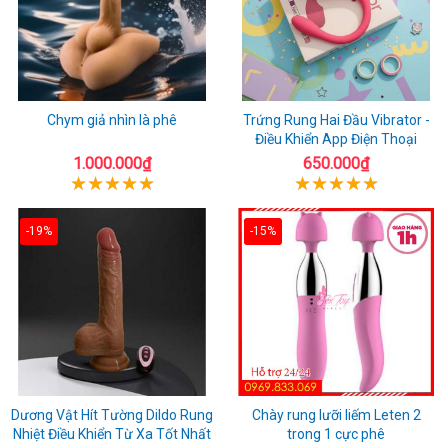
Chym giả nhìn là phê
Trứng Rung Hai Đầu Vibrator -
Điều Khiển App Điện Thoại
1.000.000₫
650.000₫
-19%
-15%
Dương Vật Hít Tường Dildo Rung
Chày rung lưỡi liếm Leten 2
Nhiệt Điều Khiển Từ Xa Tốt Nhất
trong 1 cực phê