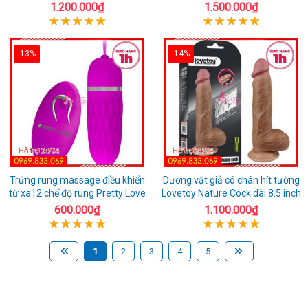
1.200.000₫
1.500.000₫
-13%
-14%
Trứng rung massage điều khiển
Dương vật giả có chân hít tường
từ xa12 chế độ rung Pretty Love
Lovetoy Nature Cock dài 8.5 inch
600.000₫
1.100.000₫
1
2
3
4
5