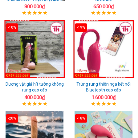
Rung
800.000₫
650.000₫
-10%
-19%
Dương vật giả hít tường không
Trứng rung thiên nga kết nối
rung cao cấp
Bluetooth cao cấp
400.000₫
1.600.000₫
-20%
-18%