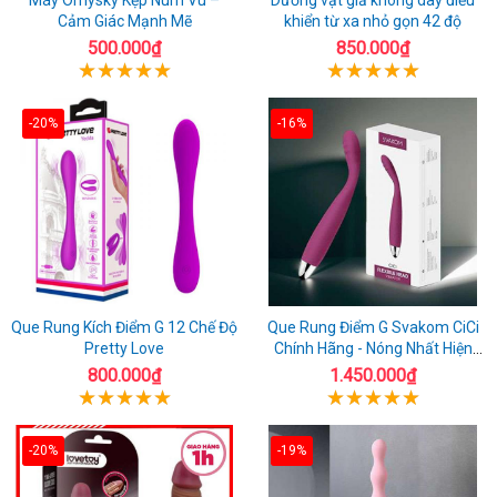
Cảm Giác Mạnh Mẽ
khiển từ xa nhỏ gọn 42 độ
500.000₫
850.000₫
-20%
-16%
Que Rung Kích Điểm G 12 Chế Độ
Que Rung Điểm G Svakom CiCi
Pretty Love
Chính Hãng - Nóng Nhất Hiện
Nay
800.000₫
1.450.000₫
-20%
-19%