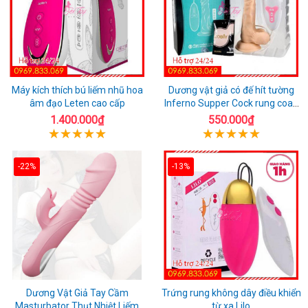
Máy kích thích bú liếm nhũ hoa
Dương vật giả có đế hít tường
âm đạo Leten cao cấp
Inferno Supper Cock rung coay
7 chế độ
1.400.000₫
550.000₫
-22%
-13%
Dương Vật Giả Tay Cầm
Trứng rung không dây điều khiển
Masturbator Thụt Nhiệt Liếm
từ xa Lilo