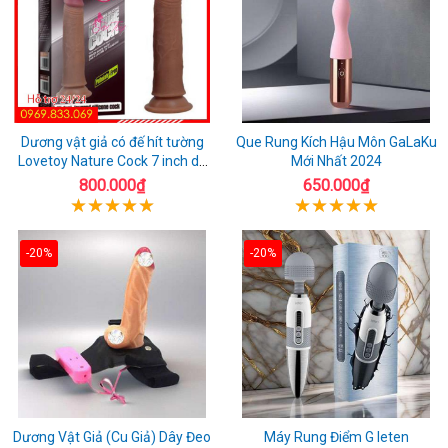
Dương vật giả có đế hít tường
Que Rung Kích Hậu Môn GaLaKu
Lovetoy Nature Cock 7 inch da
Mới Nhất 2024
đen
800.000₫
650.000₫
-20%
-20%
Dương Vật Giả (Cu Giả) Dây Đeo
Máy Rung Điểm G leten