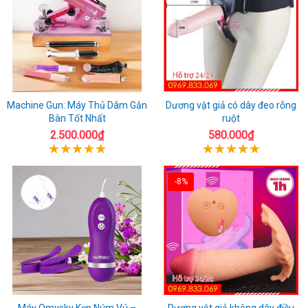
Machine Gun: Máy Thủ Dâm Gắn
Dương vật giả có dây đeo rỗng
Bàn Tốt Nhất
ruột
2.500.000₫
580.000₫
-8%
Máy Omysky Kẹp Núm Vú –
Dương vật giả không dây điều