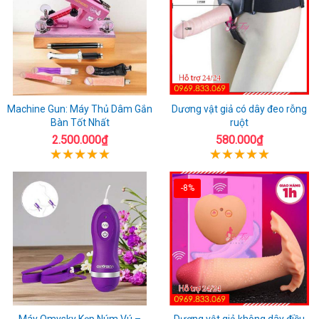
Machine Gun: Máy Thủ Dâm Gắn
Dương vật giả có dây đeo rỗng
Bàn Tốt Nhất
ruột
2.500.000₫
580.000₫
-8%
Máy Omysky Kẹp Núm Vú –
Dương vật giả không dây điều