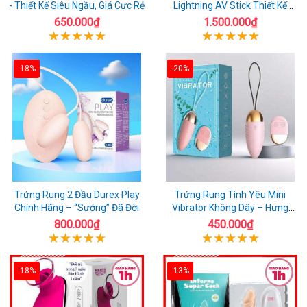
- Thiết Kế Siêu Ngầu, Giá Cực Rẻ
Lightning AV Stick Thiết Kế
Thông Minh
650.000₫
1.500.000₫
-18%
-20%
Trứng Rung 2 Đầu Durex Play
Trứng Rung Tình Yêu Mini
Chính Hãng – “Sướng” Đã Đời
Vibrator Không Dây – Hưng
Phấn Mọi Nơi
800.000₫
450.000₫
-18%
-13%