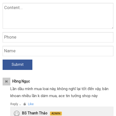
Hồng Ngọc
H
Lần dầu mình mua loai này, không nghĩ lại tốt đến vậy, băn
khoan nhiều lần k dám mua, ace tin tưởng shop này
Reply
Like
●
BS Thanh Thảo
ADMIN