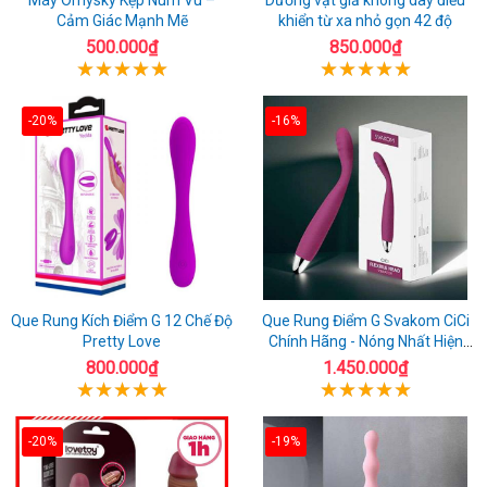
Cảm Giác Mạnh Mẽ
khiển từ xa nhỏ gọn 42 độ
500.000₫
850.000₫
-20%
-16%
Que Rung Kích Điểm G 12 Chế Độ
Que Rung Điểm G Svakom CiCi
Pretty Love
Chính Hãng - Nóng Nhất Hiện
Nay
800.000₫
1.450.000₫
-20%
-19%