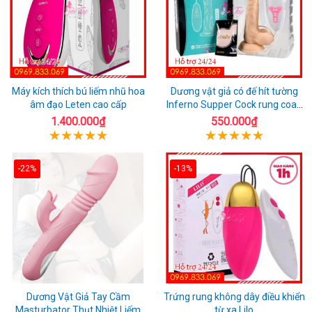
Máy kích thích bú liếm nhũ hoa
Dương vật giả có đế hít tường
âm đạo Leten cao cấp
Inferno Supper Cock rung coay
7 chế độ
1.400.000₫
550.000₫
-22%
-13%
Dương Vật Giả Tay Cầm
Trứng rung không dây điều khiển
Masturbator Thụt Nhiệt Liếm
từ xa Lilo