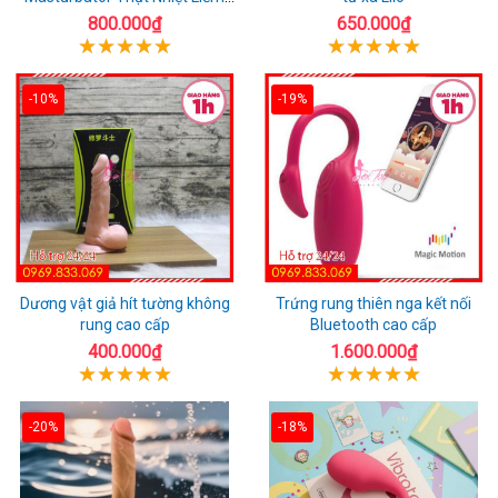
Rung
800.000₫
650.000₫
-10%
-19%
Dương vật giả hít tường không
Trứng rung thiên nga kết nối
rung cao cấp
Bluetooth cao cấp
400.000₫
1.600.000₫
-20%
-18%