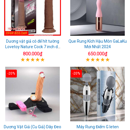
Dương vật giả có đế hít tường
Que Rung Kích Hậu Môn GaLaKu
Lovetoy Nature Cock 7 inch da
Mới Nhất 2024
đen
800.000₫
650.000₫
-20%
-20%
Dương Vật Giả (Cu Giả) Dây Đeo
Máy Rung Điểm G leten