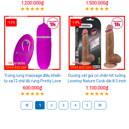
1.200.000₫
1.500.000₫
-13%
-14%
Trứng rung massage điều khiển
Dương vật giả có chân hít tường
từ xa12 chế độ rung Pretty Love
Lovetoy Nature Cock dài 8.5 inch
600.000₫
1.100.000₫
1
2
3
4
5