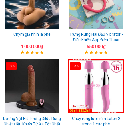
Chym giả nhìn là phê
Trứng Rung Hai Đầu Vibrator -
Điều Khiển App Điện Thoại
1.000.000₫
650.000₫
-19%
-15%
Dương Vật Hít Tường Dildo Rung
Chày rung lưỡi liếm Leten 2
Nhiệt Điều Khiển Từ Xa Tốt Nhất
trong 1 cực phê