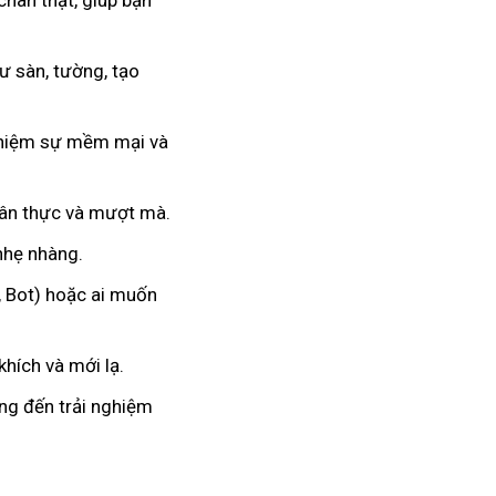
chân thật, giúp bạn
 sàn, tường, tạo
nghiệm sự mềm mại và
hân thực và mượt mà.
 nhẹ nhàng.
, Bot) hoặc ai muốn
hích và mới lạ.
ang đến trải nghiệm