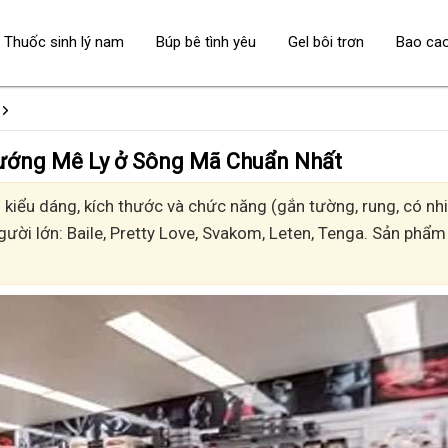
Thuốc sinh lý nam
Búp bê tình yêu
Gel bôi trơn
Bao ca
 - Sướng Mê Ly ở Sông Mã Chuẩn Nhất
iểu dáng, kích thước và chức năng (gắn tường, rung, có nhiệ
gười lớn: Baile, Pretty Love, Svakom, Leten, Tenga. Sản phẩm