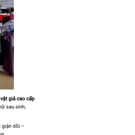
vật giả cao cấp
nữ sau sinh,
 giận dỗi –
in.