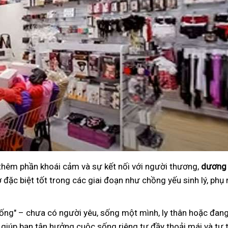
 thêm phần khoái cảm và sự kết nối với người thương,
dương 
đặc biệt tốt trong các giai đoạn như chồng yếu sinh lý, phụ 
ng" – chưa có người yêu, sống một mình, ly thân hoặc đang
 giúp bạn tận hưởng cuộc sống riêng tư đầy thoải mái và tự t