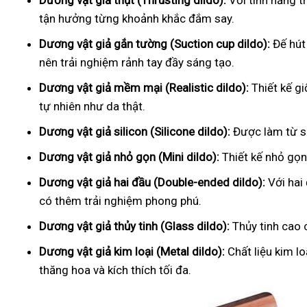
Dương vật giả thụt (Thrusting dildo):
Với tính năng t
tận hưởng từng khoảnh khắc đắm say.
Dương vật giả gắn tường (Suction cup dildo):
Đế hút
nên trải nghiệm rảnh tay đầy sáng tạo.
Dương vật giả mềm mại (Realistic dildo):
Thiết kế g
tự nhiên như da thật.
Dương vật giả silicon (Silicone dildo):
Được làm từ si
Dương vật giả nhỏ gọn (Mini dildo):
Thiết kế nhỏ gọn,
Dương vật giả hai đầu (Double-ended dildo):
Với hai
có thêm trải nghiệm phong phú.
Dương vật giả thủy tinh (Glass dildo):
Thủy tinh cao 
Dương vật giả kim loại (Metal dildo):
Chất liệu kim l
thăng hoa và kích thích tối đa.