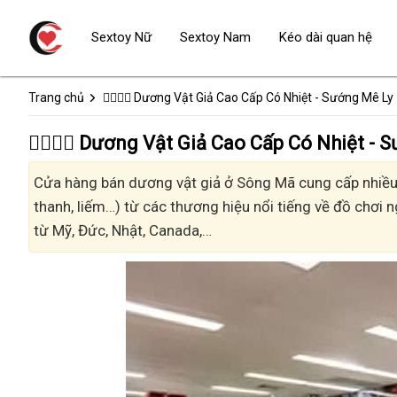
Sextoy Nữ
Sextoy Nam
Kéo dài quan hệ
Trang chủ
👩‍❤️‍💋‍👨 Dương Vật Giả Cao Cấp Có Nhiệt - Sướng Mê Ly
👩‍❤️‍💋‍👨 Dương Vật Giả Cao Cấp Có Nhiệt
Cửa hàng bán dương vật giả ở Sông Mã cung cấp nhiều k
thanh, liếm…) từ các thương hiệu nổi tiếng về đồ chơi n
từ Mỹ, Đức, Nhật, Canada,…