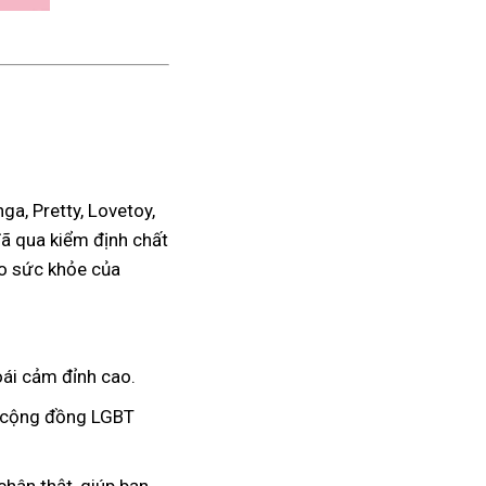
a, Pretty, Lovetoy,
đã qua kiểm định chất
ho sức khỏe của
ái cảm đỉnh cao.
à cộng đồng LGBT