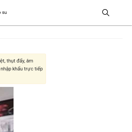
o su
t, thụt đẩy, âm
 nhập khẩu trực tiếp