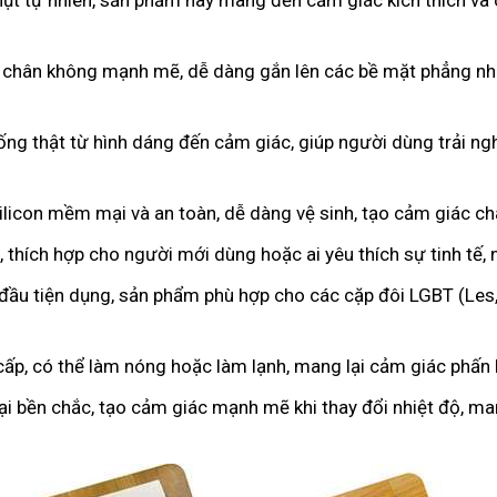
hụt tự nhiên, sản phẩm này mang đến cảm giác kích thích và 
 chân không mạnh mẽ, dễ dàng gắn lên các bề mặt phẳng như
iống thật từ hình dáng đến cảm giác, giúp người dùng trải 
licon mềm mại và an toàn, dễ dàng vệ sinh, tạo cảm giác c
 thích hợp cho người mới dùng hoặc ai yêu thích sự tinh tế,
 đầu tiện dụng, sản phẩm phù hợp cho các cặp đôi LGBT (Les
cấp, có thể làm nóng hoặc làm lạnh, mang lại cảm giác phấn k
oại bền chắc, tạo cảm giác mạnh mẽ khi thay đổi nhiệt độ, m