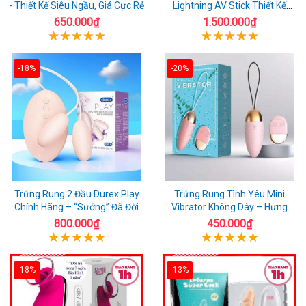
- Thiết Kế Siêu Ngầu, Giá Cực Rẻ
Lightning AV Stick Thiết Kế
Thông Minh
650.000₫
1.500.000₫
-18%
-20%
Trứng Rung 2 Đầu Durex Play
Trứng Rung Tình Yêu Mini
Chính Hãng – “Sướng” Đã Đời
Vibrator Không Dây – Hưng
Phấn Mọi Nơi
800.000₫
450.000₫
-18%
-13%