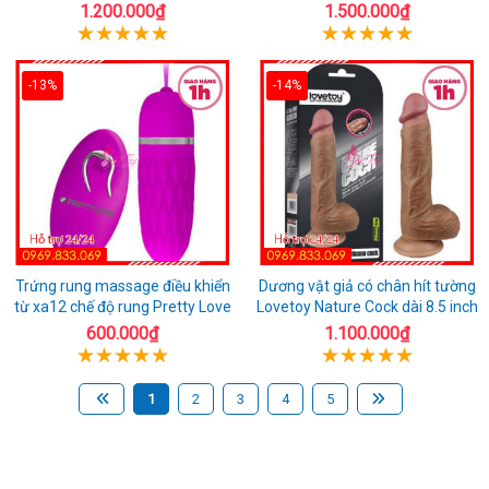
1.200.000₫
1.500.000₫
-13%
-14%
Trứng rung massage điều khiển
Dương vật giả có chân hít tường
từ xa12 chế độ rung Pretty Love
Lovetoy Nature Cock dài 8.5 inch
600.000₫
1.100.000₫
1
2
3
4
5