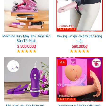
Machine Gun: Máy Thủ Dâm Gắn
Dương vật giả có dây đeo rỗng
Bàn Tốt Nhất
ruột
2.500.000₫
580.000₫
-8%
Máy Omysky Kẹp Núm Vú –
Dương vật giả không dây điều