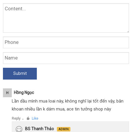
Hồng Ngọc
H
Lần dầu mình mua loai này, không nghĩ lại tốt đến vậy, băn
khoan nhiều lần k dám mua, ace tin tưởng shop này
Reply
Like
●
BS Thanh Thảo
ADMIN