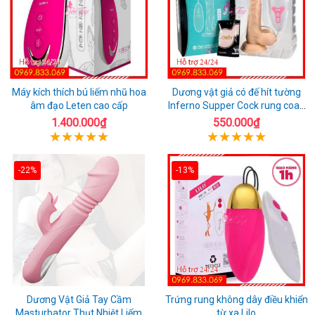
Máy kích thích bú liếm nhũ hoa
Dương vật giả có đế hít tường
âm đạo Leten cao cấp
Inferno Supper Cock rung coay
7 chế độ
1.400.000₫
550.000₫
-22%
-13%
Dương Vật Giả Tay Cầm
Trứng rung không dây điều khiển
Masturbator Thụt Nhiệt Liếm
từ xa Lilo