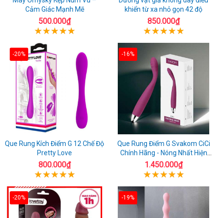
Cảm Giác Mạnh Mẽ
khiển từ xa nhỏ gọn 42 độ
500.000₫
850.000₫
-20%
-16%
Que Rung Kích Điểm G 12 Chế Độ
Que Rung Điểm G Svakom CiCi
Pretty Love
Chính Hãng - Nóng Nhất Hiện
Nay
800.000₫
1.450.000₫
-20%
-19%