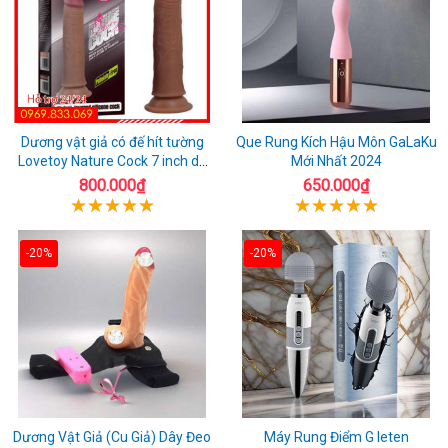
Dương vật giả có đế hít tường
Que Rung Kích Hậu Môn GaLaKu
Lovetoy Nature Cock 7 inch da
Mới Nhất 2024
đen
800.000₫
650.000₫
-20%
-20%
Dương Vật Giả (Cu Giả) Dây Đeo
Máy Rung Điểm G leten