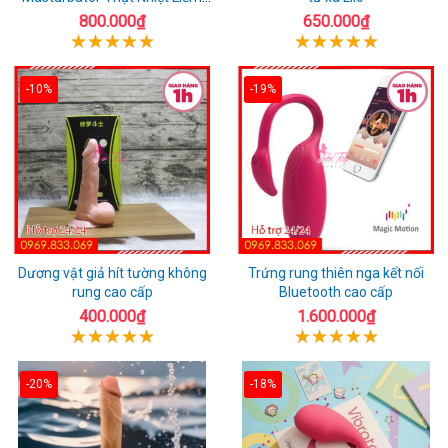
Rung
800.000₫
650.000₫
-10%
-19%
Dương vật giả hít tường không
Trứng rung thiên nga kết nối
rung cao cấp
Bluetooth cao cấp
400.000₫
1.600.000₫
-20%
-18%