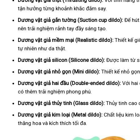
Dương vật giả thụt (Thrusting dildo):
Với tính năng t
tận hưởng từng khoảnh khắc đắm say.
Dương vật giả gắn tường (Suction cup dildo):
Đế hút
nên trải nghiệm rảnh tay đầy sáng tạo.
Dương vật giả mềm mại (Realistic dildo):
Thiết kế g
tự nhiên như da thật.
Dương vật giả silicon (Silicone dildo):
Được làm từ si
Dương vật giả nhỏ gọn (Mini dildo):
Thiết kế nhỏ gọn,
Dương vật giả hai đầu (Double-ended dildo):
Với hai
có thêm trải nghiệm phong phú.
Dương vật giả thủy tinh (Glass dildo):
Thủy tinh cao 
Dương vật giả kim loại (Metal dildo):
Chất liệu kim l
thăng hoa và kích thích tối đa.