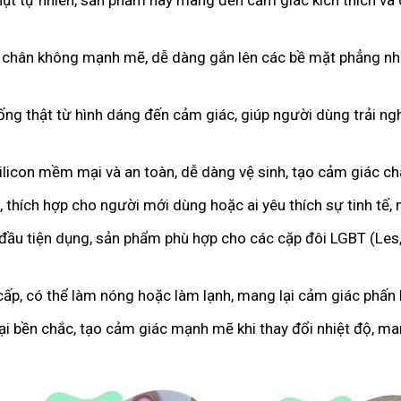
hụt tự nhiên, sản phẩm này mang đến cảm giác kích thích và 
 chân không mạnh mẽ, dễ dàng gắn lên các bề mặt phẳng như
iống thật từ hình dáng đến cảm giác, giúp người dùng trải 
licon mềm mại và an toàn, dễ dàng vệ sinh, tạo cảm giác c
 thích hợp cho người mới dùng hoặc ai yêu thích sự tinh tế,
 đầu tiện dụng, sản phẩm phù hợp cho các cặp đôi LGBT (Les
cấp, có thể làm nóng hoặc làm lạnh, mang lại cảm giác phấn k
oại bền chắc, tạo cảm giác mạnh mẽ khi thay đổi nhiệt độ, m