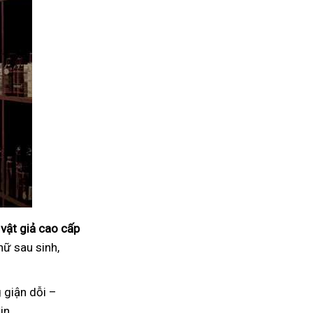
vật giả cao cấp
nữ sau sinh,
 giận dỗi –
in.