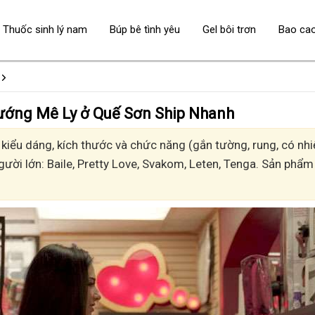
Thuốc sinh lý nam
Búp bê tình yêu
Gel bôi trơn
Bao ca
 - Sướng Mê Ly ở Quế Sơn Ship Nhanh
iểu dáng, kích thước và chức năng (gắn tường, rung, có nhiệ
gười lớn: Baile, Pretty Love, Svakom, Leten, Tenga. Sản phẩm