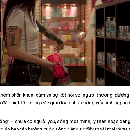
 thêm phần khoái cảm và sự kết nối với người thương,
dương 
đặc biệt tốt trong các giai đoạn như chồng yếu sinh lý, phụ 
ng" – chưa có người yêu, sống một mình, ly thân hoặc đang
 giúp bạn tận hưởng cuộc sống riêng tư đầy thoải mái và tự t