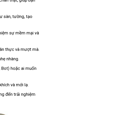
chân thật, giúp bạn
 sàn, tường, tạo
nghiệm sự mềm mại và
hân thực và mượt mà.
 nhẹ nhàng.
, Bot) hoặc ai muốn
hích và mới lạ.
ang đến trải nghiệm