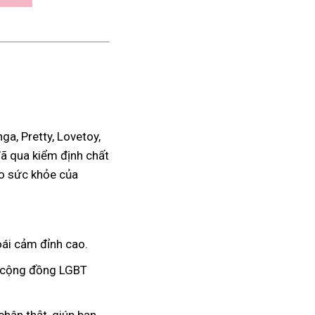
a, Pretty, Lovetoy,
đã qua kiểm định chất
ho sức khỏe của
ái cảm đỉnh cao.
à cộng đồng LGBT