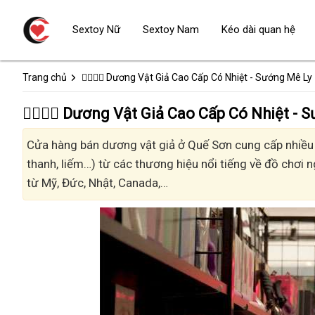
Sextoy Nữ
Sextoy Nam
Kéo dài quan hệ
Trang chủ
👩‍❤️‍💋‍👨 Dương Vật Giả Cao Cấp Có Nhiệt - Sướng Mê Ly
👩‍❤️‍💋‍👨 Dương Vật Giả Cao Cấp Có Nhiệt
Cửa hàng bán dương vật giả ở Quế Sơn cung cấp nhiều k
thanh, liếm…) từ các thương hiệu nổi tiếng về đồ chơi n
từ Mỹ, Đức, Nhật, Canada,…