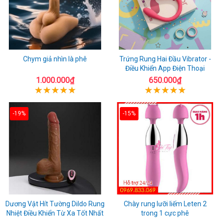
Chym giả nhìn là phê
Trứng Rung Hai Đầu Vibrator -
Điều Khiển App Điện Thoại
1.000.000₫
650.000₫
-19%
-15%
Dương Vật Hít Tường Dildo Rung
Chày rung lưỡi liếm Leten 2
Nhiệt Điều Khiển Từ Xa Tốt Nhất
trong 1 cực phê