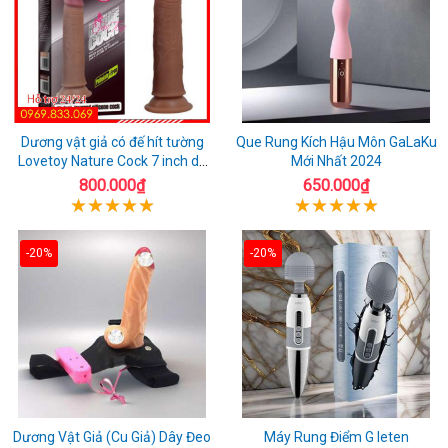
Dương vật giả có đế hít tường
Que Rung Kích Hậu Môn GaLaKu
Lovetoy Nature Cock 7 inch da
Mới Nhất 2024
đen
800.000₫
650.000₫
-20%
-20%
Dương Vật Giả (Cu Giả) Dây Đeo
Máy Rung Điểm G leten