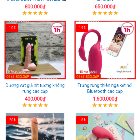
Rung
800.000₫
650.000₫
-10%
-19%
Dương vật giả hít tường không
Trứng rung thiên nga kết nối
rung cao cấp
Bluetooth cao cấp
400.000₫
1.600.000₫
-20%
-18%