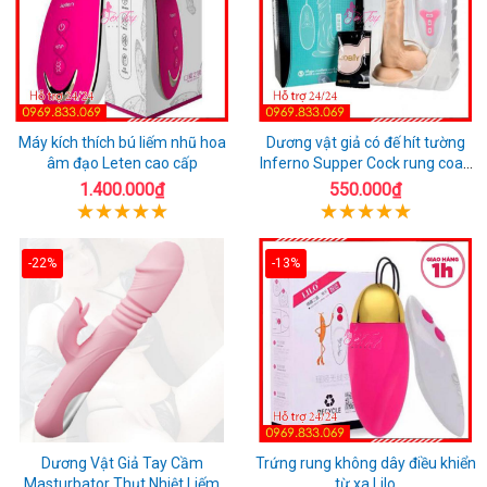
Máy kích thích bú liếm nhũ hoa
Dương vật giả có đế hít tường
âm đạo Leten cao cấp
Inferno Supper Cock rung coay
7 chế độ
1.400.000₫
550.000₫
-22%
-13%
Dương Vật Giả Tay Cầm
Trứng rung không dây điều khiển
Masturbator Thụt Nhiệt Liếm
từ xa Lilo