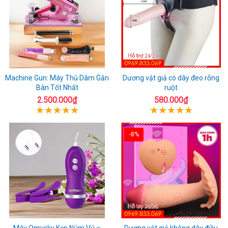
Machine Gun: Máy Thủ Dâm Gắn
Dương vật giả có dây đeo rỗng
Bàn Tốt Nhất
ruột
2.500.000₫
580.000₫
-8%
Máy Omysky Kẹp Núm Vú –
Dương vật giả không dây điều