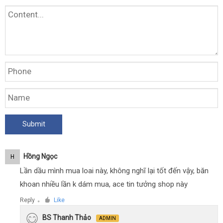
Hồng Ngọc
H
Lần dầu mình mua loai này, không nghĩ lại tốt đến vậy, băn
khoan nhiều lần k dám mua, ace tin tưởng shop này
Reply
Like
●
BS Thanh Thảo
ADMIN