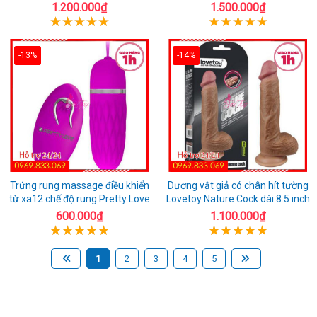
1.200.000₫
1.500.000₫
-13%
-14%
Trứng rung massage điều khiển
Dương vật giả có chân hít tường
từ xa12 chế độ rung Pretty Love
Lovetoy Nature Cock dài 8.5 inch
600.000₫
1.100.000₫
1
2
3
4
5