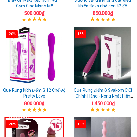
Cảm Giác Mạnh Mẽ
khiển từ xa nhỏ gọn 42 độ
500.000₫
850.000₫
-20%
-16%
Que Rung Kích Điểm G 12 Chế Độ
Que Rung Điểm G Svakom CiCi
Pretty Love
Chính Hãng - Nóng Nhất Hiện
Nay
800.000₫
1.450.000₫
-20%
-19%