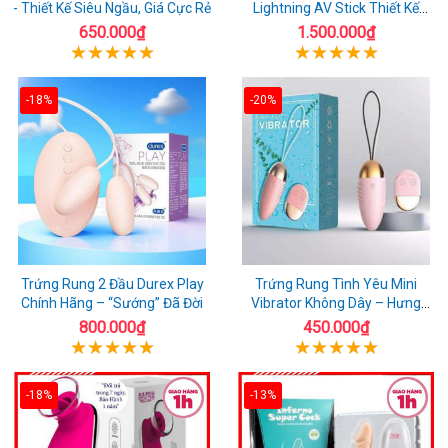
- Thiết Kế Siêu Ngầu, Giá Cực Rẻ
Lightning AV Stick Thiết Kế
Thông Minh
650.000₫
1.500.000₫
-18%
-20%
Trứng Rung 2 Đầu Durex Play
Trứng Rung Tình Yêu Mini
Chính Hãng – “Sướng” Đã Đời
Vibrator Không Dây – Hưng
Phấn Mọi Nơi
800.000₫
450.000₫
-18%
-13%