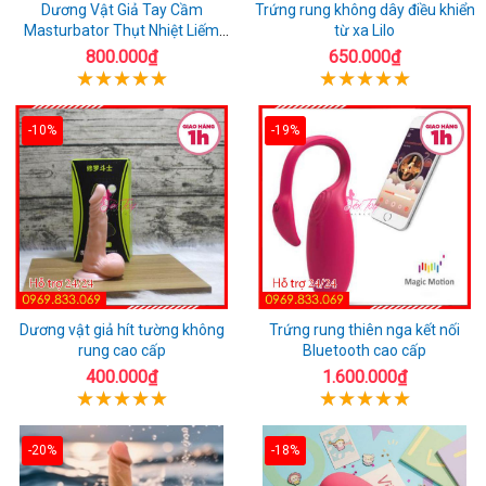
Dương Vật Giả Tay Cầm
Trứng rung không dây điều khiển
Masturbator Thụt Nhiệt Liếm
từ xa Lilo
Rung
800.000₫
650.000₫
-10%
-19%
Dương vật giả hít tường không
Trứng rung thiên nga kết nối
rung cao cấp
Bluetooth cao cấp
400.000₫
1.600.000₫
-20%
-18%