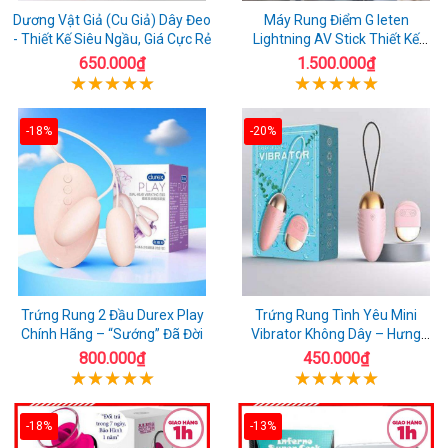
Dương Vật Giả (Cu Giả) Dây Đeo
Máy Rung Điểm G leten
- Thiết Kế Siêu Ngầu, Giá Cực Rẻ
Lightning AV Stick Thiết Kế
Thông Minh
650.000₫
1.500.000₫
-18%
-20%
Trứng Rung 2 Đầu Durex Play
Trứng Rung Tình Yêu Mini
Chính Hãng – “Sướng” Đã Đời
Vibrator Không Dây – Hưng
Phấn Mọi Nơi
800.000₫
450.000₫
-18%
-13%