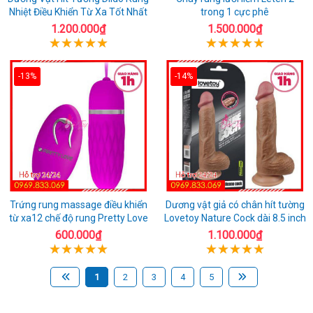
Nhiệt Điều Khiển Từ Xa Tốt Nhất
trong 1 cực phê
1.200.000₫
1.500.000₫
-13%
-14%
Trứng rung massage điều khiển
Dương vật giả có chân hít tường
từ xa12 chế độ rung Pretty Love
Lovetoy Nature Cock dài 8.5 inch
600.000₫
1.100.000₫
1
2
3
4
5