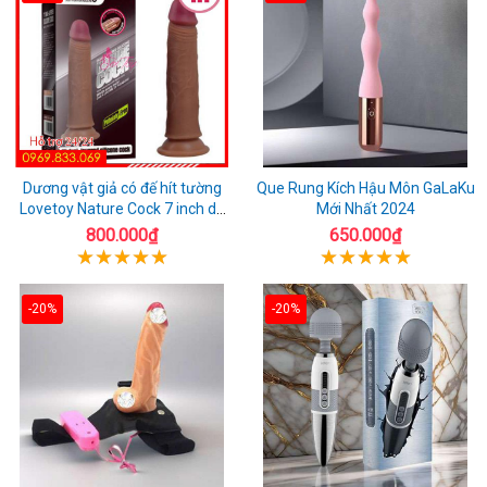
Dương vật giả có đế hít tường
Que Rung Kích Hậu Môn GaLaKu
Lovetoy Nature Cock 7 inch da
Mới Nhất 2024
đen
800.000₫
650.000₫
-20%
-20%