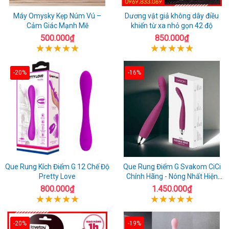
Máy Omysky Kẹp Núm Vú –
Dương vật giả không dây điều
Cảm Giác Mạnh Mẽ
khiển từ xa nhỏ gọn 42 độ
500.000₫
850.000₫
-20%
-16%
Que Rung Kích Điểm G 12 Chế Độ
Que Rung Điểm G Svakom CiCi
Pretty Love
Chính Hãng - Nóng Nhất Hiện
Nay
800.000₫
1.450.000₫
-20%
-19%