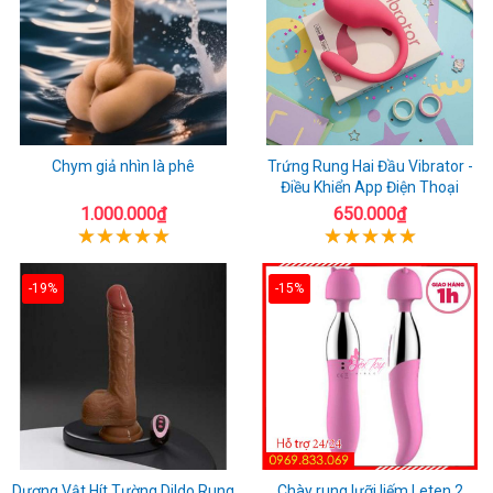
Chym giả nhìn là phê
Trứng Rung Hai Đầu Vibrator -
Điều Khiển App Điện Thoại
1.000.000₫
650.000₫
-19%
-15%
Dương Vật Hít Tường Dildo Rung
Chày rung lưỡi liếm Leten 2