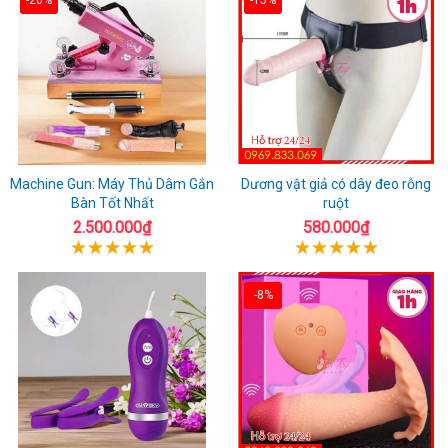
Machine Gun: Máy Thủ Dâm Gắn
Dương vật giả có dây đeo rỗng
Bàn Tốt Nhất
ruột
2.500.000₫
580.000₫
-8%