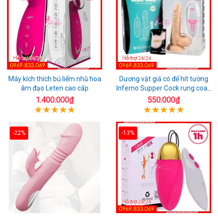
Máy kích thích bú liếm nhũ hoa
Dương vật giả có đế hít tường
âm đạo Leten cao cấp
Inferno Supper Cock rung coay
7 chế độ
1.400.000₫
550.000₫
-22%
-13%