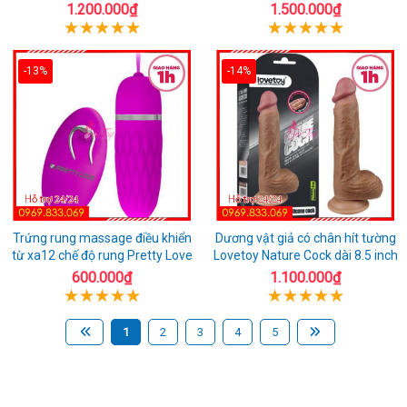
1.200.000₫
1.500.000₫
-13%
-14%
Trứng rung massage điều khiển
Dương vật giả có chân hít tường
từ xa12 chế độ rung Pretty Love
Lovetoy Nature Cock dài 8.5 inch
600.000₫
1.100.000₫
1
2
3
4
5