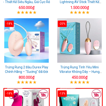
- Thiết Kế Siêu Ngầu, Giá Cực Rẻ
Lightning AV Stick Thiết Kế
Thông Minh
650.000₫
1.500.000₫
-18%
-20%
Trứng Rung 2 Đầu Durex Play
Trứng Rung Tình Yêu Mini
Chính Hãng – “Sướng” Đã Đời
Vibrator Không Dây – Hưng
Phấn Mọi Nơi
800.000₫
450.000₫
-18%
-13%