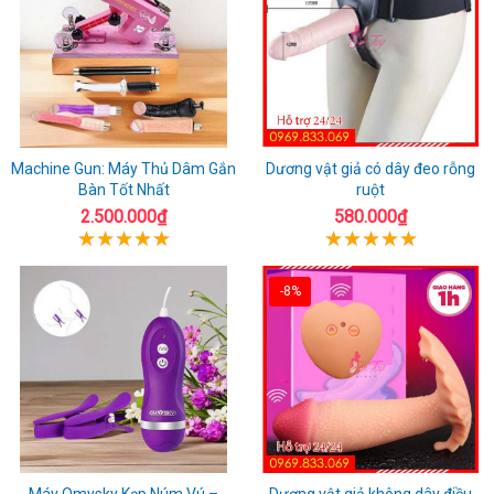
Machine Gun: Máy Thủ Dâm Gắn
Dương vật giả có dây đeo rỗng
Bàn Tốt Nhất
ruột
2.500.000₫
580.000₫
-8%
Máy Omysky Kẹp Núm Vú –
Dương vật giả không dây điều