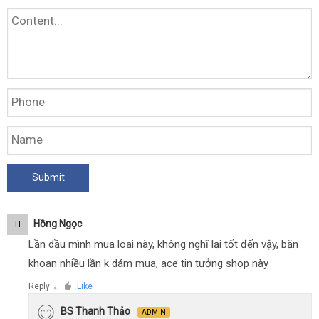
Hồng Ngọc
H
Lần dầu mình mua loai này, không nghĩ lại tốt đến vậy, băn
khoan nhiều lần k dám mua, ace tin tưởng shop này
Reply
Like
●
BS Thanh Thảo
ADMIN