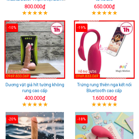
Rung
800.000₫
650.000₫
-10%
-19%
Dương vật giả hít tường không
Trứng rung thiên nga kết nối
rung cao cấp
Bluetooth cao cấp
400.000₫
1.600.000₫
-20%
-18%