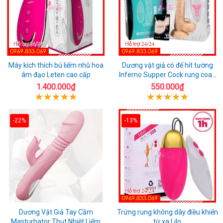
Máy kích thích bú liếm nhũ hoa
Dương vật giả có đế hít tường
âm đạo Leten cao cấp
Inferno Supper Cock rung coay
7 chế độ
1.400.000₫
550.000₫
-22%
-13%
Dương Vật Giả Tay Cầm
Trứng rung không dây điều khiển
Masturbator Thụt Nhiệt Liếm
từ xa Lilo