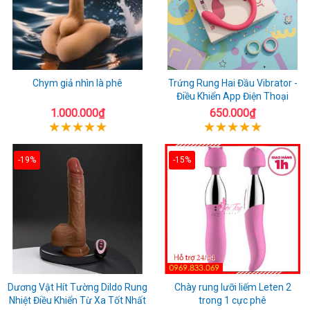
Chym giả nhìn là phê
Trứng Rung Hai Đầu Vibrator -
Điều Khiển App Điện Thoại
1.000.000₫
650.000₫
-19%
-15%
Dương Vật Hít Tường Dildo Rung
Chày rung lưỡi liếm Leten 2
Nhiệt Điều Khiển Từ Xa Tốt Nhất
trong 1 cực phê