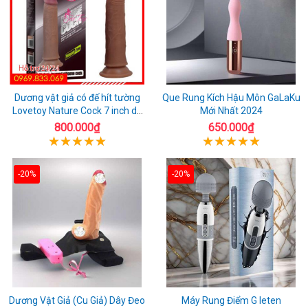
Dương vật giả có đế hít tường
Que Rung Kích Hậu Môn GaLaKu
Lovetoy Nature Cock 7 inch da
Mới Nhất 2024
đen
800.000₫
650.000₫
-20%
-20%
Dương Vật Giả (Cu Giả) Dây Đeo
Máy Rung Điểm G leten