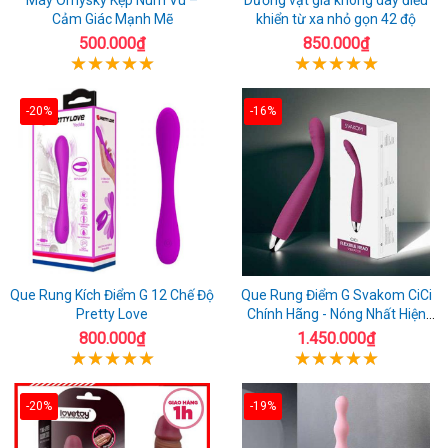
Cảm Giác Mạnh Mẽ
khiển từ xa nhỏ gọn 42 độ
500.000₫
850.000₫
-20%
-16%
Que Rung Kích Điểm G 12 Chế Độ
Que Rung Điểm G Svakom CiCi
Pretty Love
Chính Hãng - Nóng Nhất Hiện
Nay
800.000₫
1.450.000₫
-20%
-19%