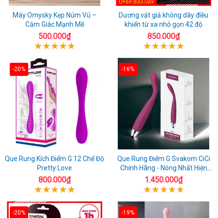
Máy Omysky Kẹp Núm Vú –
Dương vật giả không dây điều
Cảm Giác Mạnh Mẽ
khiển từ xa nhỏ gọn 42 độ
500.000₫
850.000₫
-20%
-16%
Que Rung Kích Điểm G 12 Chế Độ
Que Rung Điểm G Svakom CiCi
Pretty Love
Chính Hãng - Nóng Nhất Hiện
Nay
800.000₫
1.450.000₫
-20%
-19%