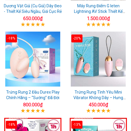
Dương Vật Giả (Cu Giả) Dây Đeo
Máy Rung Điểm G leten
- Thiết Kế Siêu Ngầu, Giá Cực Rẻ
Lightning AV Stick Thiết Kế
Thông Minh
650.000₫
1.500.000₫
-18%
-20%
Trứng Rung 2 Đầu Durex Play
Trứng Rung Tình Yêu Mini
Chính Hãng – “Sướng” Đã Đời
Vibrator Không Dây – Hưng
Phấn Mọi Nơi
800.000₫
450.000₫
-18%
-13%