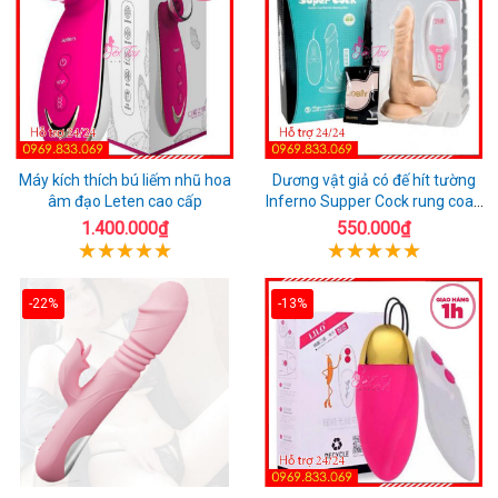
Máy kích thích bú liếm nhũ hoa
Dương vật giả có đế hít tường
âm đạo Leten cao cấp
Inferno Supper Cock rung coay
7 chế độ
1.400.000₫
550.000₫
-22%
-13%