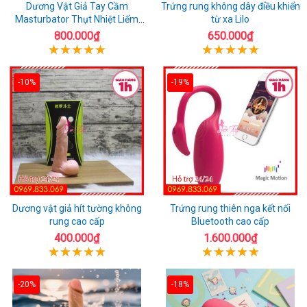
Dương Vật Giả Tay Cầm
Trứng rung không dây điều khiển
Masturbator Thụt Nhiệt Liếm
từ xa Lilo
Rung
800.000₫
650.000₫
-10%
-19%
Dương vật giả hít tường không
Trứng rung thiên nga kết nối
rung cao cấp
Bluetooth cao cấp
400.000₫
1.600.000₫
-20%
-18%