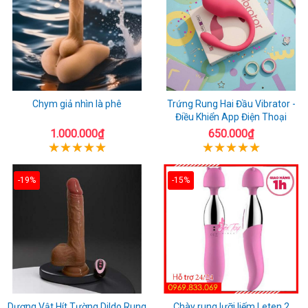
Chym giả nhìn là phê
Trứng Rung Hai Đầu Vibrator -
Điều Khiển App Điện Thoại
1.000.000₫
650.000₫
-19%
-15%
Dương Vật Hít Tường Dildo Rung
Chày rung lưỡi liếm Leten 2