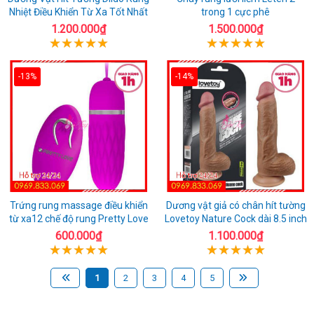
Nhiệt Điều Khiển Từ Xa Tốt Nhất
trong 1 cực phê
1.200.000₫
1.500.000₫
-13%
-14%
Trứng rung massage điều khiển
Dương vật giả có chân hít tường
từ xa12 chế độ rung Pretty Love
Lovetoy Nature Cock dài 8.5 inch
600.000₫
1.100.000₫
1
2
3
4
5