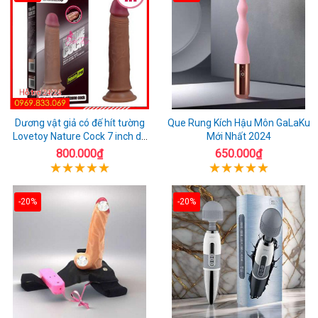
Dương vật giả có đế hít tường
Que Rung Kích Hậu Môn GaLaKu
Lovetoy Nature Cock 7 inch da
Mới Nhất 2024
đen
800.000₫
650.000₫
-20%
-20%