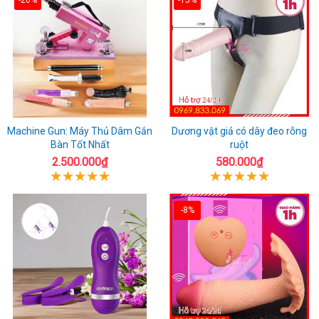
Machine Gun: Máy Thủ Dâm Gắn
Dương vật giả có dây đeo rỗng
Bàn Tốt Nhất
ruột
2.500.000₫
580.000₫
-8%